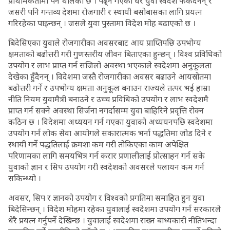
प्राथमिकतामा पर्न थालेको छ । पढ्न गएका धेरै युवा स्वदेश फर्कंदैनन् र
जसरी पनि गन्तव्य देशमा रोजगारी र स्थायी बसोबासका लागि प्रयत्न
गरिरहेका पाइन्छन् । जसले युवा पुस्तामा विदेश मोह बढाएको छ ।
बिदेसिएका युवाले रोजगारीका अवसरबाट आय प्राप्तिपछि उपभोग्य
क्षमताको बढोत्तरी गरी गुणस्तरीय जीवन बिताएका हुन्छन् । विश्व प्रविधिको
उपयोग र लाभ प्राप्त गर्न सजिलो अवस्था भएकाले स्वदेशमा अनुकूलता
देखेका हुँदैनन् । विदेशमा जस्तै रोजगारीका अवसर बढाउने आयस्रोतमा
बढोत्तरी गर्ने र उपभोग्य क्षमता अनुकूल बनाउन राज्यले तत्पर भई हाम्रा
नीति नियम युवामैत्री बनाउने र उच्च प्रविधिको उपयोग र लाभ स्वदेशमै
प्राप्त गर्न सक्ने अवस्था सिर्जना नगर्दासम्म युवा बाहिरिने प्रवृत्ति रोक्न
कठिन छ । विदेशमा अध्ययन गर्न गएका युवाको अध्ययनपछि स्वदेशमा
उपयोग गर्न लोक सेवा आयोगले सकारात्मक भर्ना पद्धतिमा जोड दिने र
स्थायी गर्ने पद्धतिलाई क्रमशः कम गरी तोकिएका काम अपेक्षित
परिणामका लागि समयभित्र गर्न करार प्रणालीलाई प्रोत्साहन गर्न सके
युवाको ज्ञान र सिप उपयोग गरी स्वदेशको अवसरले पलायन कम गर्न
सकिन्थ्यो ।
अवसर, सिप र ज्ञानको उपयोग र विश्वको प्रगतिमा समाहित हुन युवा
बिदेसिन्छन् । विदेश मोहमा रहेका युवालाई स्वदेशमा उपयोग गर्न सरकारले
धेरै प्रयत्न गर्नुपर्ने देखिन्छ । युवालाई स्वदेशमा राख्न बाध्यकारी नीतिभन्दा