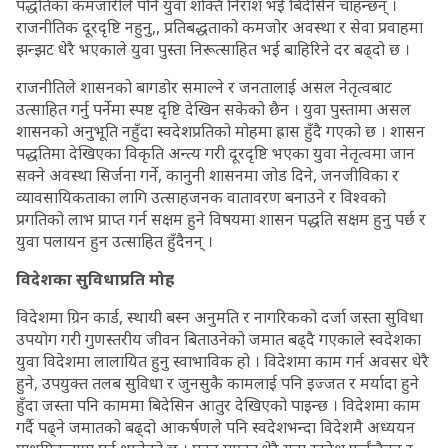
पद्धतिका कमजारीले पनि युवा शक्ति निराश भई बिदेसिन चाहन्छन् ।
राजनीतिक दूरदृष्टि नहुनु,, प्रतिबद्धताको कमजोर अवस्था र सेवा प्रवाहमा
झन्झट धेरै भएकाले युवा पुस्ता निरूत्साहित भई बाहिरिने दर बढ्दो छ ।
राजनीतिले शासनको बागडोर समाल्ने र जनतालाई असल नेतृत्वबाट
उत्साहित गर्नु पर्नेमा स्पष्ट दृष्टि देखिन सकेको छैन । युवा पुस्तामा असल
शासनको अनुभूति नहुँदा स्वदेशप्रतिको मोहमा ह्रास हुँदै गएको छ । शासन
पद्धतिमा देखिएका विकृति अन्त्य गरी दूरदृष्टि भएका युवा नेतृत्वमा जान
सक्ने अवस्था सिर्जना गर्ने, कानुनी शासनमा जोड दिने, जनजीविका र
व्यावसायिकताका लागि उत्साहजनक वातावरण बनाउने र विश्वको
प्रगतिको लाभ प्राप्त गर्न सक्षम हुने विषयमा शासन पद्धति सक्षम हुनु पर्छ र
युवा पलायन हुन उत्साहित हुँदैनन् ।
विदेशका सुविधाप्रति मोह
विदेशमा ग्रिन कार्ड, स्थायी बस्न अनुमति र नागरिकको दर्जा जस्ता सुविधा
उपयोग गरी गुणस्तरीय जीवन बिताउनेको जमात बढ्दै गएकाले स्वदेशका
युवा विदेशमा लालायित हुनु स्वाभाविक हो । विदेशमा काम गर्न अवसर धेरै
हुने, उपयुक्त तलब सुविधा र जुनसुकै कामलाई पनि इज्जत र मर्यादा हुने
हुँदा जस्ता पनि काममा बिदेसिन आतुर देखिएको पाइन्छ । विदेशमा काम
गर्दै पढ्ने जमातको बढ्दो आकर्षणले पनि स्वदेशभन्दा विदेशमै अध्ययन