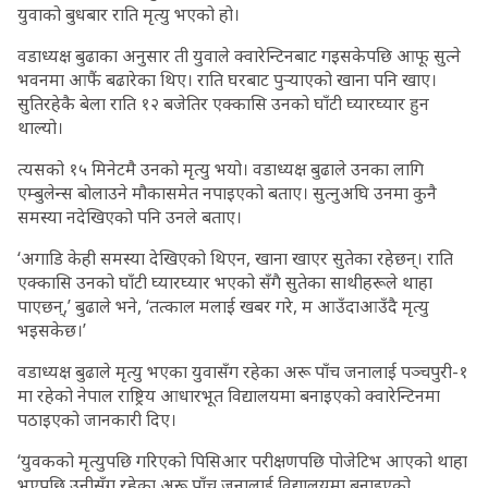
युवाको बुधबार राति मृत्यु भएको हो।
वडाध्यक्ष बुढाका अनुसार ती युवाले क्वारेन्टिनबाट गइसकेपछि आफू सुत्ने
भवनमा आफैं बढारेका थिए। राति घरबाट पुर्‍याएको खाना पनि खाए।
सुतिरहेकै बेला राति १२ बजेतिर एक्कासि उनको घाँटी घ्यारघ्यार हुन
थाल्यो।
त्यसको १५ मिनेटमै उनको मृत्यु भयो। वडाध्यक्ष बुढाले उनका लागि
एम्बुलेन्स बोलाउने मौकासमेत नपाइएको बताए। सुत्नुअघि उनमा कुनै
समस्या नदेखिएको पनि उनले बताए।
‘अगाडि केही समस्या देखिएको थिएन, खाना खाएर सुतेका रहेछन्। राति
एक्कासि उनको घाँटी घ्यारघ्यार भएको सँगै सुतेका साथीहरूले थाहा
पाएछन्,’ बुढाले भने, ‘तत्काल मलाई खबर गरे, म आउँदाआउँदै मृत्यु
भइसकेछ।’
वडाध्यक्ष बुढाले मृत्यु भएका युवासँग रहेका अरू पाँच जनालाई पञ्चपुरी-१
मा रहेको नेपाल राष्ट्रिय आधारभूत विद्यालयमा बनाइएको क्वारेन्टिनमा
पठाइएको जानकारी दिए।
‘युवकको मृत्युपछि गरिएको पिसिआर परीक्षणपछि पोजेटिभ आएको थाहा
भएपछि उनीसँग रहेका अरू पाँच जनालाई विद्यालयमा बनाइएको