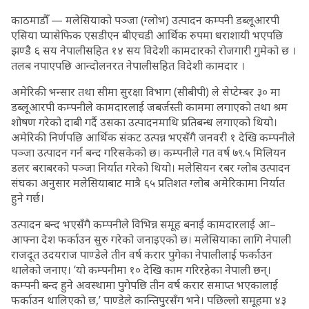
काठमाडौँ — मलेसियाको पञ्जा (ग्लोभ) उत्पादन कम्पनी डब्लूआरपी
एसिया प्यासेफिक एसडीएन बीएचडी आर्थिक रुपमा धराशायी भएपछि
झण्डै ६ सय नेपालीसहित १४ सय विदेशी कामदारको रोजगारी गुमेको छ ।
तलब नपाएपछि आन्दोलनरत नेपालीसहित विदेशी कामदार ।
अमेरिकी भन्सार तथा सीमा सुरक्षा विभाग (सीबीपी) ले सेप्टेम्बर ३० मा
डब्लूआरपी कम्पनीले कामदारलाई जबर्जस्ती काममा लगाएको तथा श्रम
शोषण गरेको दाबी गर्दै उसका उत्पादनमाथि प्रतिबन्ध लगाएको थियो।
अमेरिकी निर्णपछि आर्थिक संकट उत्पन्न भएसँगै जनवरी १ देखि कम्पनीले
पञ्जा उत्पादन गर्न बन्द गरिसकेको छ। कम्पनीले गत वर्ष ७९.५ मिलियन
डलर बराबरको पञ्जा निर्यात गरेको थियो। मलेसियन रबर ग्लोब उत्पादन
संघका अनुसार मलेसियाबाट मात्रै ६५ प्रतिशत ग्लोब अमेरिकामा निर्यात
हुने गर्छ।
उत्पादन बन्द भएसँगै कम्पनीले विभिन्न समूह बनाई कामदारलाई आ–
आफ्ना देश फर्काउन सुरु गरेको जनाइएको छ। मलेसियाका लागि नेपाली
राजदूत उदयराज पाण्डेले तीन वर्ष करार पुगेका नेपालीलाई फर्काउन
थालेको जनाए। ‘यो कम्पनीमा १० देखि काम गरिरहेका नेपाली छन्।
कम्पनी बन्द हुने अवस्थामा पुगेपछि तीन वर्ष करार समाप्त भएकालाई
फर्काउन थालिएको छ,’ पाण्डेले कान्तिपुरसँग भने। पछिल्लो समूहमा ४३