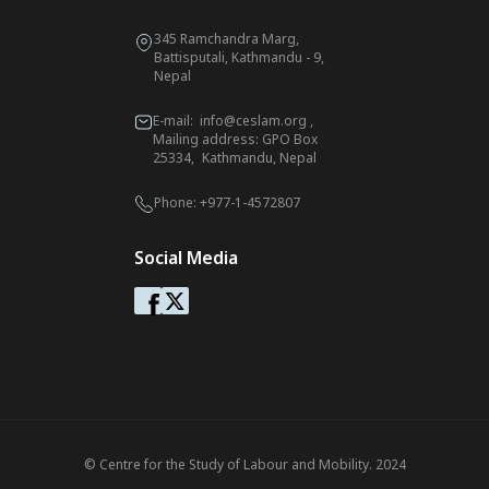
345 Ramchandra Marg,
Battisputali, Kathmandu - 9,
Nepal
E-mail:
info@ceslam.org
,
Mailing address: GPO Box
25334, Kathmandu, Nepal
Phone:
+977-1-4572807
Social Media
© Centre for the Study of Labour and Mobility. 2024