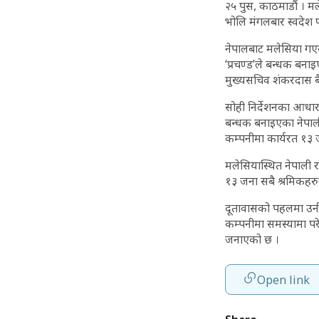
२५ पुस, काठमाडौं । 
भोलि मंगलबार स्वदेश फ
नेपालबाट मलेसिया गएका
‘प्रचण्ड’ले बन्धक बना
मुख्यसचिव शंकरदास बै
सोही निर्देशनका आधारम
बन्धक बनाइएका नेपाली
कम्पनीमा कार्यरत १३ 
मलेसियास्थित नेपाली 
१३ जना सबै श्रमिकहरुल
दूतावासको पहलमा उनीह
कम्पनीमा समस्यामा पर
जनाएको छ ।
Open link