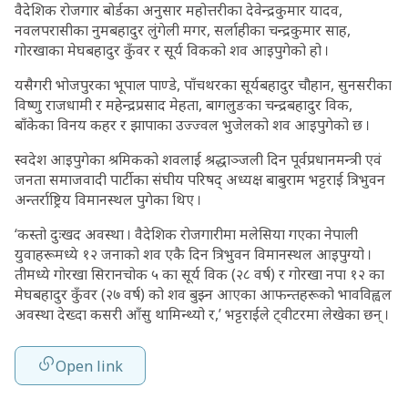
वैदेशिक रोजगार बोर्डका अनुसार महोत्तरीका देवेन्द्रकुमार यादव,
नवलपरासीका नुमबहादुर लुंगेली मगर, सर्लाहीका चन्द्रकुमार साह,
गोरखाका मेघबहादुर कुँवर र सूर्य विकको शव आइपुगेको हो ।
यसैगरी भोजपुरका भूपाल पाण्डे, पाँचथरका सूर्यबहादुर चौहान, सुनसरीका
विष्णु राजधामी र महेन्द्रप्रसाद मेहता, बागलुङका चन्द्रबहादुर विक,
बाँकेका विनय कहर र झापाका उज्ज्वल भुजेलको शव आइपुगेको छ ।
स्वदेश आइपुगेका श्रमिकको शवलाई श्रद्धाञ्जली दिन पूर्वप्रधानमन्त्री एवं
जनता समाजवादी पार्टीका संघीय परिषद् अध्यक्ष बाबुराम भट्टराई त्रिभुवन
अन्तर्राष्ट्रिय विमानस्थल पुगेका थिए ।
‘कस्तो दुःखद अवस्था । वैदेशिक रोजगारीमा मलेसिया गएका नेपाली
युवाहरूमध्ये १२ जनाको शव एकै दिन त्रिभुवन विमानस्थल आइपुग्यो ।
तीमध्ये गोरखा सिरानचोक ५ का सूर्य विक (२८ वर्ष) र गोरखा नपा १२ का
मेघबहादुर कुँवर (२७ वर्ष) को शव बुझ्न आएका आफन्तहरूको भावविह्वल
अवस्था देख्दा कसरी आँसु थामिन्थ्यो र,’ भट्टराईले ट्वीटरमा लेखेका छन् ।
Open link