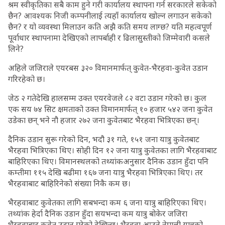
श्रम स्वीकृतिका सबै काम हुने गरी कार्यालय स्थापना गर्न सरकारले सकेको
छैन? आवश्यक निजी कम्पनीलाई त्यहाँ कार्यालय खोल्न लगाउन सकेको
छैन? र यो व्यवस्था मिलाउन कति अझै कति समय लाग्छ? यति महत्वपूर्ण
पूर्वाधार स्थापनामा देखिएको लापर्बाही र ढिलासुस्तीको जिम्मेवारी कसले
लिने?
अहिले जजिराले एयरबस ३२० विमानमार्फत् कुवेत-भैरहवा-कुवेत उडान
गरिरहेको छ।
जेठ २ गतेदेखि हालसम्म उक्त एयरवेजले ८२ वटा उडान गरेको छ। कुल
एक सय ७४ सिट क्षमताको उक्त विमानमार्फत् १० हजार ५४२ जना कुवेत
उडेका छन् भने नौ हजार २७२ जना कुवेतबाट भैरहवा भित्रिएका छन्।
दैनिक उडान सुरू गरेको दिन, भदौ ३१ गते, १५१ जना यात्रु कुवेतबाट
भैरहवा भित्रिएका थिए। सोही दिन १२ जना यात्रु कुवेतका लागि भैरहवाबाट
बाहिरिएका थिए। विमानस्थलको तथ्यांकअनुसार दैनिक उडान हुँदा पनि
कम्तीमा ११५ देखि बढीमा १६७ जना यात्रु भैरहवा भित्रिएका थिए। तर
भैरहवाबाट बाहिरिनेको संख्या निकै कम छ।
भैरहवाबाट कुवेतका लागि सबभन्दा कम ६ जना यात्रु बाहिरिएका थिए।
तथ्यांक हेर्दा दैनिक उडान हुँदा सयभन्दा कम यात्रु बोकेर जजिरा
भैरहवाबाट कुवेत उडान गरेको देखिन्छ। भैरहवा आउने नेपाली यात्रुको