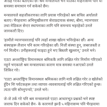
आग्रह गरेको बताएको छ। श्रम मन्त्रालयले भने यतिका महिनासम्म पनि यो
समस्या समाधान गर्न सकेको छैन।
मन्त्रालयले सहजीकरणका लागि प्रयास गरिरहेको श्रम सचिव अर्यालले
बताए। भैरहवामा अभिमुखीकरण सेवाप्रदायक संस्था, बीमा, म्यानपावर
तथा मेडिकल सेन्टर स्थापनाका लागि पनि समन्वय भइरहेको उनले
जानकारी दिए।
‘हामीले म्यानपावरलाई पनि त्यहाँ शाखा खोल्न भनिरहेका छौं। अन्य
संस्थाहरू लैजान पनि काम गरिरहेका छौं। निजी संस्था हुन्, जबरजस्ती त
गर्न मिल्दैन। उनीहरूलाई फाइदा हुने भए बिस्तारै खुल्लान्,’ उनले भने।
एउटा अन्तर्राष्ट्रिय विमानस्थल श्रमिककै लागि लक्षित गरेर निर्माण गरिएको
नहुने भएकाले श्रम मन्त्रालयका कारण मात्र समस्या नआएको उनले
जिकिर गरे।
‘एउटा अन्तर्राष्ट्रिय विमानस्थल श्रमिकका लागि मात्रै लक्षित गरेर त खोलेको
हुँदैन नि! पर्यटकहरू तथा व्यापार-व्यवसायलाई पनि लक्षित गरिएको हुन्छ।
त्यता पनि सोच्नुपर्‍यो,’ उनले भने।
जे-जे तर्क गरे पनि श्रम मन्त्रालयले एउटा आधारभूत प्रश्नको भने स्पष्ट
जवाफ दिन सकेको छैन- के कारणले झन्डै ५ महिनासम्म पनि भैरहवामा