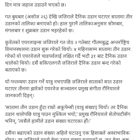
दिन मात्र जहाज उडाउने भएको छ।
गत बुधबार (असोज २६) देखि जजिराले दैनिक उडान घटाएर सातामा तीन
उडानको तालिका बनाएको हो। हाल पुरानै तालिकाअनुसार सोमबार,
मंगलबार र शुक्रबार उडान भइरहेको छ।
कुवेतको एयरलाइन्स जजिराले गत जेठ २ गतेबाट गौतमबुद्ध अन्तर्राष्ट्रिय
विमानस्थलमा उडान सुरू गरेको थियो। ४ महिनासम्म सातामा तीन उडान
गरेको यो एयरवेजले चाडपर्वलाई लक्षित गर्दै भदौ ३१ बाट दैनिक उडान
थालेको थियो। दसैं सकिएलगत्तै जजिराले दैनिक उडान बन्द गरेको
बताएको छ।
यो गन्तव्यमा उडान गर्ने यात्रु नभएपछि जजिराले साताको सात उडान
घटाएर तीनमा झारेको एयरवेज सञ्चालन प्रमुख संगीता रौनियारले
जानकारी दिइन्।
‘सातामा तीन उडान हुँदा राम्रो अकुपेन्सी (यात्रु संख्या) थियो। तर दैनिक
उडान थालेपछि यात्रु पाउन मुश्किल भयो,’ प्रमुख रौनियारले सेतोपाटीसँग
भनिन्, ‘त्यसैले हामीले उडान संख्या घटाएका हौं।’
दसैंमा बढाएको उडान संख्या अहिले घटाउनु एक हिसाबले अस्वाभाविक
होइन। तर जजिराले यस्तो बेला उडान संख्या घटाएको छ, जुन बेला अरू