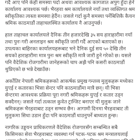
गर्दै आए पनि केही समस्या पर्दा अथवा आवश्यक कागजात अपुग हुँदा हेर्ने
कार्यालय आवश्यक पर्छ। भैरहवा श्रम कार्यालयले नयाँ तथा व्यक्तिगत श्रम
स्वीकृतिका त्यस्ता समस्या हेर्दैन। जसले गर्दा कुनै समस्या पर्नेबित्तिकै कैयन
श्रमिक काठमाडौं ताहाचलस्थित कार्यालय नै आउनुपर्छ।
हाल ताहाचल कार्यालयले दैनिक तीन हजारदेखि ३५ सय हाराहारीमा नयाँ
तथा पुनः गरी अनलाइन श्रम स्वीकृति जारी गर्दै आएको बताएको छ।
उपत्यका बाहिरका कार्यालयहरूबाट भने दैनिक दुई सय ५० देखि तीन
सयको हाराहारीमा मात्र पुनः श्रम स्वीकृति मात्रै जारी हुने गरेको छ। यसले
पनि वैदेशिक रोजगारीमा जानेहरूको चाप अझै पनि कसरी काठमाडौं
थुप्रिएको छ भन्ने देखाउँछ।
अर्कोतिर नेपाली श्रमिकहरूको आकर्षक प्रमुख गन्तव्य मुलुकहरू मध्येका
युएई र कतारका भिसा सेन्टर पनि काठमाडौंमा मात्रै छन्। यी भिसा
सेन्टरमा आवश्यक प्रक्रिया पूरा नगरी श्रमिकहरू युएई र कतार उड्न
सक्दैनन्। जसले गर्दा तत्काल कुवेत ट्रान्जिट बनाएर यी मुलुक जाने
श्रमिकहरू भैरहवाबाट उड्न सम्भव छैन। आगामी दिनमा भैरहवाबाट ती
मुलुकमा सिधा उडान हुँदा पनि काठमाडौं धाउनुपर्ने बाध्यता हुन्छ।
नागरिक उड्डयन प्राधिकरणले वैदेशिक रोजगारसँग सम्बन्धित सबै
किसिमका सेवा भैरहवाबाट व्यवस्था गर्न पटक-पटक श्रम मन्त्रालयलाई