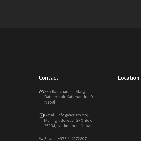
Contact
Location
345 Ramchandra Marg,
Battisputali, Kathmandu - 9,
Nepal
E-mail:
info@ceslam.org
,
Mailing address: GPO Box
25334, Kathmandu, Nepal
Phone:
+977-1-4572807