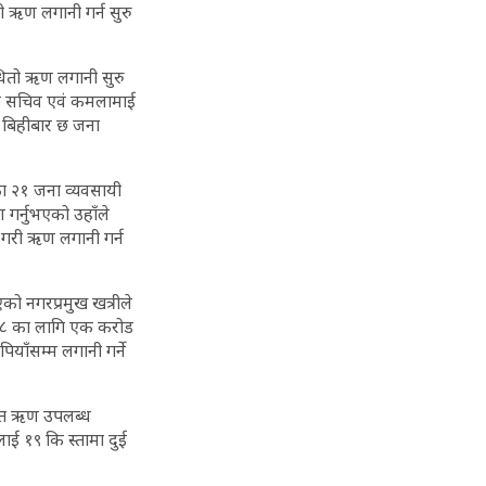
ी ऋण लगानी गर्न सुरु
ाधितो ऋण लगानी सुरु
्य सचिव एवं कमलामाई
ा बिहीबार छ जना
ा २१ जना व्यवसायी
गर्नुभएको उहाँले
गरी ऋण लगानी गर्न
को नगरप्रमुख खत्रीले
७/७८ का लागि एक करोड
याँसम्म लगानी गर्ने
िशत ऋण उपलब्ध
ाई १९ कि स्तामा दुई