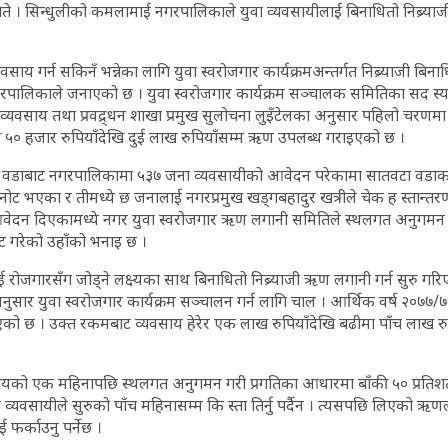
गते । सिन्धुलीको कमलामाई नगरपालिकाले युवा व्यवसायीलाई बिनाधितो निब्र्याज
ाय गर्न सकिनँ भन्नेका लागि युवा स्वरोजगार कार्यक्रमअन्तर्गत निब्र्याजी बिन
ालिकाले जनाएको छ । युवा स्वरोजगार कार्यक्रम सञ्चालक समितिका सद स
्यवसाय तथा प्रवद्र्धन शाखा प्रमुख सुलोचना लुइँटेलका अनुसार पहिलो चरणम
५० हजार रुपियाँदेखि दुई लाख रुपियाँसम्म ऋण उपलब्ध गराइएको छ ।
 वडाबाट नगरपालिकामा ५३७ जना व्यवसायीको आवेदन परेकामा सातवटा वडाक
 भएका र तीमध्ये छ जनालाई नगरप्रमुख खड्गबहादुर खत्रीले चेक ह स्तान्तरण 
वेदन दिएकामध्ये नगर युवा स्वरोजगार ऋण लगानी समितिले स्थलगत अनुगमन 
ट गरेको उहाँको भनाइ छ ।
ोजगारसँग जोड्ने लक्ष्यका साथ बिनाधितो निब्र्याजी ऋण लगानी गर्न सुरु गरिए
नुसार युवा स्वरोजगार कार्यक्रम सञ्चालन गर्न लागि चाल । आर्थिक वर्ष २०७
को छ । उक्त रकमबाट व्यवसाय हेरेर एक लाख रुपियाँदेखि बढीमा पाँच लाख रुपि
सायको एक महिनापछि स्थलगत अनुगमन गरी प्रगतिका आधारमा बाँकी ५० प्रत
यवसायीले सुरुको पाँच महिनासम्म कि स्ता तिर्नु पर्दैन । त्यसपछि लिएको ऋणल
 फर्काउनु पर्नेछ ।