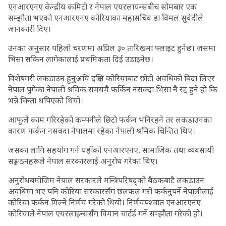
एनआरएनए केन्द्रीय कमिटी र नेपाल एयरलायन्सबीच सोमबार एक
सम्झौता भएको एनआरएनए कोरियाका महासचिव डा विमल सुवेदीले
जानकारी दिए।
उनका अनुसार पहिलो चरणमा अप्रिल ३० तारिखमा फ्लाइट हुनेछ। जसमा
भिसा सकिन लागेकालाई प्रथमिकता दिई उडाइनेछ।
विशेषगरी लकडाउन हुनुअघि दक्षिण कोरियाबाट छोटो अवधिको बिदा लिएर
नेपाल पुगेका नेपाली श्रमिक समयमै फर्किन नसक्दा भिसा नै रद्द हुने हो कि
भन्ने चिन्ता थपिएको थियो।
आफूले काम गरिरहेको कम्पनीले छिटो फर्कन भनिरहने तर लकडाउनका
कारण फर्कन नसक्दा नेपालमा रहेका नेपाली श्रमिक चिन्तित थिए।
जसका लागि सहयोग गर्न यहाँको एनआरएनए, सामाजिक तथा व्यवसायी
सङ्गठनहरूले नेपाल सरकारलाई अनुरोध गरेका थिए।
अनुरोधबमोजिम नेपाल सरकारले मन्त्रिपरिषद्को बैठकबाटै लकडाउन
अवधिमा भए पनि कोरिया सरकारसँग छलफल गरी फर्कनुपर्ने नेपालीलाई
कोरिया फर्कन मिल्ने निर्णय गरेको थियो। निर्णयपश्चात एनआरएनए
कोरियाले नेपाल एयरलाइन्ससँग विमान चार्टर्ड गर्ने सम्झौता गरेको हो।