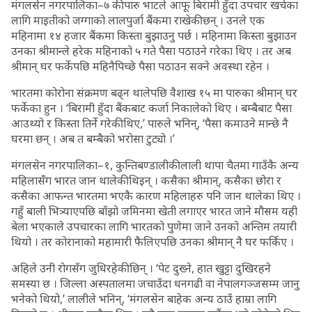
मंगलसेन नगरपालिका–७ की पारु भाटले आफू बिरामी हुँदा उपचार खर्चका
लागि माइतीको जग्गाको लालपुर्जा बैंकमा राखेकी छन् । उनले एक
महिनामा १४ हजार बैंकमा किस्ता बुझाउनु पर्छ । महिनामा किस्ता बुझाउन
उनका श्रीमान्ले हरेक महिनाको ५ गते पैसा पठाउने गरेका थिए । तर अब
श्रीमान् घर फर्केपछि महिनैपिच्छे पैसा पठाउन सक्ने अवस्था रहेन ।
भारतमा कोरोना संक्रमण बढ्न थालेपछि वैशाख १५ मा पारुका श्रीमान् घर
फर्केका हुन । ‘बिरामी हुँदा बैंकबाट कर्जा निकालेको थिए । बम्बैबाट पैसा
आउथ्यो र किस्ता तिर्ने गरेकी थिए,’ पारुले भनिन्, ‘पैसा कमाउने मान्छे नै
घरमा छन् । अब त बम्बैको भरोसा टुट्यो ।’
मंगलसेन नगरपालिका–१, कुन्तिबण्डालीकी लाली थापा चैतमा गाउँकै अन्य
महिलासंँग भारत जान थालेकी थिइन् । कसैका श्रीमान्, कसैका छोरा र
कसैका आफन्त भारतमा भएकै कारण महिलाहरु पनि जान थालेका थिए ।
गहुँ बाली भित्र्याएपछि बाँझो जमिनमा खेती लगाएर भारत जाने मौसम यही
बेला भएकाले उपचारका लागि भारतको पुणेमा जाने उनको अन्तिम तयारी
थियो । तर कोरानाको महामारी फैलिएपछि उनका श्रीमान् नै घर फर्किए ।
अहिले उनी रोगसँग जुधिरहेकी छिन् । ‘पेट दुख्ने, हात खुट्टा दुखिरहने
समस्या छ । जिल्ला अस्पतालमा जचाउँदा धनगढी वा नेपालगञ्जसम्म जानु
भनेको थियो,’ लालीले भनिन्, ‘मंगलसेन बाहेक अन्य ठाउँ हाम्रा लागि