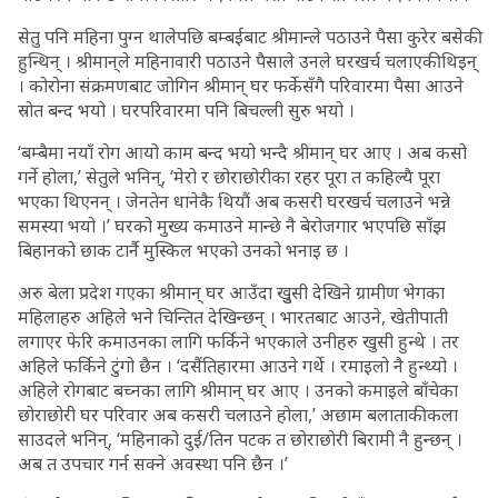
सेतु पनि महिना पुग्न थालेपछि बम्बईबाट श्रीमान्ले पठाउने पैसा कुरेर बसेकी
हुन्थिन् । श्रीमान्‌ले महिनावारी पठाउने पैसाले उनले घरखर्च चलाएकी थिइन्
। कोरोना संक्रमणबाट जोगिन श्रीमान् घर फर्केसँगै परिवारमा पैसा आउने
स्रोत बन्द भयो । घरपरिवारमा पनि बिचल्ली सुरु भयो ।
‘बम्बैमा नयाँ रोग आयो काम बन्द भयो भन्दै श्रीमान् घर आए । अब कसो
गर्ने होला,’ सेतुले भनिन्, ‘मेरो र छोराछोरीका रहर पूरा त कहिल्यै पूरा
भएका थिएनन् । जेनतेन धानेकै थियौं अब कसरी घरखर्च चलाउने भन्ने
समस्या भयो ।’ घरको मुख्य कमाउने मान्छे नै बेरोजगार भएपछि साँझ
बिहानको छाक टार्नै मुस्किल भएको उनको भनाइ छ ।
अरु बेला प्रदेश गएका श्रीमान् घर आउँदा खुुसी देखिने ग्रामीण भेगका
महिलाहरु अहिले भने चिन्तित देखिन्छन् । भारतबाट आउने, खेतीपाती
लगाएर फेरि कमाउनका लागि फर्किने भएकाले उनीहरु खुसी हुन्थे । तर
अहिले फर्किने टुंगो छैन । ‘दसैंतिहारमा आउने गर्थे । रमाइलो नै हुन्थ्यो ।
अहिले रोगबाट बच्नका लागि श्रीमान् घर आए । उनको कमाइले बाँचेका
छोराछोरी घर परिवार अब कसरी चलाउने होला,’ अछाम बलाताकी कला
साउदले भनिन्, ‘महिनाको दुई/तिन पटक त छोराछोरी बिरामी नै हुन्छन् ।
अब त उपचार गर्न सक्ने अवस्था पनि छैन ।’