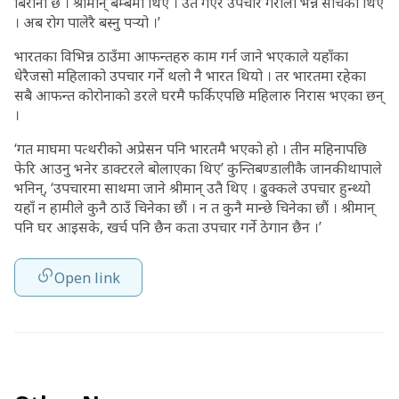
बिरानो छ । श्रीमान् बम्बैमा थिए । उतै गएर उपचार गरौंला भन्ने सोचेको थिए
। अब रोग पालेरै बस्नु पर्‍यो ।’
भारतका विभिन्न ठाउँमा आफन्तहरु काम गर्न जाने भएकाले यहाँका
धेरैजसो महिलाको उपचार गर्ने थलो नै भारत थियो । तर भारतमा रहेका
सबै आफन्त कोरोनाको डरले घरमै फर्किएपछि महिलारु निरास भएका छन्
।
‘गत माघमा पत्थरीको अप्रेसन पनि भारतमै भएको हो । तीन महिनापछि
फेरि आउनु भनेर डाक्टरले बोलाएका थिए’ कुन्तिबण्डालीकै जानकी थापाले
भनिन्, ‘उपचारमा साथमा जाने श्रीमान् उतै थिए । ढुक्कले उपचार हुन्थ्यो
यहाँ न हामीले कुनै ठाउँ चिनेका छौं । न त कुनै मान्छे चिनेका छौं । श्रीमान्
पनि घर आइसके, खर्च पनि छैन कता उपचार गर्ने ठेगान छैन ।’
Open link