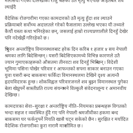
मलेसिया गएका दोलखाका राजु श्रेष्ठकाे उतै मृत्यु भएपछि आइतबार शव
ल्याइँदै
वैदेशिक रोजगारीमा गएका कामदारको उतै मृत्यु हुँदा शव ल्याउने
प्रक्रियाबारे सर्वोच्च अदालतले गरेको फैसलामा उल्लेख भएका यी तथ्यले
कैयौं यस्ता कथा भनिरहेका छन्, जसलाई हाम्रो राज्यप्रणालीले दिनहुँ देखेर
पनि नदेखेझैं गरिरहेको छ ।
त्रिभुवन अन्तर्राष्ट्रिय विमानस्थलबाट हरेक दिन करिब १ हजार ४ सय नेपाली
श्रमका लागि बिदेसिन्छन् । यसरी बिदेसिएकामध्ये विभिन्न कारणले उतै
ज्यान गुमाएकाहरूको औसतमा तीनवटा शव दिनहुँ भित्रिन्छन् । विदेशी
भूमिमा पसिना पोखेर परिवार र आफन्तको सपना साकार बनाउन गएका
युवा यसरी बन्द बाकसमा फर्किंदा विमानस्थलमा देखिने दृश्य अत्यन्तै
हृदयविदारक हुन्छ । शोकविह्वल परिवारजनले शव बुझ्न विमानस्थल पुगेका
बेला खेप्नुपर्ने सास्तीप्रति राज्य संयन्त्र भने विल्कुलै संवेदनाशून्य र अमानवीय
देखिन्छ ।
कामदारका सेवा–सुरक्षा र अन्तर्राष्ट्र्रिय नीति–नियमका प्रबन्धहरू विगतको
भन्दा सहज र व्यवस्थित हुँदै गए पनि नेपाली श्रमजीवीका हकमा बन्द
बाकसमा घर फर्कनुपर्ने नियति खासै घट्न सकेको छैन । सुरक्षित र मर्यादित
वैदेशिक रोजगारीका कुरा नारामै मात्र सीमित छ ।