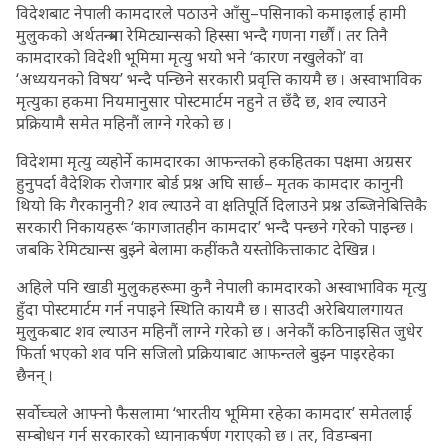
विदेशबाट नेपाली कामदारले पठाउने आँसु–पसिनाको कमाइलाई हामी
मुलुकको अर्थतन्त्रमा रेमिट्यान्सको हिस्सा भन्दै गणना गर्छौं । तर तिनै
कामदारको विदेशी भूमिमा मृत्यु भयो भने ‘कारण नखुलेको’ वा
‘अध्ययनको विषय’ भन्दै पन्छिने सरकारी प्रवृत्ति कायमै छ । अस्वाभाविक
मृत्युका हकमा नियमानुसार पोस्टमार्टम नहुने त छँदै छ, शव ल्याउने
प्रक्रियामै समेत महिनौं लाग्ने गरेको छ ।
विदेशमा मृत्यु व्यहोर्ने कामदारका आफन्तको हकहितका पक्षमा अग्रसर
हुनुपर्दा वैदेशिक रोजगार बोर्ड प्रश्न अघि सार्छ– मृतक कामदार कानुनी
थियो कि गैरकानुनी ? शव ल्याउने वा क्षतिपूर्ति दिलाउने प्रश्न उब्जिनेबित्तिकै
सरकारी निकायहरू ‘कागजातहीन कामदार’ भन्दै पन्छने गरेको पाइन्छ ।
जबकि रेमिट्यान्स बुझ्ने बेलामा कहींकतै यस्तोकित्ताकाट देखिन्न ।
अहिले पनि खाडी मुलुकहरूमा कुनै नेपाली कामदारको अस्वाभाविक मृत्यु
हुँदा पोस्टमार्टम गर्न नपाइने स्थिति कायमै छ । साउदी अरेबियालगायत
मुलुकबाट शव ल्याउन महिनौं लाग्ने गरेको छ । अनेकौं कठिनाइसित जुधेर
फिर्ता भएको शव पनि सजिलो प्रक्रियाबाट आफन्तले बुझ्न पाइरहेका
छैनन् ।
सर्वोच्चले आफ्नो फैसलामा ‘भारतीय भूमिमा रहेका कामदार’ समेतलाई
सम्बोधन गर्न सरकारको ध्यानाकर्षण गराएको छ । तर, विडम्बना