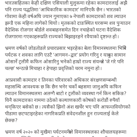
भारतसहितका केही दक्षिण एसियाली मुलुकमा रहेका कामदारलाई अझै
पनि राज्य पद्धतिमा ‘आधिकारिक कामदार’ मानिएकै छैन । भारतको
गोवामा केही वर्षअघि ज्यान गुमाएका ७ नेपाली कामदारको शव ल्याउन
झन्डै एक महिना लागेको थियो । मृतकको दाङस्थित घरसम्म शव पुर्‍याउन
वैदेशिक रोजगार बोर्डले शवबाहनसमेत दिन नचाहेको घटना वैदेशिक
रोजगारमा गएकाहरूप्रति राज्यको बिझाइरहने रवैयाको दृष्टान्त हो ।
भ्रमण वर्षको जोडतोडले प्रचारप्रसार भइरहेका बेला विमानस्थलमा भित्रिने
पर्यटक र शवका लागि एउटै ‘आगमन–द्वार’ प्रयोग गरिनु र यात्रुका सामान
ओसार्ने ट्रलीमै कफिन ओसारिनु भनेको हाम्रो राज्य संयन्त्रले ‘जे गरे पनि
चल्छ’ भन्ठान्ने मिचाहा र हेपाहा प्रवृत्तिको चरम नमुना हो ।
आप्रवासी कामदार र तिनका परिवारको अधिकार संरक्षणसम्बन्धी
महासन्धि आवश्यक छ कि छैन भनेर चर्को बहसमा जानुअघि कफिन
ल्याउन विमानस्थलमा अलग्गै बाटो र ट्रलीको व्यवस्था गर्न किन सकिन्न ?
यिनै कामदारका नाममा उठेको कल्याणकारी कोषको करोडौं रुपैयाँ
थन्‌किएर बसेको छ । त्यसैको झिनो अंश खर्चेर भए पनि आफन्तवियोगको
पीडामा छटपटाइरहेका नागरिकप्रति संवेदनशील हुन राज्यलाई केले
छेक्छ ?
भ्रमण वर्ष २०२० को मुखैमा पर्यटनमन्त्रीले विमानस्थलका शौचालयहरूमा