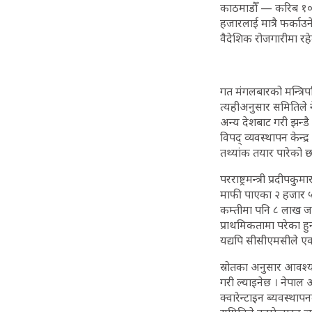
काठमाडौँ — करिब १० 
हजारलाई मात्रै फर्का
वैदेशिक रोजगारीमा रह
गत मंगलबारको मन्त्रिप
त्यहीअनुसार समितिले ने
अन्य देशबाट गरी झन्ड
विपद् व्यवस्थापन केन्
तथ्यांक तयार पारेको छ
परराष्ट्रमन्त्री प्रद
माफी पाएका २ हजार ५ 
कम्तीमा पनि ८ लाख जत
प्राथमिकतामा परेका 
यद्यपि सीसीएमसीले एक 
स्रोतका अनुसार आवश्
गरी ल्याइनेछ । नेपा
क्वारेन्टाइन ब्यवस्था