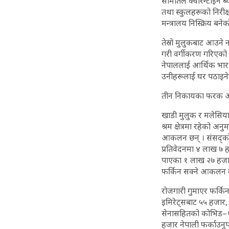
समितिले क्वारेन्टाइन
तथा स्कुलहरूको निरीक
मन्त्रालय निस्क्रिय बने
तेस्रो मुलुकबाट आउने
गरी वर्गीकरण गरिएको छ
नेपाललाई आर्थिक भार
उनीहरूलाई घर पठाइन
तीन निकायका फर
खाडी मुलुक र मलेसियामा
श्रम क्षेत्रमा रहेको 
आकलन छन् । संसद्को श्र
प्रतिवेदनमा ४ लाख ७ ह
पाएका १ लाख २७ हजार
फर्किन सक्ने आकलन 
रोजगारी गुमाएर फर्क
इमिरेट्सबाट ५५ हजार,
सेनासहितको कोभिड–१९ 
हजार नेपाली फर्काउनुप