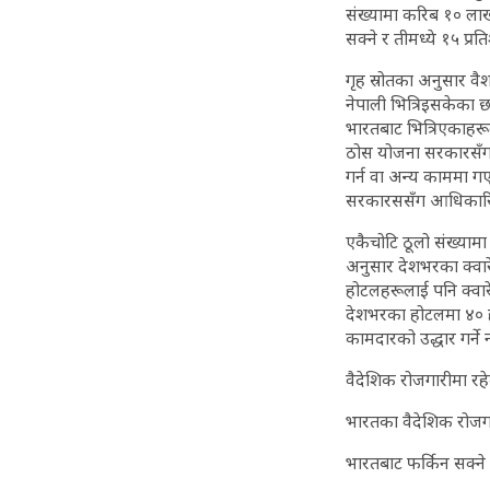
संख्यामा करिब १० लाख
सक्ने र तीमध्ये १५ प्र
गृह स्रोतका अनुसार वै
नेपाली भित्रिइसकेका 
भारतबाट भित्रिएकाहरूलाई
ठोस योजना सरकारसँग द
गर्न वा अन्य काममा गएर
सरकारससँग आधिकारिक
एकैचोटि ठूलो संख्यामा प
अनुसार देशभरका क्वारेन
होटलहरूलाई पनि क्वारे
देशभरका होटलमा ४० हज
कामदारको उद्धार गर्ने
वैदेशिक रोजगारीमा 
भारतका वैदेशिक रोजग
भारतबाट फर्किन सक्ने :