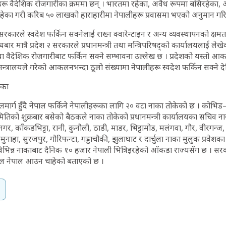
रू वैदेशिक रोजगारीका क्रममा छन् । भारतमा रहेका, अवैध रूपमा बसिरहेका,
ेका गरी करिब ५० लाखको हाराहारीमा नेपालीहरू प्रवासमा भएको अनुमान गरि
सरकारले स्वदेश फर्किन सक्नेलाई राख्न क्वारेन्टाइन र अन्य व्यवस्थापनको क्ष
ार मात्रै प्रदेश २ सरकारले प्रधानमन्त्री तथा मन्त्रिपरिषद्को कार्यालयलाई लेखे
वा वैदेशिक रोजगारीबाट फर्किन सक्ने सम्भावना उल्लेख छ । प्रदेशको यस्तो आ
न्त्रालयले गरेको आकलनभन्दा ठूलो संख्यामा नेपालीहरू स्वदेश फर्किन सक्ने दे
ाका
मार्ग हुँदै नेपाल फर्किने नेपालीहरूका लागि २० वटा नाका तोकेको छ । कोभिड
ितिको शुक्रबार बसेको बैठकले नाका तोकेको प्रधानमन्त्री कार्यालयका सचिव न
, काँकडभिट्टा, रानी, कुनौली, ठाडी, माडर, भिट्टामोड, मलंगवा, गौर, वीरगन्ज,
ुनाहा, सुरजपुर, गौरिफन्टा, गड्डाचौकी, झुलाघाट र दार्चुला नाका मुलुक प्रवेश
िभिन्न नाकाबाट दैनिक १० हजार नेपाली भित्रिइरहेको आँकडा राज्यसँग छ । सर
ाल नेपाल आउन चाहेको बताएको छ ।