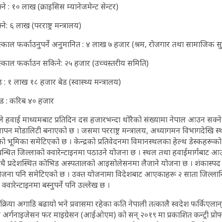
्ने : १० लाख (क्राइसिस म्यानेजमेन्ट सेन्टर)
ने: ६ लाख (परराष्ट्र मन्त्रालय)
काल फर्काउनुपर्ने अनुमानित : ४ लाख ७ हजार (श्रम, रोजगार तथा सामाजिक सुरक्
्काल फर्काउन सकिने: २५ हजार (उच्चस्तरीय समिति)
ड : १ लाख १८ हजार बेड (स्वास्थ्य मन्त्रालय)
ेड : करिब ४० हजार
द्रले हवाई माध्यमबाट प्रतिदिन दस हजारभन्दा थोरैको संख्यामा नेपाल आउन सक
ापन मोडालिटी बनाएको छ । जसमा परराष्ट्र मन्त्रालय, अध्यागमन विभागदेखि स्
ो भूमिका समेटिएको छ । केन्द्रको प्रतिवेदनमा विमानस्थलका हेल्थ डेस्कहरूको
 सम्बन्धित जिल्लाको क्वारेन्टाइनमा पठाउने योजना छ । स्थल तथा हवाईमार्गबाट आ
ीधै प्रदेशस्थित कोभिड अस्पतालको आइसोलेसनमा लैजाने योजना छ । शंकास्पद 
 योजना पनि समेटिएको छ । उक्त योजनामा विदेशबाट आएकाहरू २ साता जिल्लास्थ
ारेन्टाइनमा बस्नुपर्ने पनि उल्लेख छ ।
्रिया अगाडि बढायो भने प्रवासमा रहेका कति नेपाली तत्कालै स्वदेश फर्किएलान्
अर्गनाइजेसन फर माइग्रेसन (आईओएम) को सन् २०१९ मा प्रकाशित कन्ट्री प्र