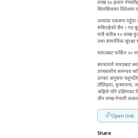
लाख ६५ हजार नेपालीह
सिलसिलामा विदेशमा रह
तथ्यांक एकरूप नहुँदा 
सकिरहेको छैन । गत बुधब
मात्रै करिब १० लाख यु
तथा सामाजिक सुरक्षा म
भारतबाट फर्किन २० न
सरकारले भारतबाट स्थल
उच्चस्तरीय समन्वय सम
उनका अनुसार पशुपतिनगर
तौलिहवा, कृष्णनगर, जम
अहिले पनि दक्षिणका व
तीन लाख नेपाली तत्क
Open link
Share