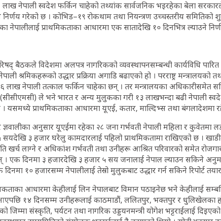
लाख नेपाली स्वदेश फर्किन चाहेको तथ्यांक सार्वजनिक भइरहेका बेला सरकार
उने निर्णय गरेको छ । कोभिड–१९ रोकथाम तथा नियन्त्रण उच्चस्तरीय समितिको श
ेका नेपालीलाई प्राथमिकताका आधारमा एक सातादेखि १० दिनभित्र ल्याउने निर्ण
रिषद् बैठकले विदेशमा अलपत्र नागरिकको व्यवस्थापनसम्बन्धी कार्यविधि पारित
पाली श्रमिकहरूको उद्धार प्रक्रिया अगाडि बढाएको हो । परराष्ट्र मन्त्रालयको 
ै ६ लाख नेपाली तत्काल फर्किन चाहेका छन् । तर मन्त्रालयका अधिकारीसमेत 
द्र (सीसीएमसी) ले भने भारत र अन्य मुलुकका गरी १३ लाखभन्दा बढी नेपाली स्वद
 । यसमध्ये प्राथमिकताका आधारमा यूएई, कतार, माल्दिभ्स तथा बंगलादेशमा रहेक
ीपकुमार ज्ञवालीका अनुसार यूएईमा रहेका २८ जना गर्भवती नेपाली महिला र कुवेत
सयदेखि ३ हजार घरेलु कामदारलाई पहिलो प्राथमिकतामा राखिएको छ । खाडीमा स
ि खर्च लाग्ने र अधिकांश गर्भवती तथा उनीहरू आश्रित परिवारको समेत रोजगार
हुन् । एक दिनमा ३ हजारदेखि ३ हजार ५ सय जनालाई नेपाल ल्याउन सकिने अन
दिनमा १० हजारसम्म नेपालीलाई तेस्रो मुलुकबाट उद्धार गर्न सकिने रिपोर्ट तया
यकताका आधारमा केहीलाई लिन नेपालबाट विमान पठाइनेछ भने केहीलाई सम्बन
ल आएपछि १४ दिनसम्म उनीहरूलाई काठमाडौं, ललितपुर, भक्तपुर र धुलिखेलका 
पनको जिम्मा संस्कृति, पर्यटन तथा नागरिक उड्डयनमन्त्री योगेश भट्टराईलाई दिइ