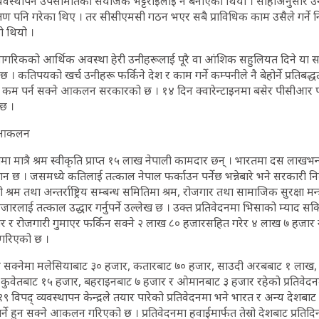
 ब्यवस्थापन उपसमितिको संयोजक भट्टराईलाई नै बनाएको थियो । सोहीअनुसार 
्षण पनि गरेका थिए । तर सीसीएमसी गठन भएर सबै प्राविधिक काम उसैले गर्ने 
को थियो ।
 नागरिकको आर्थिक अवस्था हेरी उनीहरूलाई पूरै वा आंशिक सहुलियत दिने या सह
 । कतिपयको खर्च उनीहरू फर्किने देश र काम गर्ने कम्पनीले नै बेहोर्ने प्रतिबद
 कम पर्न सक्ने आकलन सरकारको छ । १४ दिन क्वारेन्टाइनमा बसेर पीसीआर प
ेछ ।
क आकलन
 मात्रै श्रम स्वीकृति प्राप्त १५ लाख नेपाली कामदार छन् । भारतमा दस लाखभन्दा
अनुमान छ । जसमध्ये कतिलाई तत्काल नेपाल फर्काउन पर्नेछ भन्नेबारे भने सरक
म तथा अन्तर्राष्ट्रिय सम्बन्ध समितिमा श्रम, रोजगार तथा सामाजिक सुरक्षा मन्
जारलाई तत्काल उद्धार गर्नुपर्ने उल्लेख छ । उक्त प्रतिवेदनमा भिसाको म्या
 र रोजगारी गुमाएर फर्किन सक्ने २ लाख ८० हजारसहित गरेर ४ लाख ७ हजार न
गरिएको छ ।
िन सक्नेमा मलेसियाबाट ३० हजार, कतारबाट ७० हजार, साउदी अरबबाट १ लाख,
 कुवेतबाट १५ हजार, बहराइनबाट ७ हजार र ओमानबाट ३ हजार रहेको प्रतिवेदनम
विपद् व्यवस्थापन केन्द्रले तयार पारेको प्रतिवेदनमा भने भारत र अन्य देशब
र्ने हुन सक्ने आकलन गरिएको छ । प्रतिवेदनमा हवाईमार्फत तेस्रो देशबाट प्रत