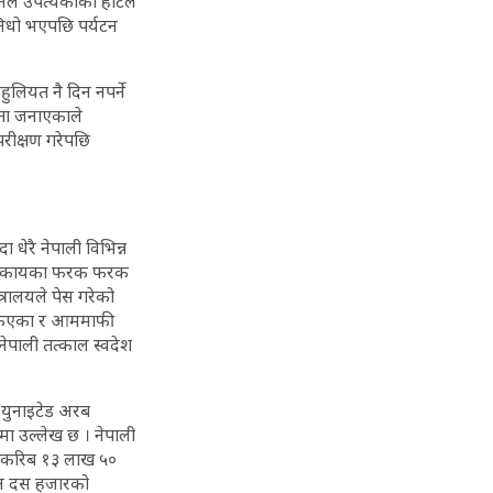
उनले उपत्यकाका होटल
निधो भएपछि पर्यटन
ुलियत नै दिन नपर्ने
्धता जनाएकाले
रीक्षण गरेपछि
 धेरै नेपाली विभिन्न
ारी निकायका फरक फरक
त्रालयले पेस गरेको
द सकिएका र आममाफी
ेपाली तत्काल स्वदेश
 युनाइटेड अरब
ा उल्लेख छ । नेपाली
ाट करिब १३ लाख ५०
िदिन दस हजारको