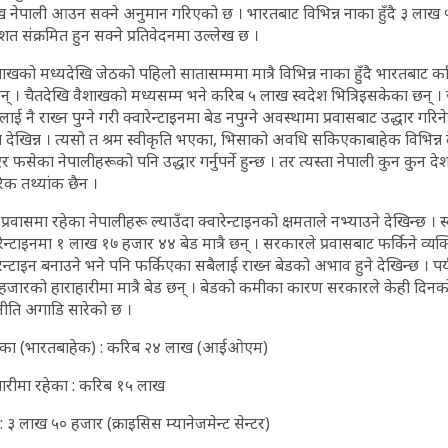
 नेपाली आउन सक्ने अनुमान गरिएको छ । भारतबाट विभिन्न नाका हुँदै ३ लाख ५०
तिशत संक्रमित हुन सक्ने प्रतिवेदनमा उल्लेख छ ।
शाखको मध्यदेखि जेठको पहिलो सातासम्ममा मात्रै विभिन्न नाका हुँदै भारतबाट क
छन् । चैतदेखि वैशाखको मध्यसम्म भने करिब ५ लाख स्वदेश भित्रिइसकेका छन् 
 नै राख्न पुग्ने गरी क्वारेन्टाइनमा बेड नपुग्ने अवस्थामा प्रवासबाट उद्धार गरिने
ेखिन्न । त्यसो त श्रम स्वीकृति भएका, भिसाको अवधि सकिएकाबाहेक विभिन्न 
 फसेका नेपालीहरूको पनि उद्धार गर्नुपर्ने हुन्छ । तर त्यस्ता नेपाली कुन कुन देश
 तथ्यांक छैन ।
्रवासमा रहेका नेपालीहरू ल्याउँदा क्वारेन्टाइनको क्षमताले नभ्याउने देखिन्छ । स्
्टाइनमा १ लाख १७ हजार ४४ बेड मात्रै छन् । सरकारले प्रवासबाट फर्किने व्यक्तिले
न्टाइन बनाउने भने पनि फर्किएका सबैलाई राख्न बेडको अभाव हुने देखिन्छ । पर
ारको हाराहारीमा मात्रै बेड छन् । बेडको कमीका कारण सरकारले केही दिनको अ
 नीति अगाडि सारेको छ ।
रहेका (भारतबाहेक) : करिब २४ लाख (आईओएम)
ारीमा रहेका : करिब १५ लाख
 ३ लाख ५० हजार (क्राइसिस म्यानेजमेन्ट सेन्टर)