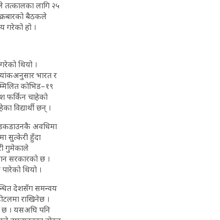
ले तत्कालका लागि २५
ुक्रबारको बैठकले
य गरेको हो ।
 गरेको थियो ।
तथ्यांकअनुसार भारत र
सम्मिलित कोभिड–१९
ेश फर्किन चाहेको
ा विद्यार्थी छन् ।
मा लडकडाउनकै अवधिमा
ुत्केरी हुँदा
ी गुमेकाले
ुमान सरकारको छ ।
र पारेको थियो ।
्धित देशसँग समन्वय
होटलमा राखिनेछ ।
एको छ । यसअघि पनि