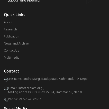
Quick Links
About
Research
Publication
News and Archive
Contact Us
Multimedia
Contact
345 Ramchandra Marg, Battisputali, Kathmandu - 9, Nepal
E-mail:
info@ceslam.org
,
Mailing address: GPO Box 25334, Kathmandu, Nepal
Phone:
+977-1-4572807
Social Media