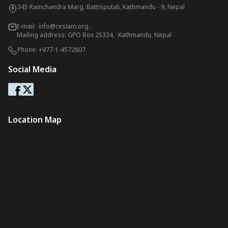
345 Ramchandra Marg, Battisputali, Kathmandu - 9, Nepal
E-mail:
info@ceslam.org
,
Mailing address: GPO Box 25334, Kathmandu, Nepal
Phone:
+977-1-4572807
Social Media
Location Map