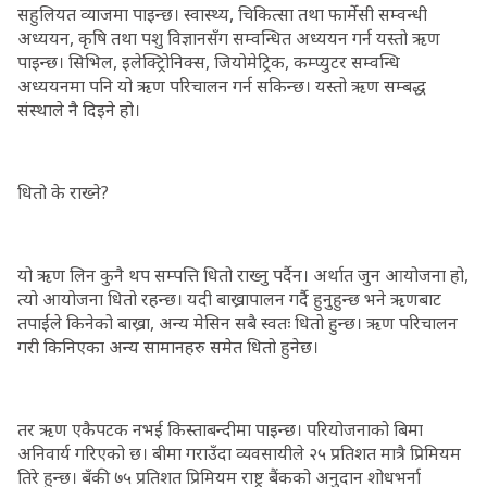
सहुलियत व्याजमा पाइन्छ। स्वास्थ्य, चिकित्सा तथा फार्मेसी सम्वन्धी
अध्ययन, कृषि तथा पशु विज्ञानसँग सम्वन्धित अध्ययन गर्न यस्तो ऋण
पाइन्छ। सिभिल, इलेक्ट्रिोनिक्स, जियोमेट्रिक, कम्प्युटर सम्वन्धि
अध्ययनमा पनि यो ऋण परिचालन गर्न सकिन्छ। यस्तो ऋण सम्बद्ध
संस्थाले नै दिइने हो।
धितो के राख्ने?
यो ऋण लिन कुनै थप सम्पत्ति धितो राख्नु पर्दैन। अर्थात जुन आयोजना हो,
त्यो आयोजना धितो रहन्छ। यदी बाख्रापालन गर्दै हुनुहुन्छ भने ऋणबाट
तपाईंले किनेको बाख्रा, अन्य मेसिन सबै स्वतः धितो हुन्छ। ऋण परिचालन
गरी किनिएका अन्य सामानहरु समेत धितो हुनेछ।
तर ऋण एकैपटक नभई किस्ताबन्दीमा पाइन्छ। परियोजनाको बिमा
अनिवार्य गरिएको छ। बीमा गराउँदा व्यवसायीले २५ प्रतिशत मात्रै प्रिमियम
तिरे हुन्छ। बँकी ७५ प्रतिशत प्रिमियम राष्ट्र बैंकको अनुदान शोधभर्ना