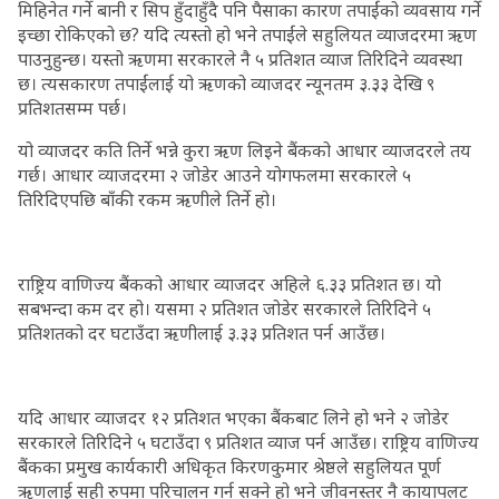
मिहिनेत गर्ने बानी र सिप हुँदाहुँदै पनि पैसाका कारण तपाईंको व्यवसाय गर्ने
इच्छा रोकिएको छ? यदि त्यस्तो हो भने तपाईंले सहुलियत व्याजदरमा ऋण
पाउनुहुन्छ। यस्तो ऋणमा सरकारले नै ५ प्रतिशत व्याज तिरिदिने व्यवस्था
छ। त्यसकारण तपाईंलाई यो ऋणको व्याजदर न्यूनतम ३.३३ देखि ९
प्रतिशतसम्म पर्छ।
यो व्याजदर कति तिर्ने भन्ने कुरा ऋण लिइने बैंकको आधार व्याजदरले तय
गर्छ। आधार व्याजदरमा २ जोडेर आउने योगफलमा सरकारले ५
तिरिदिएपछि बाँकी रकम ऋणीले तिर्ने हो।
राष्ट्रिय वाणिज्य बैंकको आधार व्याजदर अहिले ६.३३ प्रतिशत छ। यो
सबभन्दा कम दर हो। यसमा २ प्रतिशत जोडेर सरकारले तिरिदिने ५
प्रतिशतको दर घटाउँदा ऋणीलाई ३.३३ प्रतिशत पर्न आउँछ।
यदि आधार व्याजदर १२ प्रतिशत भएका बैंकबाट लिने हो भने २ जोडेर
सरकारले तिरिदिने ५ घटाउँदा ९ प्रतिशत व्याज पर्न आउँछ। राष्ट्रिय वाणिज्य
बैंकका प्रमुख कार्यकारी अधिकृत किरणकुमार श्रेष्ठले सहुलियत पूर्ण
ऋणलाई सही रुपमा परिचालन गर्न सक्ने हो भने जीवनस्तर नै कायापलट