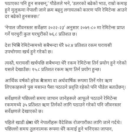
पठाएका पनि हुन सक्छन्,’ पौडेलले भने, ‘डलरको बढेको भाउ, राम्रो कमाइ
हुने मुलुकमा नेपाली जाने क्रम बढ्नु लगायतको कारण पनि रेमिटेन्स आउने
दर बढेको हुनसक्छ।’
‘नेपाल जीवनस्तर सर्वेक्षण २०२२-२३’ अनुसार २०७९-८० मा रेमिटेन्स प्राप्त
गर्ने घरधुरी कुल घरधुरीको ७६.८ प्रतिशत छ।
देश भित्रिने रेमिटेन्समध्ये सबैभन्दा धेरै ७२.४ प्रतिशत रकम घरायसी
उपभोगमा खर्च हुने गरेको छ।
त्यस्तै, घरायसी खर्चपछि सबैभन्दा धेरै रकम रेमिटेन्स तिर्न प्रयोग हुने गरेको
यसले देखाउँछ। १५.८ प्रतिशत रकम ऋण तिर्न प्रयोग हुन्छ।
आर्थिक वर्षको हरेक त्रैमासमा वा अर्धवार्षिक रूपमा तिर्ने गरेर ऋण
लिएकाहरूले पुस मसान्त पैसा पठाउने प्रवृत्ति रहेको पनि पौडेल बताउँछन्।
सर्वेक्षणले पछिल्लो समय जापान जानेहरूले आफूले पठाउने रेमिटेन्स
रकममध्ये ३५ प्रतिशत ऋण तिर्नको लागि पठाउने गरेको पनि जीवनस्तर
सर्वेक्षणले देखाएको छ।
पहिले खाडी क्षेत्रमा धेरै नेपालीहरू वैदेशिक रोजगारीका लागि जाने गर्दथे।
पछिल्लो समय तुलनात्मक रूपमा धेरै कमाई हुने भनिएका जापान,