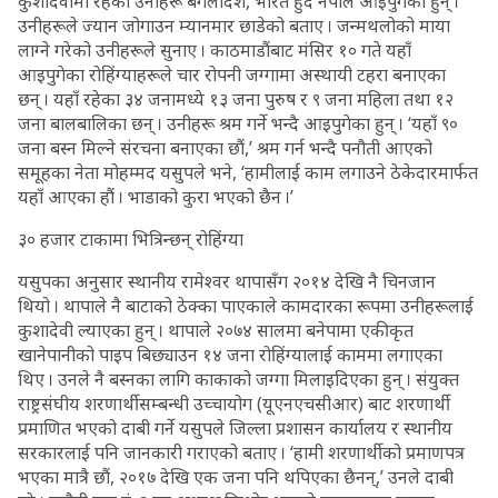
कुशादेवीमा रहेका उनीहरू बंगलादेश, भारत हुँदै नेपाल आइपुगेका हुन् ।
उनीहरूले ज्यान जोगाउन म्यानमार छाडेको बताए । जन्मथलोको माया
लाग्ने गरेको उनीहरूले सुनाए । काठमाडौंबाट मंसिर १० गते यहाँ
आइपुगेका रोहिंग्याहरूले चार रोपनी जग्गामा अस्थायी टहरा बनाएका
छन् । यहाँ रहेका ३४ जनामध्ये १३ जना पुरुष र ९ जना महिला तथा १२
जना बालबालिका छन् । उनीहरू श्रम गर्ने भन्दै आइपुगेका हुन् । ‘यहाँ ९०
जना बस्न मिल्ने संरचना बनाएका छौं,’ श्रम गर्न भन्दै पनौती आएको
समूहका नेता मोहम्मद यसुपले भने, ‘हामीलाई काम लगाउने ठेकेदारमार्फत
यहाँ आएका हौं । भाडाको कुरा भएको छैन ।’
३० हजार टाकामा भित्रिन्छन् रोहिंग्या
यसुपका अनुसार स्थानीय रामेश्वर थापासँग २०१४ देखि नै चिनजान
थियो । थापाले नै बाटाको ठेक्का पाएकाले कामदारका रूपमा उनीहरूलाई
कुशादेवी ल्याएका हुन् । थापाले २०७४ सालमा बनेपामा एकीकृत
खानेपानीको पाइप बिछ्याउन १४ जना रोहिंग्यालाई काममा लगाएका
थिए । उनले नै बस्नका लागि काकाको जग्गा मिलाइदिएका हुन् । संयुक्त
राष्ट्रसंघीय शरणार्थीसम्बन्धी उच्चायोग (यूएनएचसीआर) बाट शरणार्थी
प्रमाणित भएको दाबी गर्ने यसुपले जिल्ला प्रशासन कार्यालय र स्थानीय
सरकारलाई पनि जानकारी गराएको बताए । ‘हामी शरणार्थीको प्रमाणपत्र
भएका मात्रै छौं, २०१७ देखि एक जना पनि थपिएका छैनन्,’ उनले दाबी