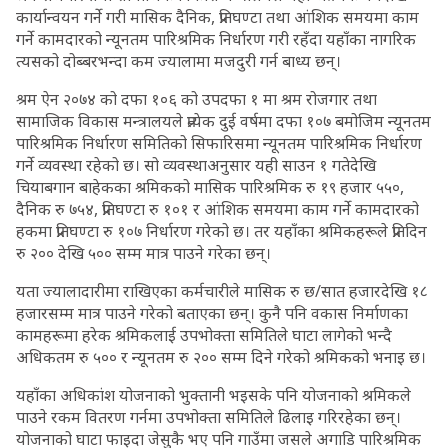
कार्यान्वयन गर्ने गरी मासिक दैनिक, प्रतिघण्टा तथा आंशिक समयमा काम
गर्ने कामदारको न्यूनतम पारिश्रमिक निर्धारण गरी रहँदा यहाँका नागरिक
त्यसको दोब्बरभन्दा कम ज्यालामा मजदुरी गर्न बाध्य छन्।
श्रम ऐन २०७४ को दफा १०६ को उपदफा १ मा श्रम रोजगार तथा
सामाजिक विकास मन्त्रालयले प्रत्येक दुई वर्षमा दफा १०७ बमोजिम न्यूनतम
पारिश्रमिक निर्धारण समितिको सिफारिसमा न्यूनतम पारिश्रमिक निर्धारण
गर्ने व्यवस्था रहेको छ। सो व्यवस्थाअनुसार यही साउन १ गतेदेखि
चियाबगान बाहेकका श्रमिकको मासिक पारिश्रमिक रु १९ हजार ५५०,
दैनिक रु ७५४, प्रतिघण्टा रु १०१ र आंशिक समयमा काम गर्ने कामदारको
हकमा प्रतिघण्टा रु १०७ निर्धारण गरेको छ। तर यहाँका श्रमिकहरूले प्रतिदिन
रु २०० देखि ५०० सम्म मात्र पाउने गरेका छन्।
यता ज्यालादारीमा राखिएका कर्मचारीले मासिक रु छ/सात हजारदेखि १८
हजारसम्म मात्र पाउने गरेको बताएका छन्। कुनै पनि वकास निर्माणका
कामहरूमा हरेक श्रमिकलाई उपभोक्ता समितिले घाटा लागेको भन्दै
अधिकतम रु ५०० र न्यूनतम रु २०० सम्म दिने गरेको श्रमिकको भनाइ छ।
यहाँका अधिकांश योजनाको भुक्तानी भइसके पनि योजनाको श्रमिकले
पाउने रकम वितरण गर्नमा उपभोक्ता समितिले ढिलाइ गरिरहेका छन्।
योजनाको घाटा फाइदा जेसुकै भए पनि गाउँमा जसले अगाडि पारिश्रमिक