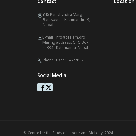
Contact
Location
345 Ramchandra Marg,
Battisputali, Kathmandu - 9,
Nepal
E-mail:
info@ceslam.org
,
Mailing address: GPO Box
25334, Kathmandu, Nepal
Phone:
+977-1-4572807
Social Media
© Centre for the Study of Labour and Mobility. 2024