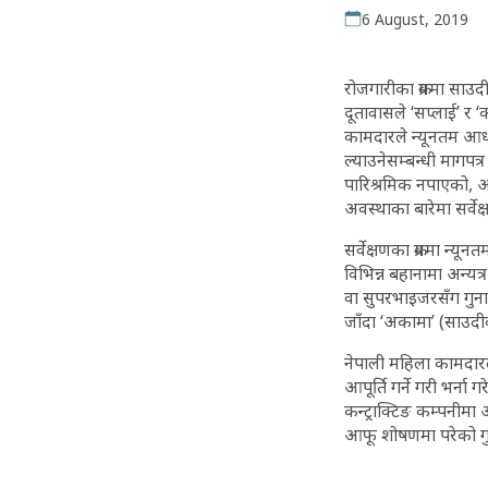
6 August, 2019
रोजगारीका क्रममा साउ
दूतावासले ‘सप्लाई’ र ‘
कामदारले न्यूनतम आध
ल्याउनेसम्बन्धी मागपत
पारिश्रमिक नपाएको, 
अवस्थाका बारेमा सर्वेक
सर्वेक्षणका क्रममा न
विभिन्न बहानामा अन्यत
वा सुपरभाइजरसँग गुनास
जाँदा ‘अकामा’ (साउद
नेपाली महिला कामदारल
आपूर्ति गर्ने गरी भर्न
कन्ट्राक्टिङ कम्पनीम
आफू शोषणमा परेको गुन