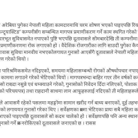
दी अरेबिया पुगेका नेपाली महिला कामदारमाथि चरम शोषण भएको पाइएपछि रिया
कन्ट्र्याक्टिङ’ कम्पनीसँग सम्बन्धित मागपत्र प्रमाणीकरण गर्ने काम स्थगित गरेक
ारभूत सुविधासमेत नपाएको पुष्टि भएपछि दूतावासले सोमबारदेखि ती कम्पनीम
्र प्रमाणीकरणमा रोक लगाएको हो । वैदेशिक रोजगारीका लागि साउदी पुगेका कैय
आवास सुविधा मानवीय नभएकोलगायत गुनासो आएसँगै दूतावासले नेपाली महि
्षण गरेको थियो ।
्यूनतम पारिश्रमिकसमेत नदिइएको, समयमा महिलासम्बन्धी रोगको औषधोपचार नपाए
्र काममा लगाउने गरेको भेटिएको थियो । मागपत्रभन्दा बाहिर गएर तीन वर्षको कर
ो राख्दा नसुन्ने एवं धम्क्याउने गरेको, गुनासोको निवेदन दिँदा नलिएको, पोशाक
ीको परिचयपत्र) तथा राहदानी साथमा लान आफूहरुलाई नदिएको ती महिलाहरूल
े आवासमै रहेको पसलमा महङ्गोमा सामान खरीद गर्न बाध्य बनाएको, दुई तहभन
ा गरेको लगाययत गुनासो गरेका थिए । सर्वेक्षणका क्रममा भेटिएका प्रायः सबै महिला
ा आएको पाइएपछि दूतावासले सो कदम चालेको हो । सर्वेक्षणपछि पनि अन्य स्थ
ासो गर्ने क्रम नरोकिएको दूतावासले जनाएको छ । रासस