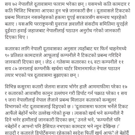
सय ७२ नेपालीले दूतावासमा फाराम भरेका छन् । यसमध्ये कति कामदार र
कति भिजिट भिसामा आएका हुन भन्ने जानकारी छैन । दूतावासले टिकटको
प्रबन्ध मिलाउन नसक्नेहरुको हकमा यूएई सरकारसँग समन्वय भइरहेको
बताए । यसअघि परराष्ट्रमन्त्री युवराज ज्ञवालीले संसदीय समितिमा यूएईले
दुईवटा हवाई जहाजबाट नेपालीलाई पठाउन अनुरोध गरेको जानकारी
दिएका थिए ।
कतारका लागि नेपाली दूतावासका अनुसार त्यहाँबाट घर फिर्न चाहनेमध्ये
९० प्रतिशत कामदारले आफूलाई कम्पनीले नै टिकटको प्रबन्ध गरिदिने
जानकारी दिएका छन् । जेठ ८ गतेसम्म कतारका १६ वटा कम्पनीले ११
सय ८७ जनालाई कम्पनीकै खर्चमा चार्टर विमानमार्फत नेपाल पठाउन
तयार भएको पत्र दूतावासमा बुझाएका छन् ।
विभिन्न कसुरमा कतारी जेलमा सजाय भोगेर हालै आममाफीमा परेका १७
र कतारको आवासीय कानुन उल्लंघन गरी डिर्पाट गर्न पक्राउ परेका १ सय
९ जना नेपालीलाई नेपाल लैजाने प्रबन्ध मिलाउन कतारको कन्सुलर
विभागको नोट दूतावासलाई दिइएको छ । ‘दूतावासमा फाराम भर्नेले टिकट
आफैंले बेहोर्ने भनेर उल्लेख गरेको हुन्छ । त्यसको खर्च भने कम्पनीले नै
दिने भनेर हामीलाई जानकारी दिएका छन्,’ उनले भने, ‘कम्पनीले पनि
नबेहोर्ने र आफ्नो पनि हैसियत नभएका कामदार भने न्युन देखिन्छ ।’
साउदी र कतारले डिपोर्टेसनमा रहेकाको स्वदेश फिर्ती खर्च आफंैले बेहोर्दै