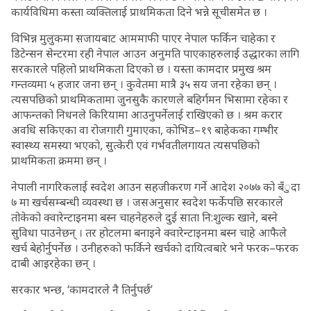
कार्यविधिमा कस्ता व्यक्तिलाई प्राथमिकता दिने भन्ने सूचीसमेत छ ।
विभिन्न मुलुकमा सजायबाट आममाफी पाएर नेपाल फर्किन चाहेका र
डिटेन्सन सेन्टरमा रही नेपाल आउन अनुमति पाएकाहरुलाई उद्धारका लागि
सरकारले पहिलो प्राथमिकता दिएको छ । यस्ता कामदार प्रमुख श्रम
गन्तव्यमा ५ हजार जना छन् । कुवेतमा मात्रै ३५ सय जना रहेका छन् ।
त्यसपछिको प्राथमिकतामा जुनसुकै कारणले बहिर्गमन भिसामा रहेका र
आफन्तको निधनले किरियामा आउनुपर्नेलाई राखिएको छ । श्रम करार
अवधि सकिएका वा रोजगारी गुमाएका, कोभिड–१९ बाहेकका गम्भीर
स्वास्थ्य समस्या भएको, सुत्केरी एवं गर्भवतीलगायत त्यसपछिको
प्राथमिकता क्रममा छन् ।
नेपाली नागरिकलाई स्वदेश आउन सहजीकरण गर्ने आदेश २०७७ को बँुदा
७ मा खर्चसम्बन्धी व्यवस्था छ । जसअनुसार स्वदेश फर्केपछि सरकारले
तोकेको क्वारेन्टाइनमा बस्न चाहनेहरुले दुई साता नि:शुल्क खाने, बस्ने
सुविधा पाउनेछन् । तर होटलमा बनाइने क्वारेन्टाइनमा बस्न चाहे आफैले
खर्च बेहोर्नुपर्नेछ । उनीहरुको फर्किने खर्चको दायित्वबारे भने फरक–फरक
दाबी आइरहेका छन् ।
सरकार भन्छ, ‘कामदारले नै तिर्नुपर्छ’