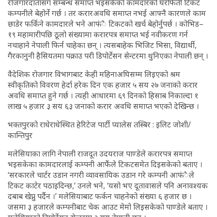
रोजगारदातासँग सम्बन्ध समाप्त भइसकेको कामदारको घरफिर्ती टिकट
कम्पनीले बेहोर्ने गर्छ । तर करारअवधि समाप्त नभई आफ्नै कारणले काम
छाडेर फर्किने कामदारले भने आफंै टिकटको खर्च बेहोर्नुपर्छ । कोभिड–
१९ महामारीपछि ठूलो संख्यामा करारपत्र समाप्त भई नवीकरण गर्न
नचाहाने नेपाली फिर्न चाहेका छन् । त्यसबाहेक भिजिट भिसा, विद्यार्थी,
गैरकानुनी हैसियतमा पक्राउ परी डिपोर्टेसन सेन्टरमा थुनिएका नेपाली छन् ।
वैदेशिक रोजगार विभागबाट केही महिनाअघिसम्म लिइएको श्रम
स्वीकृतिको विवरण हेर्दा हरेक दिन एक हजार ५ सय २७ जनाको करार
अवधि समाप्त हुने गर्छ । त्यही आधारमा ६९ दिनको हिसाब निकाल्दा १
लाख ५ हजार ३ सय ६३ जनाको करार अवधि समाप्त भएको देखिन्छ ।
भक्तपुरको राधेराधेस्थित हेरिटेज पार्टी प्यालेस तस्बिर : इलिट जोशी/
कान्तिपुर
मलेसियाका लागि नेपाली राजदूत उदयराज पाण्डेले करारपत्र समाप्त
भइसकेका कामदारलाई कम्पनी आफैंले टिकटसमेत दिइसकेको बताए ।
‘सरकारले चार्टर उडान नगरी व्यावसायिक उडान गरे कम्पनी आफंैले
टिकट काटेर पठाइदिन्छ,’ उनले भने, ‘यसो भए दूतावासले पनि अनावश्यक
दबाब खेप्नु पर्दैन ।’ मलेसियाबाट फर्कन चाहनेको संख्या ६ हजार छ ।
जसमा ३ हजारले कम्पनीबाट चेक आउट मेमो लिइसकेको पाण्डेले बताए ।