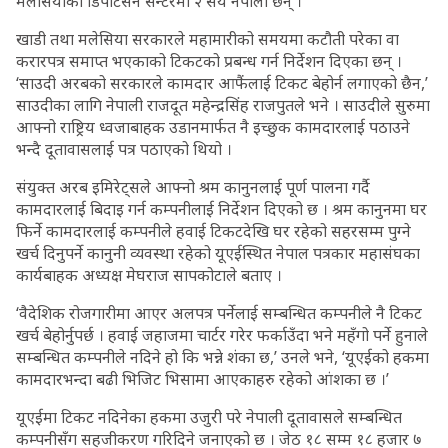
मलेसियाको डिपोर्टेसन सेन्टरमा २ सय नेपाली छन् ।
खाडी तथा मलेसिया सरकारले महामारीको समयमा कटौती परेका वा
करारपत्र समाप्त भएकाको टिकटको प्रबन्ध गर्न निर्देशन दिएका छन् ।
‘साउदी अरबको सरकारले कामदार आफैंलाई टिकट बेहोर्न लगाएको छैन,’
साउदीका लागि नेपाली राजदूत महेन्द्रसिंह राजपुतले भने । साउदीले सुरुमा
आफ्नो राष्ट्रिय ध्वजाबाहक उडानमार्फत नै इच्छुक कामदारलाई पठाउने
भन्दै दूतावासलाई पत्र पठाएको थियो ।
संयुक्त अरब इमिरेट्सले आफ्नो श्रम कानुनलाई पूर्ण पालना गर्दै
कामदारलाई बिदाइ गर्न कम्पनीलाई निर्देशन दिएको छ । श्रम कानुनमा घर
फिर्ने कामदारलाई कम्पनीले हवाई टिकटदेखि घर रहेको सहरसम्म पुग्ने
खर्च दिनुपर्ने कानुनी व्यवस्था रहेको यूएईस्थित नेपाल पत्रकार महासंघका
कार्यबाहक अध्यक्ष मेघराज सापकोटाले बताए ।
‘वैदेशिक रोजगारीमा आएर अलपत्र पर्नेलाई सम्बन्धित कम्पनीले नै टिकट
खर्च बेहोर्नुपर्छ । हवाई जहाजमा चार्टर गरेर फर्काउँदा भने महँगो पर्ने हुनाले
सम्बन्धित कम्पनीले नदिने हो कि भन्ने शंका छ,’ उनले भने, ‘यूएईको हकमा
कामदारभन्दा बढी भिजिट भिसामा आएकाहरु रहेको आंशका छ ।’
यूएईमा टिकट नदिनेका हकमा उजुरी परे नेपाली दूतावासले सम्बन्धित
कम्पनीसँग सहजीकरण गरिदिने जनाएको छ । जेठ १८ सम्म १८ हजार ७