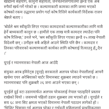
खाद्यान्य सहयोग, कानुनी सहायता, जनचेतनालगायतमा झन्डै एक अर्ब
रुपैयाँ खर्च गर्ने गरेको छ । कल्याणकारी कामका लागि जम्मा भएको
कोषको रकम उद्धारमा प्रयोग गर्दा कोष रित्तिने कार्यकारी निर्देशक राजन
श्रेष्ठले बताए ।
‘बोर्डले श्रम स्वीकृति लिएर गएका कामदारको कल्याणकारीका लागि मात्रै
हेर्ने बाध्यकारी कानुन छ । हामीले एक लाख मात्रै कामदार ल्याउँदा पनि
कोष रित्तिन्छ,’ उनले भने, ‘श्रम स्वीकृति लिएर गएका झन्डै १५ लाख नेपाली
विदेशमै छन् । उनीहरु सबै अहिले आउने स्थिति पनि छैन । कामदार र
तिनका परिवारको कल्याणकारी कार्यका लागि कोषलाई रित्याउनु हँुदैन
।’
यूएई र म्यानमारका नेपाली आज आउँदै
संयुक्त अरब इमिरेट्स (यूएई) सरकारले अलपत्र परेका नेपालीलाई आफ्नै
खर्चमा एयर अरेबियाको चार्टर विमानबाट शुक्रबार ल्याउने भएको छ ।
म्यानमारबाट पनि शुक्रबारै २६ जना आउने भएका छन् ।
यूएईले दुई वटा उडानमार्फत अलपत्र परेकालाई नेपाल पठाइदिने प्रस्ताव
राखेको थियो । जसमध्ये पहिलो उडान शुक्रबार तय भएको हो । यूएईले १
सय ६८ जना सिट क्षमता भएको विमानमा नेपाली पठाउन लागेको हो ।
‘भिजिट भिसामा गई अलपत्र परेका र गर्भवती महिलालाई प्राथमिकतामा