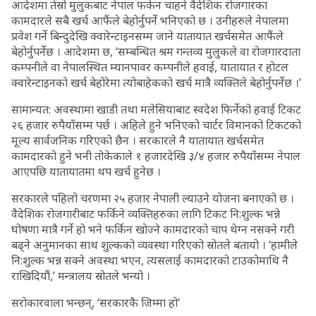
आदेशमा तेस्रो मुलुकबाट नेपाल फर्कन चाहने वैदेशिक रोजगारका
कामदारले सबै खर्च आफैंले बेहोर्नुपर्ने भनिएको छ । उनीहरुले नेपालमा
प्रवेश गर्ने बिन्दुदेखि क्वारेन्टाइनसम्म जाने यातायात खर्चसमेत आफैंले
बेहोर्नुपर्नेछ । आदेशमा छ, ‘सम्बन्धित श्रम गन्तव्य मुलुकले वा रोजगारदाता
कम्पनीले वा नेपालस्थित म्यानपावर कम्पनीले हवाई, यातायात र होटल
क्वारेन्टाइनको खर्च बेहोरेमा त्योबाहेकको खर्च मात्रै व्यक्तिले बेहोर्नुपर्नेछ ।’
सामान्यत: अवस्थामा खाडी तथा मलेसियाबाट स्वदेश फिर्नेको हवाई टिकट
२६ हजार रुपैयाँसम्म पर्छ । अहिले हुने भनिएको चार्टर विमानको टिकटको
मूल्य सार्वजनिक गरिएको छैन । सरकारले नै यातायात खर्चसमेत
कामदारको हुने भनी तोकेकाले १ हजारदेखि ३/४ हजार रुपैयाँसम्म नेपाल
आएपछि यातायातमा थप खर्च हुनेछ ।
सरकारले पहिलो चरणमा २५ हजार नेपाली ल्याउने योजना बनाएको छ ।
वैदेशिक रोजगारीबाट फर्किने व्यक्तिहरुका लागि टिकट नि:शुल्क भन्ने
घोषणा मात्रै गर्ने हो भने फर्किन खोज्ने कामदारको चाप थेग्न नसक्ने गरी
बढ्ने अनुमानका साथ शुल्कको व्यवस्था गरिएको स्रोतले बतायो । ‘हामीले
नि:शुल्क भन्न सक्ने अवस्था भएन, त्यसलाई कामदारको टाउकोमाथि नै
राखिदियौं,’ मन्त्रालय स्रोतले भन्यो ।
सरोकारवाला भन्छन्, ‘सरकारकै जिम्मा हो’