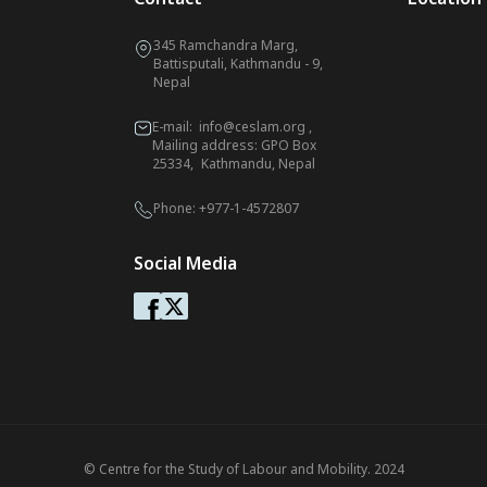
345 Ramchandra Marg,
Battisputali, Kathmandu - 9,
Nepal
E-mail:
info@ceslam.org
,
Mailing address: GPO Box
25334, Kathmandu, Nepal
Phone:
+977-1-4572807
Social Media
© Centre for the Study of Labour and Mobility. 2024