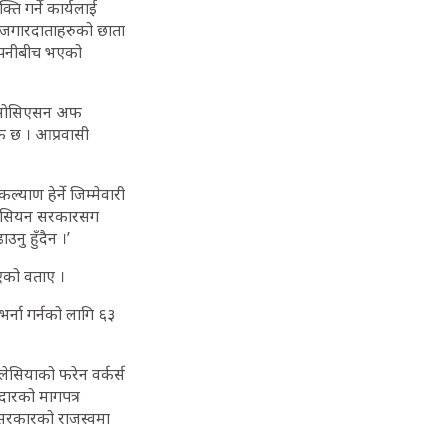
ि गर्ने कार्यलाई
 रोजगारदाताहरुको छाता
म्पनीबीच भएको
,’ एसोसिएसन अफ
यक छ । आप्रवासी
याण हेर्ने जिम्मेवारी
 मलेसियन सरकारसग
नु हुँदैन ।’
भएको वताए ।
्ना गर्नको लागि ६३
ेसियाको फरेन वर्कर्स
दारको मागपत्र
ल सरकारको राजस्वमा