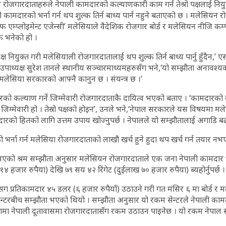
जगारदाताहरुले नेपाली कामदारको कल्याणकारी काम गर्न तेश्रो पक्षलाई नियुक्त
 कामदारको भर्ना गर्न थप शुल्क तिर्न बाध्य पार्न नहुने बताएको छ । मलेसियन
म्प्लोइमेन्ट एजेन्सी’ मलेसियाले वैदेशिक रोजगार बोर्ड र मलेसियन नीजि क
 भनेको हो ।
पक्ष नियुक्त गरी मलेसियाली रोजगारदातालाई थप शुल्क तिर्न बाध्य पार्नु हुँदैन
का उपाध्यक्ष सुरेश तानले स्थानीय सञ्चारमाध्यमहरुसँग भने,‘यो सम्झौता अनावश्
मलेसिया सरकारको आफ्नै कानुन छ । संयन्त्र छ ।’
ो कल्याण गर्ने जिम्मेवारी रोजगारदाताकै दायित्व भएको बताए । ‘कामदारको कल्
िम्मेवारी हो । तेस्रो पक्षको होइन’, उनले भने,‘नेपाल सरकारले यस विषयमा
ारको हितको लागि उत्तम उपाय खोज्नुपर्छ । नेपालले यो सम्झौतालाई अगाडि बढाउ
भर्ना गर्न मलेसिया रोजगारदाताको लाखौ खर्च हुने हुदा थप खर्च गर्न तयार न
एको श्रम सम्झौता अनुसार मलेसियन रोजगारदाताले एक जना नेपाली कामदार भर
४ हजार रुपैया) देखि ७९ सय ४२ रिंगेट (दुईलाख ७० हजार रुपैया) ब्यहोर्नुपर्छ ।
 प्रतिकामदार ४५ डलर (६ हजार रुपैयाँ) उठाउने गरी गत मंसिर ६ मा बोर्ड र मल
सेन्टरबीच सम्झौता भएको थियो । सम्झौता अनुसार यो रकम सेन्टरले नेपाली काम
क्रियामा नेपाली दूतावासमा रोजगारदातासँग रकम उठाउन पाइनेछ । यो रकम नेपा