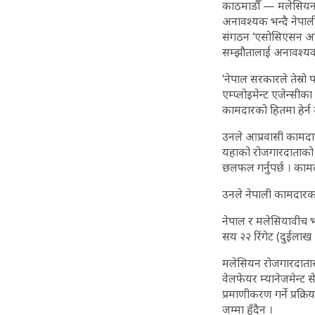
काठमाडौँ — मलेसियन रो
अनावश्यक भन्दै नेपाली
संगठन ‘एसोसिएसन अफ ए
सम्झौतालाई अनावश्यक
‘नेपाल सरकारले तेस्रो 
एम्प्लोइमेन्ट एजेन्सी
कामदारको हितमा हेर्न 
उनले आप्रवासी कामदारक
यहाको रोजगारदाताको ज
छलफल गर्नुपर्छ । कामद
उनले नेपाली कामदारको 
नेपाल र मलेसियावीच भ
सय २२ रिंगेट (दुईलाख १
मलेसियन रोजगारदातासग
वेलफेयर म्यानेजमेन्ट 
प्रमाणीकरण गर्ने प्र
जम्मा हुँदैन ।