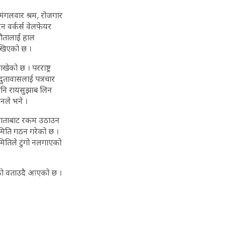
 मंगलवार श्रम, रोजगार
न वर्कर्स वेलफेयर
झौतालाई हाल
लेखिएको छ ।
ाखेको छ । परराष्ट्र
दुतावासलाई पत्रचार
 पनि रायसुझाब लिन
नले भने ।
दाताबाट रकम उठाउन
समिति गठन गरेको छ ।
ितिले टुंगो नलगाएको
ेको वताउदै आएको छ ।