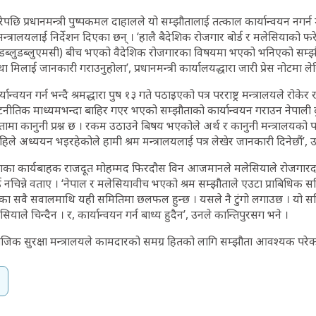
ेपछि प्रधानमन्त्री पुष्पकमल दाहालले यो सम्झौतालाई तत्काल कार्यान्वयन नगर्न
न्त्रालयलाई निर्देशन दिएका छन् । ‘हालै बैदेशिक रोजगार बोर्ड र मलेसियाको फरे
 (एफडब्लुडब्लुएमसी) बीच भएको वैदेशिक रोजगारका विषयमा भएको भनिएको सम्
वस्था मिलाई जानकारी गराउनुहोला’, प्रधानमन्त्री कार्यालयद्धारा जारी प्रेस नोटमा 
न्वयन गर्न भन्दै श्रमद्धारा पुष १३ गते पठाइएको पत्र परराष्ट्र मन्त्रालयले रोकेर र
कुटनीतिक माध्यमभन्दा बाहिर गएर भएको सम्झौताको कार्यान्वयन गराउन नेपाली 
झौतामा कानुनी प्रश्न छ । रकम उठाउने बिषय भएकोले अर्थ र कानुनी मन्त्रालयको
ले अध्ययन भइरहेकोले हामी श्रम मन्त्रालयलाई पत्र लेखेर जानकारी दिनेछौं’, उ
याका कार्यबाहक राजदूत मोहम्मद फिरदौस विन आजमानले मलेसियाले रोजगार
नचिन्ने वताए । ‘नेपाल र मलेसियावीच भएको श्रम सम्झौताले एउटा प्राबिधिक 
का सवै सवालमाथि यही समितिमा छलफल हुन्छ । यसले नै टुंगो लगाउछ । यो सम
याले चिन्दैन । र, कार्यान्वयन गर्न बाध्य हुदैन’, उनले कान्तिपुरसग भने ।
ाजिक सुरक्षा मन्त्रालयले कामदारको समग्र हितको लागि सम्झौता आवश्यक पर