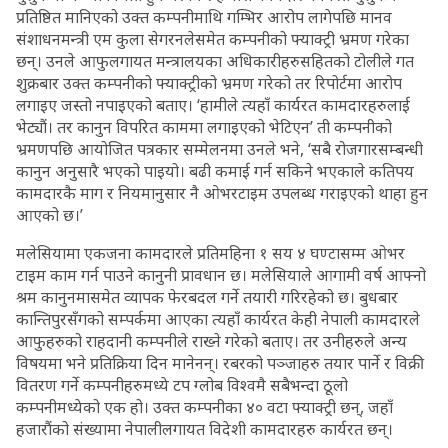
प्रतिष्ठित मानिएको उक्त कम्पनीमाथि गम्भिर आरोप लागेपछि मानव
संशाधनमन्त्री एम कुला सेगरनलेसमेत कम्पनीको फ्याक्ट्री भ्रमण गरेका
छन्। उनले आफुलगायत मन्त्रालयका अधिकारीहरुसहितको टोलीले गत
शुक्रबार उक्त कम्पनीको फ्याक्ट्रीको भ्रमण गरेको तर रिपोर्टमा आरोप
लगाइए जस्तो नपाइएको बताए। ‘हामीले त्यहाँ कार्यरत कामदारहरुलाई
भेट्यौं। तर कानुन विपरित काममा लगाइएको भेटिएन’ ती कम्पनीको
भ्रमणपछि आयोजित पत्रकार सम्मेलनमा उनले भने, ‘सबै रोजगारसम्बन्धी
कानुन अनुसारै भएको पाइयो। बढी कमाई गर्न सकिने भएकाले कतिपय
कामदारकै माग र नियमानुसार नै ओभरटाइम उपलब्ध गराइएको थाहा हुन
आएको छ।’
मलेसियामा एकजना कामदारले प्रतिमहिना १ सय ४ घण्टासम्म ओभर
टाइम काम गर्न पाउने कानुनी प्रावधान छ। मलेसियाले आगामी वर्ष आफ्नो
श्रम कानुनमासमेत व्यापक फेरबदल गर्ने तयारी गरिरहेको छ। बुधबार
कान्तिपुरसँगको सम्पर्कमा आएका त्यहाँ कार्यरत केही नेपाली कामदारले
आफुहरुको राहदानी कम्पनीले राख्ने गरेको बताए। तर उनीहरुले अन्य
विषयमा भने प्रतिक्रिया दिन मानेनन्। रबरको पञ्जाहरु तयार पार्ने र विक्री
वितरण गर्ने कम्पनीहरुमध्ये टप ग्लोब विश्वमै सबैभन्दा ठूलो
कम्पनीमध्येको एक हो। उक्त कम्पनीका ४० वटा फ्याक्ट्री छन्, जहाँ
हजारौंको संख्यामा नेपालीलगायत विदेशी कामदारहरु कार्यरत छन्।