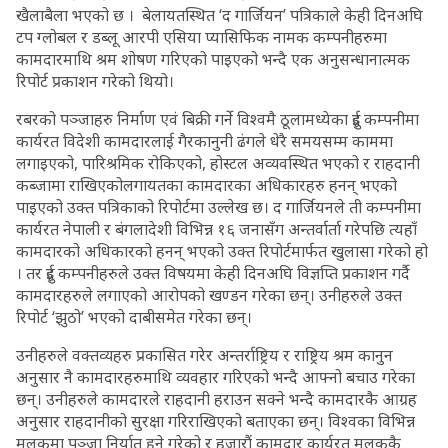
खैलाबैला भएको छ । बेलायतस्थित ‘द गार्जियन’ पत्रिकाले केही दिनअघि
टप ग्लोबल र डब्लू आरपी एसिया प्यासिफिक नामक कम्पनीहरुमा
कामदारमाथि श्रम शोषण गरिएको पाइएको भन्दै एक अनुसन्धानात्मक
रिपोर्ट प्रकाशन गरेको थियो।
रबरको पञ्जाहरु निर्माण एवं बिक्री गर्ने विश्वमै ठूलामध्येका दुई कम्पनीमा
कार्यरत विदेशी कामदारलाई गैरकानुनी ढंगले धेरै समयसम्म काममा
लगाइएको, पारिश्रमिक रोकिएको, होस्टल अव्यवस्थित भएको र राहदानी
कब्जामा राखिएकोलगायतका कामदारका अधिकारहरु हनन् भएको
पाइएको उक्त पत्रिकाको रिपोर्टमा उल्लेख छ। द गार्जियनले ती कम्पनीमा
कार्यरत नेपाली र बंगलादेशी विभिन्न १६ जनासँग अन्तर्वार्ता गरेपछि त्यहाँ
कामदारको अधिकारको हनन् भएको उक्त रिपोर्टमार्फत खुलासा गरेको हो
। तर दुई कम्पनीहरुले उक्त विषयमा केही दिनअघि विज्ञप्ति प्रकाशन गर्दै
कामदारहरुले लगाएको आरोपको खण्डन गरेका छन्। उनीहरुले उक्त
रिपोर्ट ‘झुठो’ भएको दाबीसमेत गरेका छन्।
उनीहरुले वक्तव्यहरु प्रकासित गरेर अन्तर्राष्ट्रिय र राष्ट्रिय श्रम कानुन
अनुसार नै कामदारहरुमाथि व्यवहार गरिएको भन्दै आफ्नो बचाउ गरेका
छन्। उनीहरुले कामदारले राहदानी हराउन सक्ने भन्दै कामदारकै आग्रह
अनुसार राहदानीको सुरक्षा गरिराखिएको बताएका छन्। विश्वका विभिन्न
मुलुकमा पञ्जा निर्यात हुने गरेको र हजारौं कामदार कार्यरत मुलुककै