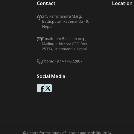
Contact
Location
345 Ramchandra Marg,
Battisputali, Kathmandu - 9,
Nepal
E-mail:
info@ceslam.org
,
Mailing address: GPO Box
25334, Kathmandu, Nepal
Phone:
+977-1-4572807
Social Media
© Centre for the Study of Labour and Mobility. 2024