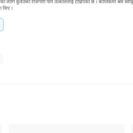
कका लागि कुवेतको रोजगारी पनि तत्काललाई टाढिएको छ । कात्तिकमा श्रम स्व
का थिए ।