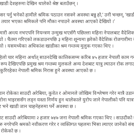
डी देशहरुमा देखिन थालेको श्रेष्ठ बताउँछन् ।
र पर्नु भनेको हामीले श्रमिक पठाउन नसक्ने अवस्था बन्नु हो,’ उनी भन्छन्, ‘खाडीमा
ान तयार भएका श्रमिकले पनि मौका नपाउने अवस्था आएको देखियो ।’
री अन्त्य नभएपनि नियन्त्रण उन्मुख भएसँगै पछिल्ला महिना नेपालबाट वैदेशि
थियो । चैतमा गरिएको लकडाउनपछि ३ महिना शून्यमा झरेको वैदेशिक रोजगारीमा ज
यो । यसमध्येका अधिकांश खाडीका श्रम गन्तव्य मुलुक गएका थिए ।
हिलो चार महिना अर्थात् साउनदेखि कात्तिकसम्म करिब ४५ हजार नेपाली काम गर्
ूप देखिएपछि प्रमुख श्रम गन्तब्य मुलकले अन्य देशबाट यात्रु ल्याउन रोक लगाउ
कुरिरहेका नेपाली श्रमिक निरास हुने अवस्था आएको छ ।
िय उडान रोकेका साउदी अरेबिया, कुवेत र ओमानले जोखिम विश्लेषण गरेर मात्रै उडानब
ोना भाइरससँग लड्न यस्ता निर्णय हुन थालेकाले युरोप जाने नेपालीको पनि यात्रा
ने खाडी जान चाहनेहरुमा पर्ने अवस्था छ ।
ालबाट साउदी अरेबियामा २ हजार ७४७ जना नेपाली श्रमिक गएका थिए । साउदीको 
रु नगरेपनि श्रमको नवीकरण गरेर र व्यक्तिगत पहलमा भिसा ल्याएर जानेको संख्या
ान रोकेको छ ।