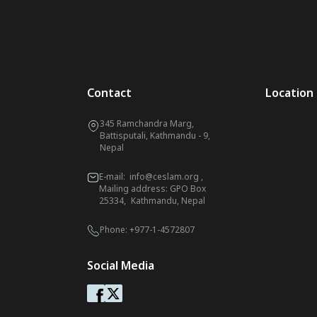
Contact
Location
345 Ramchandra Marg,
Battisputali, Kathmandu - 9,
Nepal
E-mail:
info@ceslam.org
,
Mailing address: GPO Box
25334, Kathmandu, Nepal
Phone:
+977-1-4572807
Social Media