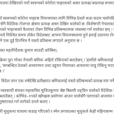
ायतमा देखिएको नयाँ स्वरूपको कोरोना भाइरसको असर प्रत्यक्ष/अप्रत्यक्ष रूपमा
ँ स्वरूपको कोरोना भाइरस नियन्त्रणका लागि विभिन्न देशले कडा कदम चालेपछ
नसँगै वैदेशिक रोजगार क्षेत्रमा प्रत्यक्ष असर देखिन थालेको छ ।विशेषगरी नेपालका 
को भाइरसको फैलावट रोक्न विभिन्न प्रतिबन्धात्मक व्यवस्था गर्न थालेका छन् ।
नले निश्चित समय तोकेर विदेशबाट आफ्ना विमानस्थलमा हुने हवाई उडानमा रो
एक दुई दिनभित्र नै यस्तो प्रतिबन्ध लगाउने अनुमान छ ।
का महानिर्देशक कुमार साउदी अरेबिया,
्रिया पूरा गरेका नेपाली श्रमिक अहिले रोकिएको बताउँछन् । ‘हामीले श्रमिकलाई श
ने, ‘सम्बन्धित देशको अध्यागमन तथा उड्डयन नियमका आधारमा यात्रु रोकिनु भएको
छ ।’
िदेश जान एक वर्षदेखि प्रतीक्षारत श्रमिकलाई यस्तो प्रतिबन्धको प्रत्यक्ष मार पर्
व्यवसायी संघका महासचिव सुजितकुमार श्रेष्ठ बिस्तारै तङ्ग्रिन थालेको वैदेशिक
बताउँछन् । कोभिड–१९को खोपहरू प्रयोगमा आउन थालेसँगै पलाएको आशामा न
ुषारापात गर्न लागेको उनले बताए ।
ी मुलुकमा यात्रामा कडाइ गरिएको र स्पेन लगायतका मुलुकले केही महिनासम्