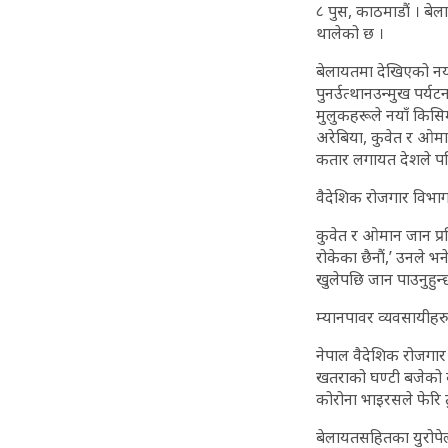
८ पुस, काठमाडौं । बेल
थालेको छ ।
बेलायतमा देखिएको नया
पुनर्उत्थानउन्मुख पर्यट
मुलुकहरूले नयाँ किसिम
अरेबिया, कुवेत र ओमा
कतार लगायत देशले पनि 
वैदेशिक रोजगार विभाग
कुवेत र ओमान जान प्रक
रोकेका छैनौं,’ उनले भ
खुलेपछि जान पाउनुहुन्
म्यानपावर व्यवसायीहरु व
नेपाल वैदेशिक रोजगार 
खतराको घण्टी बजेको 
कोरोना भाइरसले फेरि त
बेलायतसहितका युरोपेल