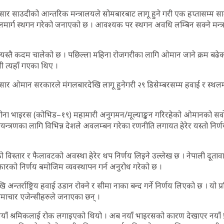
ार साउदीको आन्तरिक मन्त्रालयले सोमबारबाट लागू हुने गरी एक हप्तासम्म साउदी प
र स्थलमार्ग स्थगन गरेको जनाएको छ । आवश्यक पर स्थगन अवधि लम्बिन सक्ने मन्
यस्तै कदम चालेको छ । पछिल्ला महिना रोजगरीका लागि ओमान जाने क्रम बढेक
ी त्यहाँ गएका थिए ।
सार ओमान सरकारले मंगलबारदेखि लागू हुनेगरी २९ डिसेम्बरसम्म हवाई र स्थल
ोना भाइरस (कोभिड–१९) महामारी अनुगमन/मूल्याङ्कन गरिरहेको ओमानको सर्वो
ियन्त्रणका लागि विभिन्न देशले अवलम्बन गरेका रणनीति लगायत हेरेर यस्तो न
।
स्तार र फैलावटको अवस्था हेरेर थप निर्णय लिइने उल्लेख छ । नेपाली दूतावास
रको निर्णय बमोजिम व्यवस्थापन गर्न अनुरोध गरेको छ ।
 अन्तर्राष्ट्रिय हवाई उडान रोक्ने र सीमा नाका बन्द गर्ने निर्णय लिएको छ । यो 
माचार एजेन्सीहरुले जनाएका छन् ।
 नयाँ श्रमिकलाई रोक लगाइएको थियो । अब नयाँ भाइरसको कारण देखाएर नयाँ प्