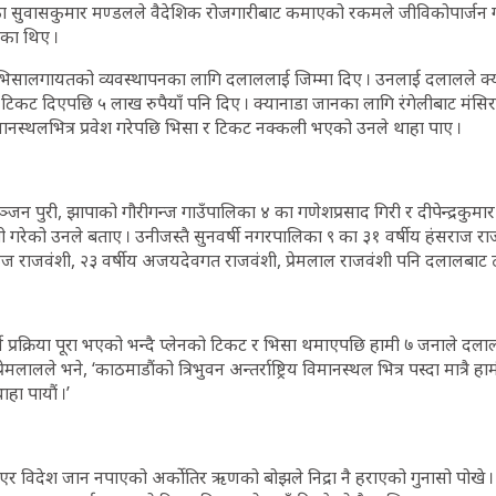
ा सुवासकुमार मण्डलले वैदेशिक रोजगारीबाट कमाएको रकमले जीविकोपार्जन गर
ेका थिए ।
भिसालगायतको व्यवस्थापनका लागि दलाललाई जिम्मा दिए । उनलाई दलालले क्
कट दिएपछि ५ लाख रुपैयाँ पनि दिए । क्यानाडा जानका लागि रंगेलीबाट मंसिर 
िय विमानस्थलभित्र प्रवेश गरेपछि भिसा र टिकट नक्कली भएको उनले थाहा पाए ।
ञ्जन पुरी, झापाको गौरीगन्ज गाउँपालिका ४ का गणेशप्रसाद गिरी र दीपेन्द्रकुम
गरेको उनले बताए । उनीजस्तै सुनवर्षी नगरपालिका ९ का ३१ वर्षीय हंसराज र
ंकज राजवंशी, २३ वर्षीय अजयदेवगत राजवंशी, प्रेमलाल राजवंशी पनि दलालबाट 
र्ण प्रक्रिया पूरा भएको भन्दै प्लेनको टिकट र भिसा थमाएपछि हामी ७ जनाले 
प्रेमलालले भने, ‘काठमाडौंको त्रिभुवन अन्तर्राष्ट्रिय विमानस्थल भित्र पस्दा मात्र
ा पायौं ।’
र विदेश जान नपाएको अर्कोतिर ऋणको बोझले निद्रा नै हराएको गुनासो पोखे । ग