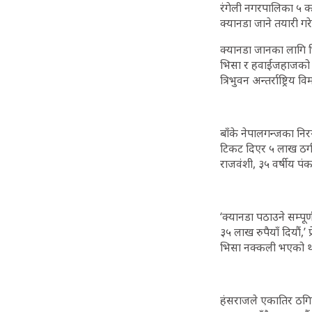
रंगेली नगरपालिका ५ क
क्यानडा जाने तयारी गर
क्यानडा जानका लागि 
भिसा र हवाईजहाजको टि
त्रिभुवन अन्तर्राष्ट्र
बाँके नेपालगन्जका निर
टिकट दिएर ५ लाख ठगी 
राजवंशी, ३५ वर्षीय प
‘क्यानडा पठाउने सम्पू
३५ लाख रुपैयाँ दियौं,’ 
भिसा नक्कली भएको थाह
हंसराजले एकातिर ठगिए