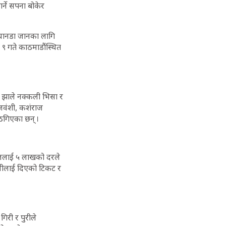
्ने सपना बोकेर
यानडा जानका लागि
९ गते काठमाडौंस्थित
ार झाले नक्कली भिसा र
ाजवंशी, कशंराज
ठगिएका छन् ।
दलाललाई ५ लाखको दरले
ै हामीलाई दिएको टिकट र
िरी र पुरीले