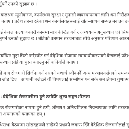
नुपर्ने उनको सुझाव छ ।
ालश्रम न्यूनीकरण, कार्यस्थल सुरक्षा र गुनासो व्यवस्थापनका लागि श्रम निरीक्
ँले बताए । प्रदेश तहमा रहेका श्रम कार्यालयहरूलाई स्रोत–साधन सम्पन्न बनाउन 
ाई केवल कल्याणकारी काममा मात्र केन्द्रित गर्न र अध्ययन–अनुसन्धान एवं सिपका
जानुपर्ने उनको सुझाव छ । बोर्डको वर्तमान संरचनाबाट सोचे अनुसार परिणाम आ
न्धित मुद्दा छिटो फर्र्स्योट गर्न वैदेशिक रोजगार न्यायाधीकरणको बेन्चलाई प्रदेश
सन्धान प्रक्रिया चुस्त बनाउनुपर्ने बानियाँले बताए ।
लयले मात्र रोजगारी सिर्जना गर्न नसक्ने यथार्थ स्वीकार्दै अन्य मन्त्रालयसँगको
्नेमा जोड दिए । आगामी बजेटले यी विषयलाई सम्बोधन गर्न सके श्रम क्षेत्रमा गुणा
: वैदेशिक रोजगारीमा हुने ठगीप्रति शून्य सहनशीलता
देशिक रोजगारीका नाममा हुने ठगी, शोषण र अनियमितता नियन्त्रणका लागि सरकारल
ति अपनाएको बताएका छन् ।
धिसभा बैठकमा सांसदहरूले राखेको प्रश्नको जवाफ दिँदै वैदेशिक रोजगारीलाई सुर