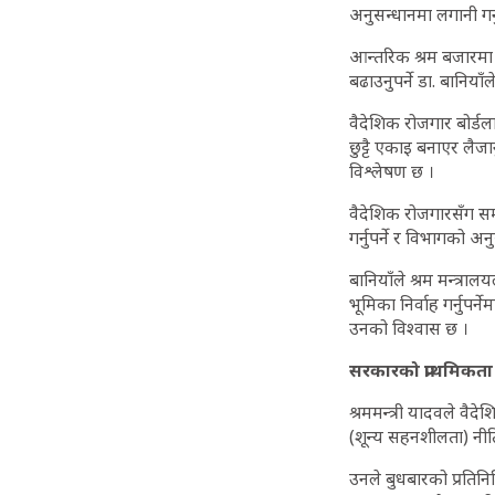
अनुसन्धानमा लगानी गर्
आन्तरिक श्रम बजारमा ब
बढाउनुपर्ने डा. बानिया
वैदेशिक रोजगार बोर्डल
छुट्टै एकाइ बनाएर लै
विश्लेषण छ ।
वैदेशिक रोजगारसँग सम्ब
गर्नुपर्ने र विभागको अनु
बानियाँले श्रम मन्त्रा
भूमिका निर्वाह गर्नुपर
उनको विश्वास छ ।
सरकारको प्राथमिकता 
श्रममन्त्री यादवले वै
(शून्य सहनशीलता) नी
उनले बुधबारको प्रतिनि