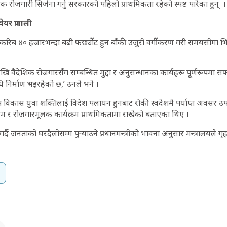
 रोजगारी सिर्जना गर्नु सरकारको पहिलो प्राथमिकता रहेको स्पष्ट पारेका हुन् ।
ेयर प्रणाली
 करिब ४० हजारभन्दा बढी फर्छ्योट हुन बाँकी उजुरी वर्गीकरण गरी समयसीमा भित्र
 वैदेशिक रोजगारसँग सम्बन्धित मुद्दा र अनुसन्धानका कार्यहरू पूर्णरूपमा सफ्
धि निर्माण भइरहेको छ,’ उनले भने ।
िप विकास युवा शक्तिलाई विदेश पलायन हुनबाट रोकी स्वदेशमै पर्याप्त अवसर उ
ालिम र रोजगारमूलक कार्यक्रम प्राथमिकतामा राखेको बताएका थिए ।
गर्दै जनताको घरदैलोसम्म पुर्‍याउने प्रधानमन्त्रीको भावना अनुसार मन्त्रालयले ग