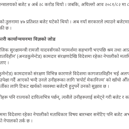
म मन्त्रालयको बजेट ४ अर्ब २८ करोड थियो । जबकि, अघिल्लो आव २०८१/८२ मा 
ो तुलनामा ४७ प्रतिशत बजेट घटेको थियो । अब नयाँ सरकारले ल्याउने बजेटमा यो
बाँकी छ ।
कारी कार्यान्वयनमा विज्ञको जोड
जिक सुरक्षामन्त्री रामजी यादवसँगको परामर्शमा सहभागी भएपछि श्रम तथा आप्रव
ातविहीन’ (अनडकुमेन्टेड) कामदार संरक्षणदेखि विदेशमा रहेका नेपालीको मत
बताए ।
ेन्टेड) कामदारको संरक्षण विभिन्न कारणले विदेशमा कागजातविहीन भई अलपत्
क्षा गर्दै आएको भन्दै उनले उनीहरूका लागि ‘सपोर्ट मेकानिज्म’ को खाँचो औँ
र्तीका लागि टिकट खर्चको व्यवस्था बजेटमै हुनुपर्ने उनको सुझाव छ ।
हरू पनि राज्यको दायित्वभित्र पर्छन्, त्यसैले उनीहरूलाई समेट्ने गरी बजेट र 
्यक्रममा विदेशमा रहेका नेपालीको मताधिकार विषय बारम्बार समेटिए पनि बजेट
ो नेपालको तर्क छ ।