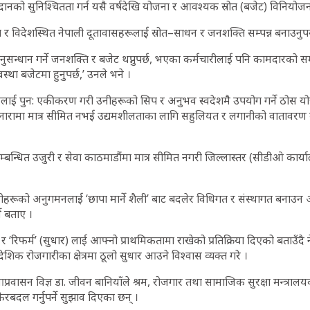
नको सुनिश्चितता गर्न यसै वर्षदेखि योजना र आवश्यक स्रोत (बजेट) विनियोज
 र विदेशस्थित नेपाली दूतावासहरूलाई स्रोत–साधन र जनशक्ति सम्पन्न बनाउनुप
ुसन्धान गर्ने जनशक्ति र बजेट थप्नुपर्छ, भएका कर्मचारीलाई पनि कामदारको सम
यवस्था बजेटमा हुनुपर्छ,’ उनले भने ।
रलाई पुन: एकीकरण गरी उनीहरूको सिप र अनुभव स्वदेशमै उपयोग गर्ने ठोस यो
नारामा मात्र सीमित नभई उद्यमशीलताका लागि सहुलियत र लगानीको वातावरण ब
बन्धित उजुरी र सेवा काठमाडौंमा मात्र सीमित नगरी जिल्लास्तर (सीडीओ कार्यालय)
नीहरूको अनुगमनलाई ‘छापा मार्ने शैली’ बाट बदलेर विधिगत र संस्थागत बनाउन
ने बताए ।
’ र ‘रिफर्म’ (सुधार) लाई आफ्नो प्राथमिकतामा राखेको प्रतिक्रिया दिएको बताउँदै
शिक रोजगारीका क्षेत्रमा ठूलो सुधार आउने विश्वास व्यक्त गरे ।
 आप्रवासन विज्ञ डा. जीवन बानियाँले श्रम, रोजगार तथा सामाजिक सुरक्षा मन्त्राल
ेरबदल गर्नुपर्ने सुझाव दिएका छन् ।