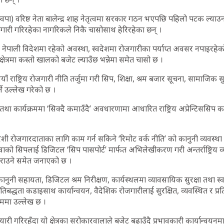
र्टी (रास्वपा) वरिष्ठ नेता बालेन्द्र शाह नेतृत्वमा सरकार गठन भएपछि पहिलो पटक ल
जगारी गरिरहेका नागरिकले निकै चासोसाथ हेरिरहेका छन् ।
ी नेपाली विदेशमा रहेको अवस्था, स्वदेशमा रोजगारीका पर्याप्त अवसर नपाइरह
क्षेत्रमा कस्तो खालको बजेट ल्याउँछ भन्नेमा समेत चासो छ ।
याँ राष्ट्रिय रोजगारी नीति तर्जुमा गरी सिप, शिक्षा, श्रम बजार सूचना, सामाजिक सु
ने उल्लेख गरेको छ ।
 कार्यक्रममा ‘सिक्दै कमाउँदै’ अवधारणामा आधारित राष्ट्रिय अप्रेन्टिससिप कार
िदेशी रोजगारदाताका लागि काम गर्न सकिने ‘रिमोट वर्क नीति’ को कानुनी व्यवस्था ग
वाको सिपलाई डिजिटल ‘सिप पासपोर्ट’ मार्फत अभिलेखीकरण गरी अन्तर्राष्ट्रिय 
राउने समेत जनाएको छ ।
कानुनी सहायता, डिजिटल श्रम निरीक्षण, कार्यस्थलमा व्यावसायिक सुरक्षा तथा स्वास्
्रतिबद्धता कडाइसाथ कार्यान्वयन, वैदेशिक रोजगारीलाई सुरक्षित, व्यवस्थित र प्
रममा उल्लेख छ ।
तयारी गरिरहँदा यो क्षेत्रका सरोकारवालाले बजेट बढाउँदै प्रभावकारी कार्यान्वय