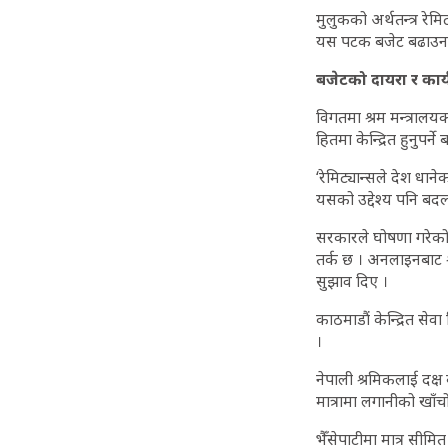
मुलुकको अर्थतन्त्र रे
यस पटक बजेट बढाउन र उ
बजेटको दायरा र कार्
विगतमा श्रम मन्त्रालयक
हितमा केन्द्रित हुनुपर्ने
‘रेमिट्यान्सले देश धा
यसको उद्देश्य पनि बदल्न
सरकारले घोषणा गरेको 
तर्क छ । अनलाइनबाट श्
सुझाव दिए ।
काठमाडौं केन्द्रित सेवा
।
नेपाली श्रमिकलाई दक्ष
मात्रामा लगानीको खाँ
भैँसेपाटीमा मात्र सीमित