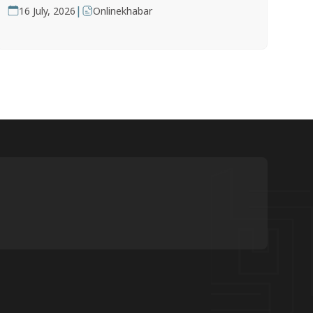
|
16 July, 2026
Onlinekhabar