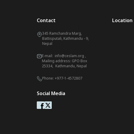
Contact
Location
345 Ramchandra Marg,
Battisputali, Kathmandu - 9,
Nepal
E-mail:
info@ceslam.org
,
Mailing address: GPO Box
25334, Kathmandu, Nepal
Phone:
+977-1-4572807
Social Media