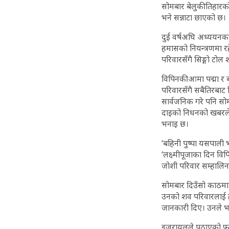
सोमबार बेलुकी तिहारक
भने सन्नाटा छाएको छ।
दुई वर्षअघि अध्ययनक
हमासको नियन्त्रणमा 
परिवारसँगै सिङ्गो टो
विपिनकी आमा पद्मा र 
परिवारसँगै सबैतिरबाट
सार्वजनिक गरे पनि सो
दाइको निधनको खबरले
भनाइ छ।
‘बहिनी पुष्पा यसपाली
‘लक्ष्मीपूजाका दिन वि
जोशी परिवार सम्हालिन
सोमबार दिउँसो काठमाडौ
उनको शव परिवारलाई हस
जानकारी दिए। उनले भन
इजरायलले पठाएको फरेन