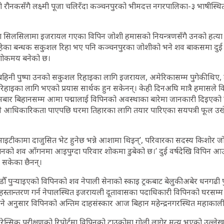
ो रौनकसँगै लक्ष्मी पूजा चलिरँदा कञ्चनपुरको भीमदत्त नगरपालिका-३ भाषीस्थि
ा सिलसिलामा इजरायल गएका विपिन जोशी हमासको नियन्त्रणसँगै उनको हत्या
रहेका बन्धक सकुशल रिहा भए पनि कञ्चनपुरका जोशीको भने शव बाकसमा दुई 
ल शोकमय बनेको छ।
बहिनी पुष्पा उनको सकुशल रिहाइका लागि इजरायल, अमेरिकासम्म पुगेकी थिए,
 रिहाइका लागि भएको प्रयास सार्थक हुन सकेनन्। केही दिनअघि मात्रै हमासले
मबार बिहानसम्म आमा पद्मालाई विपिनको अवस्थाका बारेमा जानकारी दिइएको थ
 आधिकारिकता पाएपछि घरमा तिहारका लागि तयार पारिएका सयपत्री फूल उख
 भाइटीकामा दाजुसित भेट हुनेछ भन्ने आशामा थिइन्’, परिवारका सदस्य किशोर जो
पिनको शव आँगनमा आइपुग्दा परिवार शोकमा डुबेको छ।’ दुई वर्षदेखि विपिन आउने
 सकेका छैनन्।
ँ पुर्‍याइएको विपिनको शव नेपाली सेनाको स्काइ ट्रकबाट बेलुकी अबेर धनगढी प
्तान्तरण गर्न नेपालस्थित इजरायली दूतावासका पदाधिकारी विपिनको घरसम्म 
े अनुसार विपिनको अन्तिम दाहसंस्कार आज बिहान महेन्द्रनगरस्थित महाकाली
्सिक परीक्षणको रिपोर्टमा विपिनको टाउकोमा गोली लागेर मृत्यु भएको उल्ले