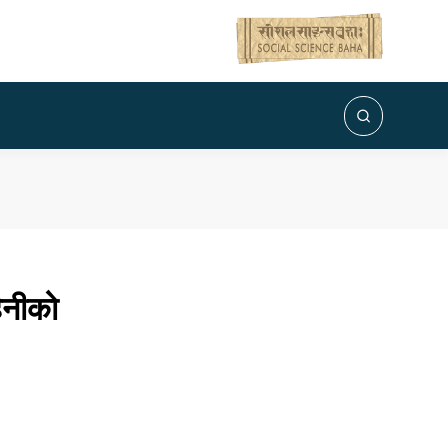
िनीको