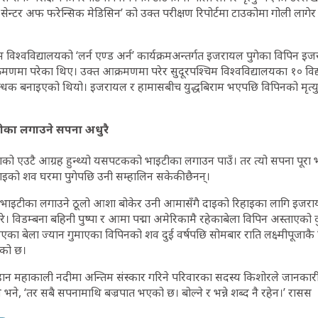
न्टर अफ फरेन्सिक मेडिसिन’ को उक्त परीक्षण रिपोर्टमा टाउकोमा गोली लागेर 
िम विश्वविद्यालयको ‘लर्न एण्ड अर्न’ कार्यक्रमअन्तर्गत इजरायल पुगेका विपिन 
णमा परेका थिए। उक्त आक्रमणमा परेर सुदूरपश्चिम विश्वविद्यालयका १० विद्या
न्धक बनाइएको थियो। इजरायल र हामासबीच युद्धबिराम भएपछि विपिनको मृत्यु
टीका लगाउने सपना अधुरै
ष्पाको एउटै आग्रह हुन्थ्यो यसपटकको भाइटीका लगाउन पाउँ। तर त्यो सपना पूरा 
दाइको शव घरमा पुगेपछि उनी सम्हालिन सकेकी छैनन्।
ाइटीका लगाउने ठूलो आशा बोकेर उनी आमासँगै दाइको रिहाइका लागि इजरायल
रे। विडम्बना बहिनी पुष्पा र आमा पद्मा अमेरिकामै रहेकाबेला विपिन अस्ताएको दु
इएका बेला ज्यान गुमाएका विपिनको शव दुई वर्षपछि सोमबार राति लक्ष्मीपूजा
ाएको छ।
 महाकाली नदीमा अन्तिम संस्कार गरिने परिवारका सदस्य किशोरले जानकारी 
भने, ‘तर सबै सपनामाथि बज्रपात भएको छ। बोल्ने र भन्ने शब्द नै रहेन।’ रासस