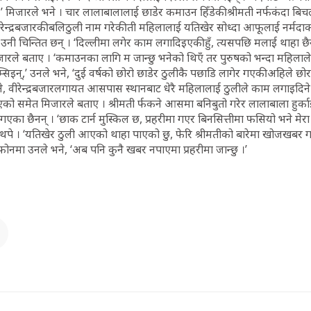
मिजारले भने । चार लालाबालालाई छाडेर कमाउन हिँडेकी श्रीमती नर्फकंदा बिच
ेन्द्रबजारकी बलिठुली नाम गरेकी ती महिलालाई यतिखेर सोध्दा आफूलाई नर्मदा
उनी चिन्तित छन् । ‘दिल्लीमा लगेर काम लगादिइएकी हुँ, त्यसपछि मलाई थाहा छै
मिजारले बताए । ‘कमाउनका लागि म जान्छु भनेको थिएँ तर पुरुषको भन्दा महिला
म्सिइन्,’ उनले भने, ‘दुई वर्षको छोरो छाडेर ठुलीकै पछाडि लागेर गएकी अहिले छ
ने, वीरेन्द्रबजारलगायत आसपास स्थानबाट धेरै महिलालाई ठुलीले काम लगाइदिने भ
को समेत मिजारले बताए । श्रीमती र्फकने आसमा बनिबुतो गरेर लालाबाला हुर्क
 गएका छैनन् । ‘छाक टार्न मुस्किल छ, प्रहरीमा गएर बिनसित्तीमा फसियो भने मेर
ले थपे । ‘यतिखेर ठुली आएको थाहा पाएको छु, फेरि श्रीमतीको बारेमा खोजखबर ग
फोनमा उनले भने, ‘अब पनि कुनै खबर नपाएमा प्रहरीमा जान्छु ।’