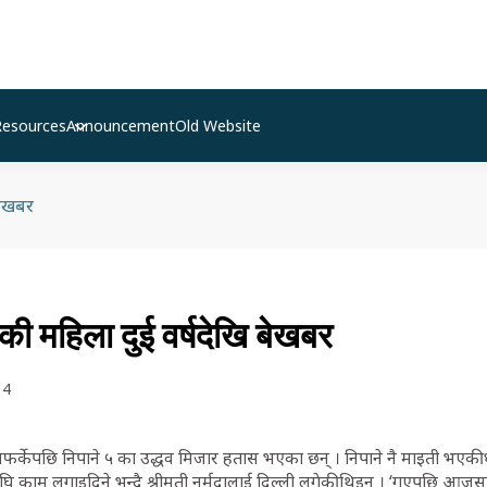
Resources
Announcement
Old Website
बेखबर
की महिला दुई वर्षदेखि बेखबर
14
र्केपछि निपाने ५ का उद्धव मिजार हतास भएका छन् । निपाने नै माइती भएकी धन
घि काम लगाइदिने भन्दै श्रीमती नर्मदालाई दिल्ली लगेकी थिइन् । ‘गएपछि आजस