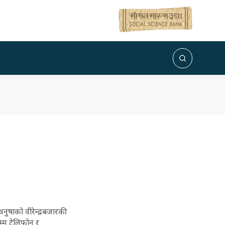
ुषाको वीरेन्द्रबजारकी
म्म टेलिफोन र