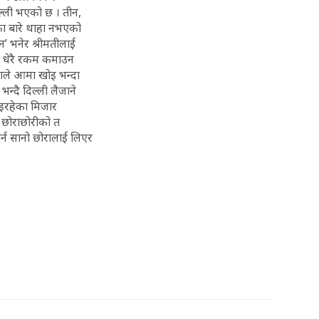
ल्ली भएको छ । तीन,
का बारे थाहा नभएको
न’ भनेर श्रीमतीलाई
ले धेरै रकम कमाउन
ोराले आमा खोइ भन्दा
न्दै दिल्ली लैजाने
ाइरहेका मिजार
ा छोराछोरीको त
र्न सानो छोरालाई लिएर