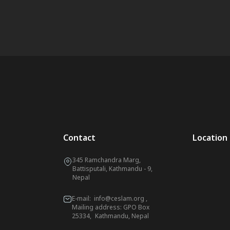
Contact
Location
345 Ramchandra Marg,
Battisputali, Kathmandu - 9,
Nepal
E-mail:
info@ceslam.org
,
Mailing address: GPO Box
25334, Kathmandu, Nepal