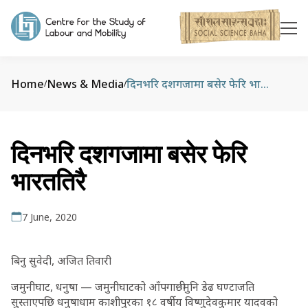
Home
News & Media
दिनभरि दशगजामा बसेर फेरि भारततिरै
/
/
दिनभरि दशगजामा बसेर फेरि
भारततिरै
7 June, 2020
बिनु सुवेदी, अजित तिवारी
जमुनीघाट, धनुषा — जमुनीघाटको आँपगाछीमुनि डेढ घण्टाजति
सुस्ताएपछि धनुषाधाम काशीपुरका १८ वर्षीय विष्णुदेवकुमार यादवको