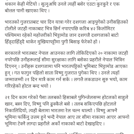
थकान केही मेटियो । सुत्नुअघि उनले त्यहीं बसेर एउटा कुरकुरे र एक
बोत्तल पानी खाएका थिए ।
भारतको गुजरातबाट चार दिन यात्रा गरेर दशगजा आइपुगेको उनीसहितको
टोलीले जटही नाकाबाट भित्र छिर्न नपाएपछि करिब ४२ किलोमिटर
पश्चिममा रहेको महोत्तरीको भिट्टामोड जान दशगजै दशगजाको बाटो
हिँड्दाहिँड्दै थाकेर मुखियापट्टीमा पुगी बिसाइ फेरेको हो ।
सरकारले भारतबाट नेपाल आउनका लागि तोकिदिएको २० नाकामा जटही
नपरेपछि उनीहरूलाई सीमा सुरक्षाका लागि बसेका प्रहरीले नेपाल भित्रिन
दिएनन् । उनीहरू दशगजामा पनि भारतपट्टिको भूमिबाट भिट्टामोड आएका
हुन् । गत फागुन पहिलो साता विष्णु गुजरात पुगेका थिए । उनले त्यहाँ
जम्माजम्मी २१ दिन मात्रै काम गर्न सके । लगत्तै लकडाउन सुरु भयो, काम
गरिरहेको होटल बन्द भयो ।
२१ दिन काम गरेको पैसा तलबको हिसाबले पुगिन्जेलसम्म होटलको साहुले
खान, बस्न दिए, विष्णु पनि ढुक्कैले बसे । तलब सकिएपछि होटलले
निकालिदियो, त्यही बेलामा भारतमा रेल चल्न थाल्यो । विष्णु आफ्नै
भूमिमा फर्किनु उत्तम हुने भन्दै नेपाल आए तर सीमा नाकामा आएर आफ्नो
भूमिमा टेक्नै लाग्दा प्रहरीले अर्काे नाकाको बाटो देखाइदिए ।