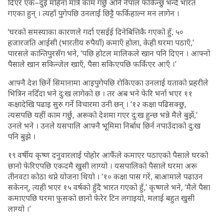
दिएर एक–दुई महिना मात्रै काम गर्छु अनि नेपाल फर्किन्छु भन्दै भारत
गएका हुन् । त्यहाँ पुगेपछि उनलाई छिट्टै फर्किहाल्न मन लागेन ।
‘घरको समस्याका कारणले गर्दा एसईई दिनेबित्तिकै गएको हुँ, ५०
हजारजति आईसी (भारतीय रुपैयाँ) कमाएँ होला, केही घरमा पठाएँ,’
पारसले कान्तिपुरसँग भने, ‘पछि होटल मालिकले खान पनि दिएन । आफ्नो
पैसाले खान सकिन्जेल खाएँ, पैसा सकिएपछि फर्किएर आएँ ।’
आफ्नै देश छिर्ने सिमानामा आइपुगेपछि रोकिएका उनलाई यताको प्रहरीले
भित्रिन नदिँदा भने दु:ख लागेको छ । तर अब भने फेरि भर्ना भएर ११
कक्षादेखि पढाइ सुरु गर्ने विचारमा उनी छन् । ‘१२ कक्षा पढिसक्छु,
त्यसपछि यहीं काम गर्छु, अरूको देशमा गएर दु:ख हुन्छ भन्ने मैले बुझें,’
उनले भने । उनले यसपालि आफ्नै भूमिमा निर्बाध छिर्न नपाउँदाको दु:ख
पनि बुझे ।
१९ वर्षीय कृष्ण दनुवारलाई पोहोर आफैंले कमाएर पठाएको पैसाले घरको
छानो फेरिएपछि एकदमै खुसी लाग्यो । यसपालिको पैसाले घरमा अरू
तीनवटा कोठा थप्ने योजना थियो । ‘१० कक्षा पास गरें, बाआमाले पढाउन
सकेनन्, त्यही भएर १५ वर्षको हुँदै भारत गएको हुँ,’ कृष्णले भने, ‘मैले पैसा
कमाएपछि घरमा फुसको छानो फेरेर टिन लगाइयो, मलाई बहुत खुसी
लाग्यो ।’