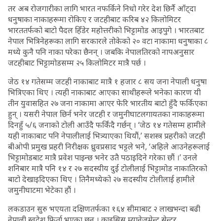
तर अब रोजगारीका लागि भारत नफर्किने निधो गरेर देश छिर्नै आँट्दा
धनुषाका नाकाहरूमा रोकिए र जटहीबाट करिब ४२ किलोमिटर
भारततर्फको बाटो पैदल हिँडेर महोत्तरीको भिट्टामोड आइपुगे । भारतबाट
नेपाल भित्रिनेहरूका लागि सरकारले तोकेको २० वटा नाकामा धनुषाका ८
मध्ये कुनै पनि नाका परेका छैनन् । जबकि नेपालतिरको नापअनुसार
जटहीबाट भिट्टामोडसम्म २५ किलोमिटर मात्रै पर्छ ।
जेठ १४ गतेसम्म जटही नाकाबाट मात्रै १ हजार ८ सय जना नेपाली धनुषा
भित्रिएका थिए । त्यही नाकाबाट आएका साथीहरूले भनेका कारण यी
तीन युवासहित २७ जना नाकामा आएर फेरि भारतीय बाटो हुँदै फर्किएका
हुन् । यसरी नेपाल छिर्न भनेर जटही र जमुनीघाटलगायतका नाकाहरूमा
दिनहुँ ५/६ जनाको टोली आउँदै फर्किंदै गर्छन् । ‘जेठ १४ गतेसम्म हामीले
यही नाकाबाट पनि नेपालीलाई भित्र्याएका थियौं,’ सशस्त्र प्रहरीको जटही
बीओपी प्रमुख प्रहरी निरीक्षक ध्रुवप्रसाद भट्टले भने, ‘अहिले आउनेहरूलाई
भिट्टामोडबाट मात्रै प्रवेश पाइन्छ भनेर उतै पठाइदिने गरेका छौं ।’ उनले
शनिबार मात्रै पनि १४ र २७ सदस्यीय दुई टोलीलाई भिट्टामोड नाकातिरको
बाटो देखाइदिएका थिए । तिनैमध्येको २७ सदस्यीय टोलीलाई हामीले
जमुनीघाटमा भेटेका हौं ।
लकडाउन सुरु भएयता दक्षिणतर्फका १६४ सीमाबाट २ लाखभन्दा बढी
नेपाली स्वदेश फिर्ता भएका छन् । क्राइसिस म्यानेजमेन्ट सेन्टर