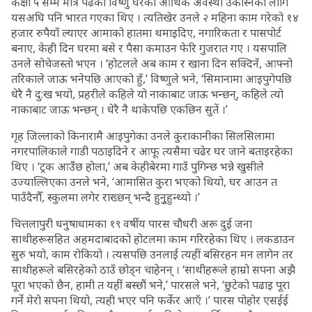
कक्षा ५ सम्म मात्रै पढेका विष्णु घरको आर्थिक अवस्था उकास्नका लागि
यसअघि पनि भारत गएका थिए । त्यतिखेर उनले २ महिना काम गरेको १४
हजार रुपैयाँ ल्याएर आमाको हातमा थमाइदिए, नगारिकता र पासपोर्ट
बनाए, केही दिन घरमा बसे र पैसा कमाउन फेरि गुजरात गए । यसपालि
उनले सोचेजस्तो भएन । ‘होटलले अब काम र खाना दिन सक्दिनँ, आफ्नो
तरिकाले जाऊ भनेपछि आएको हुँ,’ विष्णुले भने, ‘सिमानामा आइपुगेपछि
धेरै नै दु:ख भयो, प्रहरीले कहिले यो नाकाबाट जाऊ भन्छन्, कहिले त्यो
नाकाबाट जाऊ भन्छन् । धेरै नै थाकेपछि एकछिन सुतें ।’
गृह जिल्लाको किनारामै आइपुगेका उनले कुराकानीका सिलसिलामा
नगरपालिकाले गाडी पठाइदिने र आफू त्यसैमा चढेर घर जाने बताइरहेका
थिए । ‘ट्रक आउँँछ होला,’ अब केहीबेरमा गाउँ पुगिन्छ भन्ने खुसीले
उज्याल्लिएका उनले भने, ‘आमासित कुरा भएको थियो, घर आउन त
पाउँदैनौँ, स्कुलमा लगेर राख्छन् भन्दै हुनुुहुन्थ्यो ।’
चित्तलापुरी धनुषाधामका १९ वर्षीय पारस चौधरी अरू दुई जना
साथीहरूसहित अहमदाबादको होटलमा काम गरिरहेका थिए । लकडाउन
सुरु भयो, काम रोकियो । त्यसपछि उनलाई त्यहीं बसिरहन मन लागेन तर
साथीहरूले बसिरहेको ठाउँ छोड्न चाहेनन् । ‘साथीहरूले हाम्रो सपना अझै
पूरा भएको छैन, हामी त यहीं बस्छौं भने,’ पारसले भने, ‘छुटेको पढाइ पूरा
गर्ने मेरो सपना थियो, त्यही भएर पनि फर्केर आएँ ।’ पारस पोहोर एसईई