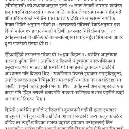
(सीसीएमसी) को तथ्यांकअनुसार झन्डै ४० लाख नेपाली भारतमा कार्यरत
छन् । यद्यपि सरकारसँग आफ्ना कति नागरिकले भारतमा काम गर्छन् भन्ने
औपचारिक रेकर्ड भने छैन । सरकारले ६ देखि १० लाखसम्म नागरिक
नेपाल भित्रिने अनुमान गरेको छ । सरकारको पछिल्लो रेकर्डअनुसार एक
दिनमै करिब १५ हजार नेपाली दक्षिणी नाकाबाट भित्रिरहेका छन् । तर
उनीहरूका लागि तोकिएको नाकाबारे सूचना प्रवाह नहुँदा सिमानामा आएर
दु:ख पाउनेको संख्या धेरै छ ।
हिँड्दाहिँड्दै लखतरान परेका यी २७ युवा बिहान १० बजेतिर जमुनीघाट
नाकामा पुगेका थिए । त्यहींबाट उनीहरूले धनुषाधाम नगरपालिकाका
प्रमुख बालेश्वर मण्डललाई सम्पर्क गरे । मण्डलले ट्रयाक्टर पठाइदिने
आश्वासन पनि दिएका थिए । ‘एकछिनमा मेयरले ट्रयाक्टर पठाइदिनुहुन्छ,
त्यही ट्रयाक्टरमा हामी भिट्टामोडसम्म जान्छौं र गाउँमा गएर क्वारेन्टाइनमा
बस्छौं,’ विष्णुले कान्तिपुरसँग भनेका थिए । उनीहरूले अब आफूहरूले एक
कदम पनि हिँड्न नसक्ने बताएपछि नाकामा खटिएका सशस्त्र प्रहरीले त्यहीं
आराम गर्न दिएका थिए ।
दिउँसो ३ बजेतिर हामीले उनीहरूसँग कुराकानी गर्दागर्दै एउटा ट्रयाक्टर
आइपुग्यो । यी युवा आफैंलाई लिन आएको भन्ठानेर जर्‍याकजुरुक उठे र
दौडिए तर त्यहाँ खटिएका सशस्त्र प्रहरीले ट्रयाक्टर उनीहरूलाई लिन
नआएको र आउँदा पनि नआउने बताएपछि निराश बनेर फेरि भारतीय बाटो