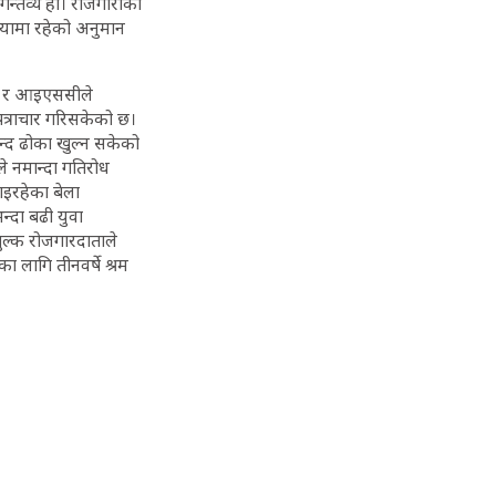
गन्तव्य हो। रोजगारीका
ियामा रहेको अनुमान
्था र आइएससीले
पत्राचार गरिसकेको छ।
बन्द ढोका खुल्न सकेको
े नमान्दा गतिरोध
ताइरहेका बेला
्दा बढी युवा
शुल्क रोजगारदाताले
का लागि तीनवर्षे श्रम