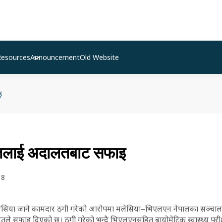
Resources
Announcement
Old Website
इ
तलाई अदालतबाट सफाइ
18
ेसिया जाने कामदार ठगी गरेको आरोपमा मलेसिया–भिएलएन नेपालका सञ्चालक राम
े सफाइ दिएको छ। ठगी गरेको भन्दै भिएलएनसहित बायोमेट्रिक स्वास्थ्य परीक्षण 