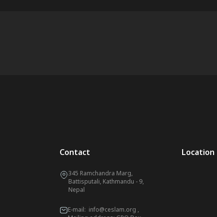
Contact
Location
345 Ramchandra Marg,
Battisputali, Kathmandu - 9,
Nepal
E-mail:
info@ceslam.org
,