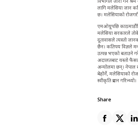
विभागले जारी गर्ने श्
लागि मलेसिया जान करि
छ। मलेसियाको रोजगरी 
एमओयूपछि काठमाडौंस्थ
मलेसिया सरकारले तोके
दूतावासले त्यस्तो जान
छैन। कतिपय विज्ञले म
उत्पन्न भएको बताउने गर
अदालतबाट यस्तो फैसला
अन्योलमा छन्। नेपाल र 
बेहोर्ने, मलेसियाको रो
स्वीकृति प्रदान गरिन्थ्यो।
Share