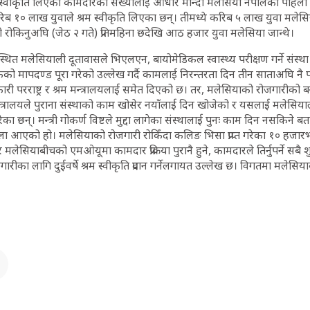
रम स्वीकृति लिएका कामदारको संख्यालाई आधार मान्दा मलेसिया नेपालको पहिलो 
ब १० लाख युवाले श्रम स्वीकृति लिएका छन्। तीमध्ये करिब ५ लाख युवा मलेस
रोकिनुअघि (जेठ २ गते) प्रतिमहिना छदेखि आठ हजार युवा मलेसिया जान्थे।
ित मलेसियाली दूतावासले भिएलएन, बायोमेडिकल स्वास्थ्य परीक्षण गर्ने संस
को मापदण्ड पूरा गरेको उल्लेख गर्दै कामलाई निरन्तरता दिन तीन साताअघि नै 
कारी परराष्ट्र र श्रम मन्त्रालयलाई समेत दिएको छ। तर, मलेसियाको रोजगारीको 
न्त्रालयले पुराना संस्थाको काम खोसेर नयाँलाई दिन खोजेको र यसलाई मलेसियाल
ेका छन्। मन्त्री गोकर्ण विष्टले मुद्दा लागेका संस्थालाई पुनः काम दिन नसकिने ब
 आएको हो। मलेसियाको रोजगारी रोकिँदा कलिङ भिसा प्राप्त गरेका १० हजारभन
मलेसियाबीचको एमओयूमा कामदार प्रक्रिया पुरानै हुने, कामदारले तिर्नुपर्ने सबै 
जगारीका लागि दुईवर्षे श्रम स्वीकृति प्रदान गर्नेलगायत उल्लेख छ। विगतमा मलेसिया