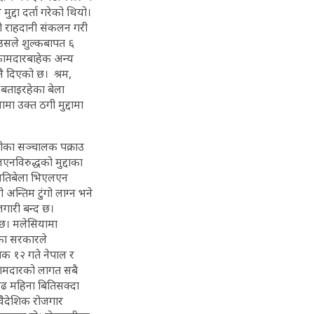
ुद्दा दर्ता गरेको थियो।
ो राहदानी संकलन गरी
 उसले शुल्कबापत ६
। कामदारबाहेक अन्य
ै दिएको छ। श्रम,
 बताइरहेका बेला
 उक्त ठगी मुद्दामा
सीका सञ्चालक पक्राउ
नविरुद्धको मुद्दाका
त्यतिबेला भिएलएन
 अन्तिम टुंगो लाग्न भने
ोजगारी बन्द छ।
 छ। मलेसियामा
तका सरकारले
िक १२ गते नेपाल र
ामदारको लागत सबै
 डेढ महिना बितिसक्दा
वैदेशिक रोजगार