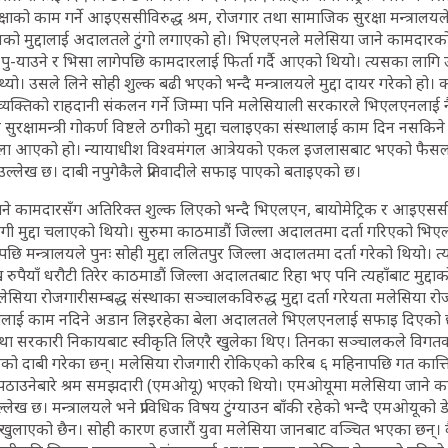
्षाको काम गर्ने आइएससीविरुद्ध श्रम, रोजगार तथा सामाजिक सुरक्षा मन्त्रालयले म
नको मुद्दालाई अदालतले टुंगो लगाएको हो। भिएलएनले मलेसिया जाने कामदारक
पु-याउने र भिसा लागेपछि कामदारलाई फिर्ता गर्दै आएको थियो। त्यसका लागि
्थ्यो। उसले लिने सोही शुल्क बढी भएको भन्दै मन्त्रालयले मुद्दा दायर गरेको हो
्यक्तिको राहदानी संकलन गर्ने जिम्मा पनि मलेसियाली सरकारले भिएलएनलाई न
रक्षामन्त्री गोकर्ण विष्टले ठगीको मुद्दा चलाइएका संस्थालाई काम दिन नसकिने
ा आएको हो। न्यायाधीश विश्वमंगल आत्रेयको एकल इजलासबाट भएको फैसलामा
उल्लेख छ। दाबी नपुगेकैले प्रतिवादीले सफाइ पाएको बताइएको छ।
जाने कामदारसँग अतिरिक्त शुल्क लिएको भन्दै भिएलएन, बायोमेट्रिक र आइएस
गी मुद्दा चलाएको थियो। सुरुमा काठमाडौं जिल्ला अदालतमा दर्ता गरिएको भिएलए
पछि मन्त्रालयले पुनः सोही मुद्दा ललितपुर जिल्ला अदालतमा दर्ता गरेको थियो। 
 रुपैयाँ धरौटी तिरेर काठमाडौं जिल्ला अदालतबाट रिहा भए पनि त्यहाँबाट मुद्दाको
लेसिया रोजगारीसम्बद्ध संस्थाका सञ्चालकविरुद्ध मुद्दा दर्ता गरेयता मलेसिया र
संस्थालाई काम नदिने अडान लिइरहेका बेला अदालतले भिएलएनलाई सफाइ दिएको
स्था सरकारी निकायबाट स्वीकृति लिएरै खुलेका थिए। तिनका सञ्चालकले विग
को दाबी गरेका छन्। मलेसिया रोजगारी रोकिएको करिब ६ महिनापछि गत कात्त
पठाउनेबारे श्रम समझदारी (एमओयू) भएको थियो। एमओयूमा मलेसिया जाने क
उल्लेख छ। मन्त्रालयले भने प्राविधिक विषय टुंग्याउन बाँकी रहेको भन्दै एमओयूको
 खुलाएको छैन। सोही कारण हजारौं युवा मलेसिया जानबाट वञ्चित भएका छन्। 