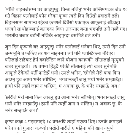
‘भोलि बाह्रबजेसम्म घर आइपुग्छु, चिन्ता नलिनु’ भनेर अन्तिमपटक जेठ १०
गते बिहान पत्नीलाई फोन गरेका कृष्ण त्यसै दिन दिउँसो प्रवासमै ढले।
बिहानसम्म सामान्य रहेका कृष्णले दिउँसो एकाएक आफूलाई औडाहा
भएको साथीहरूलाई बताएका थिए। तारन्तार बन्ता भएपछि उनी गल्दै गए।
भारतीय बजार बढौनी नजिकै आइपुग्दा बसभित्रै ढले उनी।
जुन दिन कृष्णले घर आइपुग्छु भनेर पत्नीलाई भनेका थिए, त्यसै दिन उनी
जन्मभूमि त फर्किए तर शव बाहनमा। त्यो पनि प्लास्टिकमा बेरिएर।
पतिलाई टाढैबाट हेर्न क्वारेन्टिन जाने योजना बनाएकी सीतालाई मृत्युको
खबर सुनाइयो। २६ वर्षमा हिँड्दै गरेकी सीतालाई त्यो खबर सुनेपछि
आफूले टेकेको धर्ती फाटेझैं भयो। उनले भनिन्, ‘छोरीले मेरो बाबा किन
आउनु हुन्न आमा भनेर सोध्छिन्। भगवान्कहाँ जानु भयो भनेर सम्झाउँछु।
हामी पनि त्यहीं जाम न भन्छिन्। म अवाक छु, के भनेर सम्झाऊँ अब।’
‘छोरीले मेरो बाबा किन आउनु हुन्न आमा भनेर सोध्छिन्। भगवान्कहाँ जानु
भयो भनेर सम्झाउँछु। हामी पनि त्यहीं जाम न भन्छिन्। म अवाक छु, के
भनेर सम्झाऊँ अब।’
कृष्ण कक्षा ८ पढ्दापढ्दै १८ वर्षअघि त्यहाँ गएका थिए। उनकै कमाइले
परिवारको गुजारा चल्थ्यो। पखेरो बारीले ६ महिना पनि खान नपुग्ने