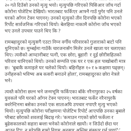
२० गते दिउँसो उनको मृत्यु भयो। मृत्युपछि गरिएको पिसिआर जाँच गर्दा
कोरोना पोजेटिभ देखियो। भारतबाट फर्किएर आफ्नै गाउँ पुगेर पनि उनले
घरको आँगन टेक्न पाएनन्। उनको मृत्युको तीन दिनपछि कोरोना भएको
रिर्पोट सार्वजनिक गरिएको थियो। बेलहिया नाकामै कोरोना जाँच भएको
भए उनले उपचार पाउने थिए कि ?
रामबहादुरको मृत्युसगै एउटा निम्न वर्गीय परिवारको गुजाराको बाटो पनि
थुनिएको छ। मुम्बईमा गाउँकै चारजनासँग मिलेर उनले खाजा घर चलाएका
थिए। त्यसैको आम्दानीबाट पत्नी, एक छोरा, बुहारी र दुई छोरीसहितको
परिवार धानिएको थियो। उनको सम्पत्ति एक घर र एक हल पाखोबारी मात्र
छ। ‘बुबाकै कमाइले घर चलेको थियो। बहिनीहरु १० र ७ कक्षामा पढ्छन्।
उनीहरुको भविष्य अब कसरी बनाउने होला’, रामबहादुरका छोरा नेत्रले
भने।
त्यस्तै कोरोना छल्न भने जन्मभूमि फर्किएका बाँके नरैनापुरका २५ वर्षका
युवकले पनि घरको आँगन टेक्न पाएनन्। भारतबाट फर्केर नरैनापुरकै
क्वरेन्टिनमा बसेका उनको एक साताअघि उपचार नपाएरै मृत्यु भएको
थियो। मृत्युपछि कोरोना परीक्षणमा पोजेटिभ रिपोर्ट आएपछि उनका बुबाले
परैबाट छोराको शवलाई बिदाइ गरे। ‘कमाउन गएको छोरो फर्केला र
बुढेसकालको सहारा बन्ला भनेको कोरोनाले खायोे। न जिउँदो छँदा घर
आउन दिए, न मरेपछि हाम्रो नियम अनुसार अन्तिम संस्कार गर्न पायांै’,