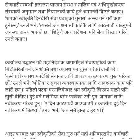
रोजगारीसम्बन्धी इजाजत पाएका संस्था र तालिम एवं अभिमुखीकरण
संस्थाको अनुगमन तथा नियमनको कार्य हुने श्रममन्त्री विष्टले बताए ।
‘श्रमको स्वीकृति दिनेदेखि सेवा प्रवाहको गुनासो अन्त्य गर्ने गरी काम
हुनेछन्,’ उनले भने, ‘त्यसले अब श्रम स्वीकृतिकै लागि काठमाडौं धाउनुपर्ने
अवस्था अन्त्य भएको छ ।’ छिट्टै नै अन्य प्रदेशमा पनि सेवा विस्तार गरिने
उनले बताए ।
कार्यालय उद्घाटन गर्दै महानिर्देशक चापागाँइले सेवाग्राहीको काम
छिटोछरितो गर्न जनशक्ति तथा व्यवस्थापन चुस्त पारेको दाबी गरे ।
‘कर्मचारी व्यवस्थापनदेखि सेवाका लागि आवश्यक उपकरण चुस्त पारेका
छौं,’ उनले भने, ‘भौतिक र सूचना व्यवस्थापनका लागि आवश्यक काम पनि
जारी छन् ।’ पहिलो पटक घरनजिकैबाट श्रम स्वीकृति लिएका माझी पनि
खुसी देखिए । दुई वर्ष मलेसिया बसेर फर्केका उनी पुन: जानका लागि
नवीकरण गरेका हुन् । ‘२ दिन काठमाडौं आउजाउमै र कम्तीमा दुई दिन
नवीकरणमै बित्थ्यो,’ उनले भने, ‘अब सबै झन्झट हरायो ।’
आइतबारबाट श्रम स्वीकृतिको सेवा सुरु गर्न यहाँ शनिबारसमेत कर्मचारी