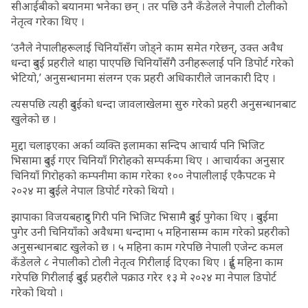
सीआईबीको बयानमा भनेका छन् । तर पछि उनै कँडेलले नेपाली टोलीको
नेतृत्व गरेका थिए ।
‘उनैले नेपालीहरूलाई चिनियाँसँग जोड्ने काम समेत गरेछन्, उक्त अवैध
धन्दा दुबई प्रहरीले थाहा पाएपछि चिनियाँसँगै उनीहरूलाई पनि डिपोर्ट गरेको
भेटियो,’ अनुसन्धानमा संलग्न एक प्रहरी अधिकारीले जानकारी दिए ।
त्यसपछि त्यही दुबईको धन्दा जावलाखेलमा सुरु गरेको प्रहरी अनुसन्धानबाट
खुलेको छ ।
मुद्दा चलाइएका अर्का व्यक्ति इलामका सन्दिप आचार्य पनि भिजिट
भिसामा दुबई गएर चिनियाँ गिरोहको सम्पर्कमा थिए । आचार्यका अनुसार
चिनियाँ गिरोहको कम्पनीमा काम गरेका १०० नेपालीलाई एकैपटक मे
२०२४ मा दुबईले नेपाल डिपोर्ट गरेको थियो ।
झापाका विजयबहादुर गिरी पनि भिजिट भिसामै दुबई पुगेका थिए । दुबईमा
पुगेर उनी चिनियाँको अवैधमा धन्दामा ५ महिनासम्म काम गरेको प्रहरीको
अनुसन्धानबाट खुलेको छ । ५ महिना काम गरेपछि नेपाली एजेन्ट कमल
कँडेलले ८ नेपालीको टोली नेतृत्व गिरीलाई दिएका थिए । दुई महिना काम
गरेपछि गिरीलाई दुबई प्रहरीले पक्राउ गरेर १३ मे २०२४ मा नेपाल डिपोर्ट
गरेको थियो ।