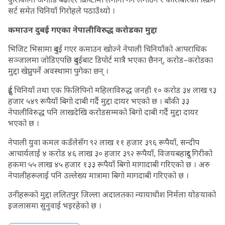
सर्ट समेत चिनियाँ गिरोहले पठाउँथ्यो ।
कमाउन दुबई गएका नेपालीविरुद्ध करोडका मुद्दा
भिजिट भिसामा दुबई गएर कमाउन खोज्ने नेपाली चिनियाँको आपराधिक
सञ्जालमा जोडिएपछि दुबईबाट डिपोर्ट मात्रै भएका छैनन्, करोड–करोडका
मुद्दा खेप्नुपर्ने अवस्थामा पुगेका छन् ।
दुई चिनियाँ तथा एक फिलिपिनो महिलाविरुद्ध जनही १० करोड ३४ लाख ९३
हजार ५४९ रूपैयाँ बिगो दाबी गर्दै मुद्दा दायर भएको छ । बाँकी ३३
नेपालीविरुद्ध पनि लाखदेखि करोडसम्मको बिगो दाबी गर्दै मुद्दा दायर
भएको छ ।
नेपाली युवा कमल कडँलेसँग ९२ लाख ११ हजार ३९६ रूपैयाँ, सन्दीप
आचार्यलाई ४ करोड ४६ लाख ३० हजार ३९२ रूपैयाँ, विजयबहादुर गिरीको
हकमा ५५ लाख ४५ हजार १३३ रूपैयाँ बिगो मागादाबी गरिएको छ । अरु
नेपालीहरूलाई पनि उल्लेख्य मात्रामा बिगो मागदाबी गरिएको छ ।
उनीहरूको मुद्दा ललितपुर जिल्ला अदालतका न्यायाधीश निर्मला योङयाको
इजलासमा सुनुवाई भइरहेको छ ।