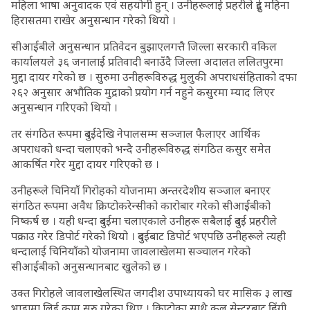
महिला भाषा अनुवादक एवं सहयोगी हुन् । उनीहरूलाई प्रहरीले दुई महिना
हिरासतमा राखेर अनुसन्धान गरेको थियो ।
सीआईबीले अनुसन्धान प्रतिवेदन बुझाएलगत्तै जिल्ला सरकारी वकिल
कार्यालयले ३६ जनालाई प्रतिवादी बनाउँदै जिल्ला अदालत ललितपुरमा
मुद्दा दायर गरेको छ । सुरुमा उनीहरूविरुद्ध मुलुकी अपराधसंहिताको दफा
२६२ अनुसार अभौतिक मुद्राको प्रयोग गर्न नहुने कसुरमा म्याद लिएर
अनुसन्धान गरिएको थियो ।
तर संगठित रूपमा दुबईदेखि नेपालसम्म सञ्जाल फैलाएर आर्थिक
अपराधको धन्दा चलाएको भन्दै उनीहरूविरुद्ध संगठित कसुर समेत
आकर्षित गरेर मुद्दा दायर गरिएको छ ।
उनीहरूले चिनियाँ गिरोहको योजनामा अन्तरदेशीय सञ्जाल बनाएर
संगठित रूपमा अवैध क्रिप्टोकरेन्सीको कारोबार गरेको सीआईबीको
निष्कर्ष छ । यही धन्दा दुबईमा चलाएकाले उनीहरू सबैलाई दुबई प्रहरीले
पक्राउ गरेर डिपोर्ट गरेको थियो । दुबईबाट डिपोर्ट भएपछि उनीहरूले त्यही
धन्दालाई चिनियाँको योजनामा जावलाखेलमा सञ्चालन गरेको
सीआईबीको अनुसन्धानबाट खुलेको छ ।
उक्त गिरोहले जावलाखेलस्थित जगदीश उपाध्यायको घर मासिक ३ लाख
भाडामा लिई काम सुरु गरेका थिए । क्रिप्टोका साथै कल सेन्टरबाट हिंगी,