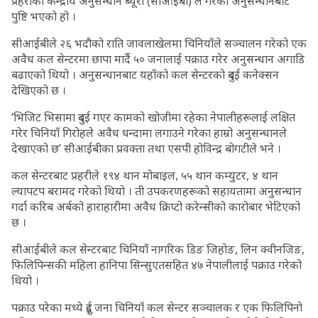
प्रहरीको केन्द्रीय अनुसन्धान ब्यूरो (सीआईबी) ले गरेको अनुसन्धानबाट
पुष्टि भएको हो ।
सीआईबीले २६ भदौको राति जावलाखेलमा चिनियाँले सञ्चालन गरेको एक
अवैध कल सेन्टरमा छापा मार्दै ५० जनालाई पक्राउ गरेर अनुसन्धान अगाडि
बढाएको थियो । अनुसन्धानबाट यहाँको कल सेन्टरको दुबई कनेक्सन
देखिएको छ ।
‘भिजिट भिसामा दुबई गएर कामको खोजीमा रहेका नेपालीहरूलाई लक्षित
गरेर चिनियाँ गिरोहले अवैध धन्दामा लगाउने गरेका हाम्रो अनुसन्धानले
देखाएको छ’ सीआईबीका प्रवक्ता तथा एसपी होविन्द्र बोगटीले भने ।
कल सेन्टरबाट प्रहरीले १९४ थान मोबाइल, ५५ थान कम्युटर, ४ थान
ल्यापटप बरामद गरेको थियो । ती उपकरणहरूको सहायतामा अनुसन्धान
गर्दा करिब अर्बको हाराहारीमा अवैध क्रिप्टो करेन्सीको कारोबार भेटिएको
छ ।
सीआईबीले कल सेन्टरबाट चिनियाँ नागरिक डिङ जिहोङ, लिन क्वीनजिङ,
फिलिपिन्सकी महिला हानिपा सिन्सुएतसहित ४७ नेपालीलाई पक्राउ गरेको
थियो ।
पक्राउ परेका मध्ये दुई जना चिनियाँ कल सेन्टर सञ्चालक र एक फिलिपिनो