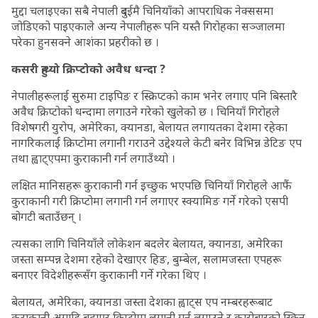
मुद्दा चलाइएका सबै नेपाली दुबईमै चिनियाँको आपराधिक नेक्ससमा
जोडिएको पाइएकाले अन्य नेपालीहरू पनि यस्तै गिरोहका सञ्जालमा
परेका हुनसक्ने आशंका प्रहरीको छ ।
कसरी हुन्थ्यो क्रिप्टोको अवैध धन्दा ?
नेपालीहरूलाई सुरुमा टाइपिङ र स्क्रिप्टको काम भनेर लगाए पनि बिस्तारै
अवैध क्रिप्टोको धन्दामा लगाउने गरेको खुलेको छ । चिनियाँ गिरोहले
विशेषगरी युरोप, अमेरिका, क्यानडा, बेलायत लगायतका देशमा रहेका
नागरिकलाई क्रिप्टोमा लगानी गराउने उद्देश्यले केटी बनेर विभिन्न डेटिङ एप
तथा ह्वाट्एपमा कुराकानी गर्न लगाउँथ्यो ।
लक्षित मानिसहरू कुराकानी गर्न इच्छुक भएपछि चिनियाँ गिरोहले आफैं
कुराकानी गरी क्रिप्टोमा लगानी गर्न लगाएर स्क्यामिङ गर्ने गरेको एसपी
बोगटी बताउँछन् ।
त्यसका लागि चिनियाँले लोकेशन बदलेर बेलायत, क्यानडा, अमेरिका
जस्ता सम्पन्न देशमा रहेको देखाएर हिङ, बुम्बेल, सलामजस्ता एपहरू
बनाएर विदेशीहरूसँग कुराकानी गर्ने गरेका थिए ।
बेलायत, अमेरिका, क्यानडा जस्ता देशका ह्वाट्स एप नम्बरहरूबाट
कुराकानी अगाडि बढाएर क्रिप्टोमा लगानी गर्न लगाउने र कारोबारको स्क्रिन