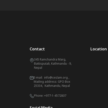
Contact
Location
345 Ramchandra Marg,
Battisputali, Kathmandu - 9,
Nepal
E-mail:
info@ceslam.org
,
Mailing address: GPO Box
25334, Kathmandu, Nepal
Phone:
+977-1-4572807
Social Media