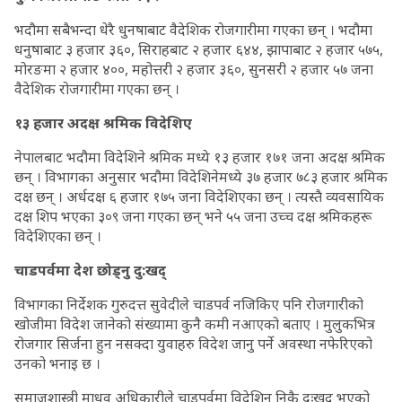
भदौमा सबैभन्दा धेरै धुनषाबाट वैदेशिक रोजगारीमा गएका छन् । भदौमा
धनुषाबाट ३ हजार ३६०, सिराहबाट २ हजार ६४४, झापाबाट २ हजार ५७५,
मोरङमा २ हजार ४००, महोत्तरी २ हजार ३६०, सुनसरी २ हजार ५७ जना
वैदेशिक रोजगारीमा गएका छन् ।
१३ हजार अदक्ष श्रमिक विदेशिए
नेपालबाट भदौमा विदेशिने श्रमिक मध्ये १३ हजार १७१ जना अदक्ष श्रमिक
छन् । विभागका अनुसार भदौमा विदेशिनेमध्ये ३७ हजार ७८३ हजार श्रमिक
दक्ष छन् । अर्धदक्ष ६ हजार १७५ जना विदेशिएका छन् । त्यस्तै व्यवसायिक
दक्ष शिप भएका ३०९ जना गएका छन् भने ५५ जना उच्च दक्ष श्रमिकहरू
विदेशिएका छन् ।
चाडपर्वमा देश छोड्नु दु:खद्
विभागका निर्देशक गुरुदत्त सुवेदीले चाडपर्व नजिकिए पनि रोजगारीको
खोजीमा विदेश जानेको संख्यामा कुनै कमी नआएको बताए । मुलुकभित्र
रोजगार सिर्जना हुन नसक्दा युवाहरु विदेश जानु पर्ने अवस्था नफेरिएको
उनको भनाइ छ ।
समाजशास्त्री माधव अधिकारीले चाडपर्वमा विदेशिनु निकै दुःखद् भएको