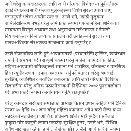
जाने घरेलु कामदारहरूका लागि जारी गरिएका विभेदजन्य पूर्वसर्तहरू
हटाई नेपालका साथै गन्तव्य मुलुकहरूमा विशेष सुरक्षा उपाय लागू
गराउनुपर्छ भन्नेमा आयोग स्पष्ट छ,’ उनले भने, ‘खाडी मुलुकमा
अभिलेखीकरण नभई घरेलु श्रमिकका रूपमा गएका महिला श्रमिकको
सम्बन्धमा विस्तृत अध्ययन तथा अनुसन्धान गर्न/गराउन र नेपाली
नियोगमार्फत यकिन तथ्यांक संकलन गरी उनीहरूको सुरक्षा तथा
मानवअधिकार संरक्षणका सम्बन्धमा कार्य गर्नुपर्छर् ।’
उनले रोजगारीका लागि हुने आप्रवासनको (प्रस्थानदेखि ट्रान्जिट, कार्यस्थल
र फर्कने समयमा गरी) सम्पूर्ण चक्रमा घरेलु महिला कामदारका हित,
महिला आप्रवासी श्रमिकहरूले सामना गर्ने शारीरिक, यौनजन्य र मानसिक
हिंसा न्यूनीकरणका उपाय अवलम्बन गर्नुपर्ने बताए । ‘घरेलु श्रमलाई
सुरक्षित, व्यवस्थित र मर्यादित बनाउनका लागि जारी गरिएको वैदेशिक
रोजगारीमा घरेलु श्रमिक पठाउनेसम्बन्धी निर्देशिका २०७२ पुनरावलोकन
गरी प्रभावकारी रूपमा कार्यान्वयन गर्नु/गराउनुपर्छ ।’
घरेलु कामदार सरोकार समाजका अध्यक्ष किसन प्रधान अहिले पनि दैनिक
सरदर ५० देखि १०० जना घरेलु महिला कामदार अवैध बाटो रोज्न बाध्य
भइरहेको बताउँछन् । ‘आंशिक प्रतिबन्ध खोलेर मात्रै पुग्दैन । सबैलाई
फुकुवा गरेर कानुनी रूपमा पठाउँदा सुरक्षित हुन्छ’, उनले भने, ‘विभिन्न
अवैध बाटोखुला रहेको हामीले देखेका छौं । त्यसैले आधिकारिक रूपमा