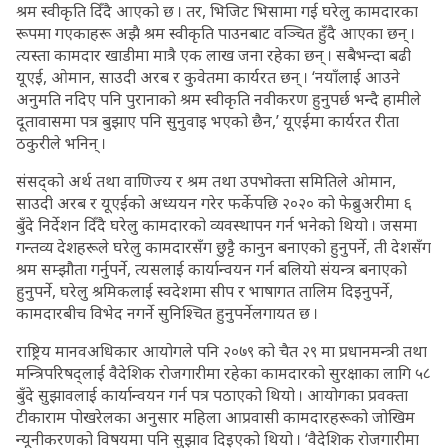
श्रम स्वीकृति दिँदै आएको छ । तर, भिजिट भिसामा गई घरेलु कामदारका
रूपमा गएकाहरू अझै श्रम स्वीकृति पाउनबाट वञ्चित हुँदै आएका छन् ।
त्यस्ता कामदार खाडीमा मात्रै एक लाख जना रहेका छन् । सबैभन्दा बढी
यूएई, ओमान, साउदी अरब र कुवेतमा कार्यरत छन् । ‘नयाँलाई आउने
अनुमति नदिए पनि पुरानाको श्रम स्वीकृति नवीकरण हुनुपर्छ भन्दै हामीले
दूतावासमा पत्र बुझाए पनि सुनुवाइ भएको छैन,’ यूएईमा कार्यरत रीता
ठकुरीले भनिन् ।
संसद्को अर्थ तथा वाणिज्य र श्रम तथा उपभोक्ता समितिले ओमान,
साउदी अरब र यूएईको अध्ययन गरेर फर्केपछि २०२० को फेब्रुअरीमा ६
बुँदे निर्देशन दिँदै घरेलु कामदारको व्यवस्थापन गर्न भनेको थियो । जसमा
गन्तव्य देशहरूले घरेलु कामदारसँग छुट्टै कानुन बनाएको हुनुपर्ने, ती देशसँग
श्रम सम्झौता गर्नुपर्ने, त्यसलाई कार्यान्वयन गर्न बलियो संयन्त्र बनाएको
हुनुपर्ने, घरेलु श्रमिकलाई स्वदेशमा सीप र भाषागत तालिम दिइनुपर्ने,
कामदारबीच विभेद नगर्ने सुनिश्चित हुनुपर्नेलगायत छ ।
राष्ट्रिय मानवअधिकार आयोगले पनि २०७९ को चैत २९ मा प्रधानमन्त्री तथा
मन्त्रिपरिषद्लाई वैदेशिक रोजगारीमा रहेका कामदारको सुरक्षाका लागि ५८
बुँदे सुझावलाई कार्यान्वयन गर्न पत्र पठाएको थियो । आयोगका प्रवक्ता
टीकाराम पोखरेलका अनुसार महिला आप्रवासी कामदारहरूको जोखिम
न्यूनीकरणको विषयमा पनि सुझाव दिइएको थियो । ‘वैदेशिक रोजगारीमा