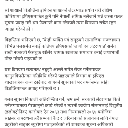
सो शाखाले विज्ञप्तिमा इपिएस शाखाको लेटरप्याड प्रयोग गरी दक्षिण
कोरियामा इपिएसमार्फत कुुनै पनि नेपाली श्रमिक नलैजाने भन्ने जस्ता गलत
सूचना प्रवाह गरी भ्रम फैलाउने काम गरेकाले त्यस विषयमा सचेत रहन
आग्रह गरेको हो ।
विज्ञप्तिमा भनिएको छ, “केही व्यक्ति एवं समूहको सामाजिक सञ्जालमा
विभिन्न पेजसमेत बनाई कतिपय इपिएसको ‘लोगो एवं लेटरप्याड’ समेत
राखी नक्कली फेसबुक खोलेर भ्रामक खालका समाचार बनाई जथाभाबी
पोस्ट गरेको पाइएको छ ।
यस विषयमा सत्यतत्थ नबुुझी अरूले समेत सेयर गर्नेलगायत
कानुनविपरीतका गतिविधि गरेको पाइएकाले विभाग वा इपिएस
शाखाबाहेक अन्य ठाउँबाट आएको सूचनाको भर नपर्नसमेत सोही
विज्ञप्तिमार्फत आग्रह गरिएको छ ।
गलत सूचना निकाली अतिरञ्जित गर्ने, भ्रम छर्ने, सरकारी लेटरप्याड किर्ते
गर्नेलगायतका गैरकानुनी कार्य गरेको र त्यस्तो कार्यमा संलग्नलाई विद्युतीय
(इलोक्ट्रोनिक) कारोबार ऐन २०६३ तथा नियमावली २०६४ बमोजिम
साइबर अपराधमा हदैसम्मको कैद र जरिबानाको सजायका लागि नेपाल
प्रहरीको साइबर ब्युरोमा पठाइसकेको सो शाखाका सूचना अधिकारी