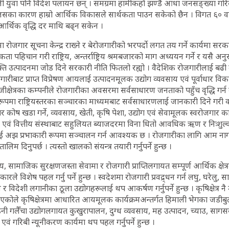
ाली युवा पनि विदेश पलायन छन् । समग्रमा हामीकहाँ झण्डै आधा जनसङ्ख्या गरि
न्न । जसका कारण हाम्रो आर्थिक विकासले सार्थकता पाउन सकेको छैन । विगत ६० 
र्थिक वृद्धि दर माथि बढ्न सकेन ।
ा रोजगार सूचना केन्द्र राख्ने र बेरोजगारीको भरपर्दो लगत तय गर्ने कार्यमा सरक
पहिचान गरी राष्ट्रिय, अन्तर्राष्ट्रिय श्रमबजारको माग अध्ययन गर्ने र यसै अनुरूप 
्ति उत्पादनमा जोड दिने सरकारी नीति फितलो रह्यो । वैदेशिक रोजगारीलाई बढी
रीबाट प्राप्त विप्रेषण आयलाई उत्पादनमूलक उद्योग व्यवसाय एवं पूर्वाधार विका
िजीक्षेत्रका कम्पनीले रोजगारीका अवसरमा सर्वसाधारण जनताको पहुँच वृद्धि गर्न 
रूपमा राष्ट्रियस्तरका सञ्चारका माध्यमबाट सर्वसाधारणलाई जानकारी दिने गरी कार्यक
र कोष खडा गर्ने, व्यवसाय, खेती, कृषि पेशा, उद्योग एवं सेवामूलक स्वरोजगार का
ङ्क एवं वित्तीय संस्थाबाट सहुलियत ब्याजदरमा विना धितो आवधिक ऋण र निःशु
ाई अझ प्रभाकारी रूपमा सञ्चालन गर्न आवश्यक छ । रोजगारीका लागि आम न
लिम दिनुपर्छ । त्यस्तो खालको संयन्त्र तयारी गर्नुपर्ने हुन्छ ।
स्थ्य, सामाजिक सुरक्षणजस्ता सेवामा र रोजगारी प्राप्तिलगायत सम्पूर्ण आर्थिक क्षे
े विशेष पहल गर्नु पर्ने हुन्छ । स्वदेशमा रोजगारी प्रवद्र्धन गर्न लघु, घरेलु,
न र विदेशी लगानीका ठूला उद्योगहरूलाई थप आकर्षण गर्नुपर्ने हुन्छ । कृषिक्षेत्र 
ेत्र भएकोले कृषिक्षेत्रमा आधारित आयमूलक कार्यक्रमअन्तर्गत हिमाली भेगका जडीब
गलैँचा उद्योगलगायत कुखुरापालन, दुग्ध व्यवसाय, मह उत्पादन, च्याउ, सागसब्जी
वं गरिबी न्यूनीकरण कार्यमा थप पहल गर्नुपर्ने हुन्छ ।