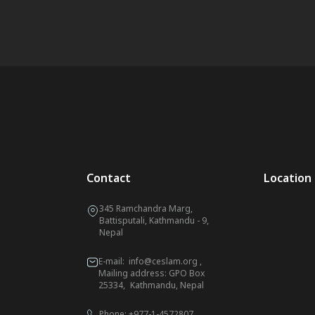
Contact
Location
345 Ramchandra Marg,
Battisputali, Kathmandu - 9,
Nepal
E-mail:
info@ceslam.org
,
Mailing address: GPO Box
25334, Kathmandu, Nepal
Phone:
+977-1-4572807