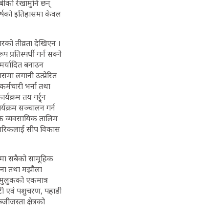
बीको रेखामुनि छन्
वर्षको इतिहासमा केवल
ारको तीव्रता देखिएन ।
प्रतिस्पर्धी गर्न सक्ने
 मर्यादित बनाउन
समा लगानी उत्प्रेरित
कर्मचारी भर्ना तथा
्रम तय गर्र्र्र्न
र्यक्रम सञ्चालन गर्न
ल्क व्यवसायिक तालिम
ागरिकलाई सीप विकास
त्रमा सबैको सामूहिक
 साना तथा मझौला
नै मुलुकको एकमात्र
ुटी एवं पशुचरण, पहाडी
जस्ता क्षेत्रको