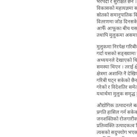
भरपर्दो र सुरक्षित छैन
विकासको महायज्ञमा सर
स्रोतको समानुपातिक व
वितरणमा जोड दिनसके 
आफैँ आफूका बीच यसले थप
तथापि मुलुकमा असमा
मुलुकमा निरपेक्ष गरि
गर्दा यसको सङ्ख्यामा
अध्ययनले देखाएको थियो 
समस्या थिएन । तराई क्
क्षेत्रमा अशान्ति नै द
गरिबी घट्न सकेको छैन ।
गरेको र विदेशतिर समे
यथार्थमा मुलुक समृद्ध
औद्योगिक उत्पादनले बढ
प्रगति हासिल गर्न सके
जनशक्तिको रोजगारीको स्
प्रतिव्यक्ति उत्पादकत
त्यसको सदुपयोग भएको छ