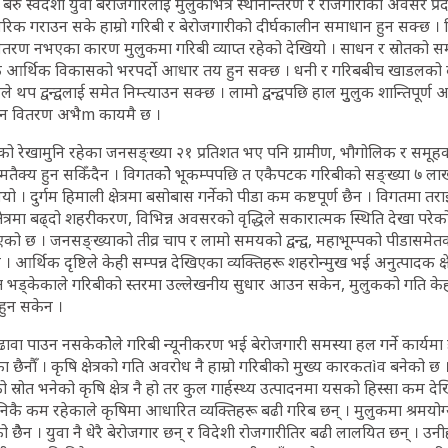
 । बरु स्वदेशी युवा बेरोजगारलाई मुलुकभित्रै स्थानान्तरण र रोजगारीका अवसर प्
िक गराउन सके हाम्रो गरिबी र बेरोजगारीको दीर्घकालीन समाधान हुन सक्छ ।
ितरण नभएका कारण मुलुकमा गरिबी व्याप्त रहेको देखियो । साधन र स्रोतको 
आर्थिक विकासको भरपर्दो आधार तय हुन सक्छ । धनी र गरिबबीच खाडलको दूरी 
 द्वन्द्वलाई समेत निम्त्याउन सक्छ । लामो द्वन्द्वपछि हाल मुुलुक शान्तिपूर्ण 
न वितरण अभैm कायमै छ ।
बीको रेखामुनि रहेका जनसङ्ख्या २१ प्रतिशत भए पनि ग्रामीण, भौगोलिक र समू
 मतैक्य हुन सकिँदैन । विगतकोे भूकम्पपछि त एकैपटक गरिबीको सङ्ख्या ७ ल
। दुर्गम हिमाली क्षेत्रमा बसोबास गर्नेको पीडा कम कष्टपूर्ण छैन । विगतमा तराई क
षेत्रमा बढ्दो शहरीकरण, विभिन्न अवसरको वृद्धिले सकारात्मक स्थिति देखा परे
ेखिएको छ । जनसङ्ख्याको तीव्र चाप र लामो समयको द्वन्द्व, महाभूम्पको पीडासमेतक
 आर्थिक दृष्टिले केही सम्पन्न देखिएका व्यक्तिहरू शहरोन्मुख भई अनुत्पादक क्ष
त भड्केकाले गरिबीको स्तरमा उल्लेखनीय सुधार आउन सकेन, मुलुकको गति केह
 हुन सकेन ।
ावा पाउन नसकेकोेले गरिबी न्यूनीकरण भई बेरोजगारी समस्या हल गर्ने कार्यमा
का छैनौँ । कृषि क्षेत्रको गति अवरोध नै हाम्रो गरिबीको मुख्य कारकतìव बनेको छ
रोत भनेको कृषि क्षेत्र नै हो तर कुल गार्हस्थ्य उत्पादनमा यसको हिस्सा कम देखिँद
्व निकै कम रहेकाले कृषिमा आधारित व्यक्तिहरू बढी गरिब छन् । मुलुकमा श्रमयोग
ैैन । युवा नै धेरै बेरोजगार छन् र विदेशी रोजगारीतिर बढी लालयित छन् । उनी