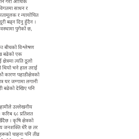
रदान गरी आर्थिक
 विगतमा साधन र
समतामूलक र न्यायोचित
बढ्न दिनु हुँदैन ।
अवस्थामा पुगेको छ,
हका बीचको विश्लेषण
ाख बढेको एक
्षेत्रमा त्यति ठूलो
को थियो भने हाल तराई
ोे कारण पहाडीक्षेत्रको
ेत्र घर जग्गामा लगानी
ी बढेको देखिए पनि
 हामीले उल्लेखनीय
 । करिब ६८ प्रतिशत
ैछ । कृषि क्षेत्रको
्य जनशक्ति धेरै छ तर
हरूको चाहना पनि तीव्र