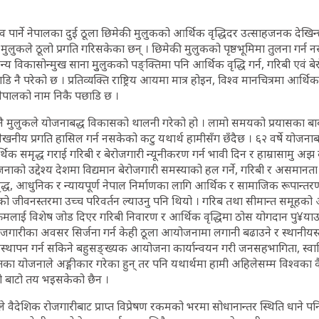
रभाव पार्ने नेपालका दुई ठूला छिमेकी मुलुकको आर्थिक वृद्धिदर उत्साहजनक देखिन
यी मुलुकले ठूलो प्रगति गरिसकेका छन् । छिमेकी मुलुकको पृष्ठभूमिमा तुलना गर्न
न्य विकासोन्मुख साना मुुलुकको पङ्क्तिमा पनि आर्थिक वृद्धि गर्न, गरिबी एवं 
ि नै परेको छ । प्रतिव्यक्ति राष्ट्रिय आयमा मात्र होइन, विश्व मानचित्रमा आर्थिक
 नेपालको नाम निकै पछाडि छ ।
ै मुलुकले योजनाबद्ध विकासको थालनी गरेको हो । लामो समयको प्रयासका बा
खनीय प्रगति हासिल गर्न नसकेको कटु यथार्थ हामीसँग छँदैछ । ६२ वर्षे योजना
िक समृद्ध गराई गरिबी र बेरोजगारी न्यूनीकरण गर्न भावी दिन र हाम्रासामु अझ 
नाको उद्देश्य देशमा विद्यमान बेरोजगारी समस्याको हल गर्ने, गरिबी र असमानता 
समृद्ध, आधुनिक र न्यायपूर्ण नेपाल निर्माणका लागि आर्थिक र सामाजिक रूपान्त
को जीवनस्तरमा उच्च परिवर्तन ल्याउनु पनि थियो । गरिब तथा सीमान्त समूहको आय
मलाई विशेष जोड दिएर गरिबी निवारण र आर्थिक वृद्धिमा ठोस योगदान पु¥याउन
 रोजगारीका अवसर सिर्जना गर्न केही ठूला आयोजनामा लगानी बढाउने र स्थानीयस्
स्थापन गर्न सकिने बहुसङ्ख्यक आयोजना कार्यान्वयन गरी जनसहभागिता, स्वा
तीतका योजनाले अङ्गीकार गरेका हुन् तर पनि यथार्थमा हामी अहिलेसम्म विश्वका
िको बाटो तय भइसकेको छैन ।
वैदेशिक रोजगारीबाट प्राप्त विप्रेषण रकमको भरमा सोधानान्तर स्थिति धाने पन