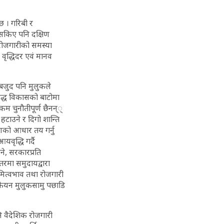
्छ । गरिबी र
 नसकिए पनि दक्षिण
बेरोजगारीको समस्या
 वृद्धिदर एवं मानव
बजुद पनि मुलुकले
बद्ध विकासको बाटोमा
कम चुनौतीपूर्ण छैनन््
हटाउने र दिगो शान्ति
रणको आधार तय गर्नु
वृद्धि गर्दै
े, सरकारप्रति
तरमा समुदायद्वारा
मित्वभाव तथा रोजगारी
 कैयन मुलुकसामु पछाडि
ि वैदेशिक रोजगारी