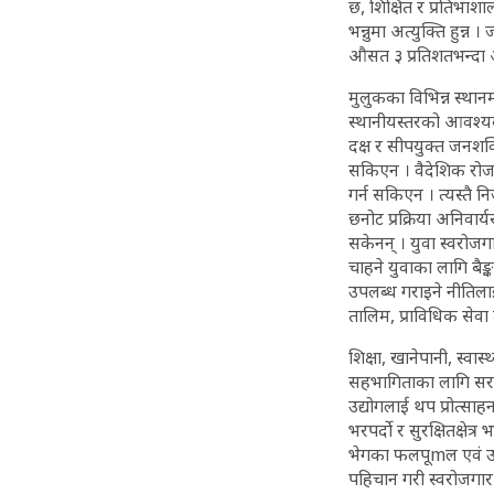
छ, शिक्षित र प्रतिभाश
भन्नुमा अत्युक्ति हु
औसत ३ प्रतिशतभन्दा आ
मुलुकका विभिन्न स्थानम
स्थानीयस्तरको आवश्यकता 
दक्ष र सीपयुक्त जनशक
सकिएन । वैदेशिक रोजगा
गर्न सकिएन । त्यस्तै न
छनोट प्रक्रिया अनिवार्य
सकेनन् । युवा स्वरोजगा
चाहने युवाका लागि बै
उपलब्ध गराइने नीतिल
तालिम, प्राविधिक सेवा ता
शिक्षा, खानेपानी, स्वा
सहभागिताका लागि सरकारल
उद्योगलाई थप प्रोत्साह
भरपर्दो र सुरक्षितक्ष
भेगका फलपूmल एवं उनी 
पहिचान गरी स्वरोजगार ए