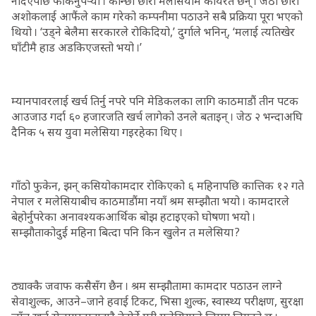
नदिएपछि फर्किनुपर्‍यो । कान्छा छोरा मलेसियामै कार्यरत छन् । जेठा छोरा
अशोकलाई आफैंले काम गरेको कम्पनीमा पठाउने सबै प्रक्रिया पूरा भएको
थियो । ‘उड्ने बेलैमा सरकारले रोकिदियो,’ दुर्गाले भनिन्, ‘मलाई त्यतिखेर
घाँटीमै हाड अडकिएजस्तो भयो ।’
म्यानपावरलाई खर्च तिर्नु नपरे पनि मेडिकलका लागि काठमाडौं तीन पटक
आउजाउ गर्दा ६० हजारजति खर्च लागेको उनले बताइन् । जेठ २ भन्दाअघि
दैनिक ५ सय युवा मलेसिया गइरहेका थिए ।
गाँठो फुकेन, झन् कसियोकामदार रोकिएको ६ महिनापछि कात्तिक १२ गते
नेपाल र मलेसियाबीच काठमाडौंमा नयाँ श्रम सम्झौता भयो । कामदारले
बेहोर्नुपरेका अनावश्यकआर्थिक बोझ हटाइएको घोषणा भयो ।
सम्झौताकोदुई महिना बित्दा पनि किन खुलेन त मलेसिया ?
ठ्याक्कै जवाफ कसैसँग छैन । श्रम सम्झौतामा कामदार पठाउन लाग्ने
सेवाशुल्क, आउने–जाने हवाई टिकट, भिसा शुल्क, स्वास्थ्य परीक्षण, सुरक्षा