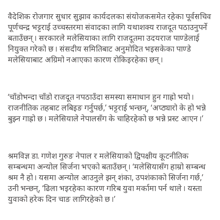
वैदेशिक रोजगार सुधार सुझाव कार्यदलका संयोजकसमेत रहेका पूर्वसचिव
पूर्णचन्द्र भट्टराई उच्चस्तरमा संवादका लागि यथाशक्य राजदूत पठाउनुपर्ने
बताउँछन् । सरकारले मलेसियाका लागि राजदूतमा उदयराज पाण्डेलाई
नियुक्त गरेको छ । संसदीय समितिबाट अनुमोदित भइसकेका पाण्डे
मलेसियाबाट अग्रिमो नआएका कारण रोकिइरहेका छन् ।
‘चाँडोभन्दा चाँडो राजदूत नपठाउँदा समस्या समाधान हुन गाह्रो भयो ।
राजनीतिक तहबाट लबिइङ गर्नुपर्छ,’ भट्टराई भन्छन्, ‘अप्ठ्यारो के हो भन्ने
बुझ्न गाह्रो छ । मलेसियाले नेपालसँग के चाहिरहेको छ भन्ने प्रस्ट आएन ।’
श्रमविज्ञ डा. गणेश गुरुङ नेपाल र मलेसियाको द्विपक्षीय कूटनीतिक
सम्बन्धमा अन्योल सिर्जना भएको बताउँछन् । ‘मलेसियासँग हाम्रो सम्बन्ध
श्रम नै हो । यसमा अन्योल आउनुले झन् शंका, उपशंकाको सिर्जना गर्छ,’
उनी भन्छन्, ‘ढिला भइरहेका कारण गरिब युवा मर्कामा पर्न थाले । यस्ता
युवाको हरेक दिन चाङ लागिरहेको छ ।’