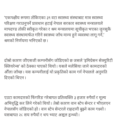
‘एकपक्षीय रूपमा तोकिएका ३९ वटा स्वास्थ्य संस्थाबाट मात्र स्वास्थ्य
परिक्षण गराउनुपर्ने प्रावधान हटाई नेपाल सरकार स्वास्थ्य मन्त्रालयले
मापदण्ड तोकी स्वीकृत गरेका र श्रम मन्त्रालयमा सूचीकृत भएका जुनसुकै
स्वास्थ्य संस्थामार्फत गरिने स्वास्थ्य जाँच मान्य हुने व्यवस्था लागू गर्ने,’
श्रमको निर्णयमा भनिएको छ ।
दोस्रो कारण जीएसजी कम्पनीसँग जोडिएको छ जसले ‘इमिग्रेसन सेक्युरिटी
क्लियरेन्स’ को ठेक्का पाएको थियो । यसले मलेसिया जाने कामदारको
औँला जाँच्छ । यस कम्पनीलाई यो प्रकृतिको काम गर्न नेपालले अनुमति
दिएको थिएन ।
एउटा कामदारको फिंगरिङ गरेबापत प्रतिव्यक्ति ३ हजार रुपैयाँ र मूल्य
अभिवृद्धि कर लिने गरेको थियो । तेस्रो कारण वान स्टेप सेन्टर र भीएलएन
नेपालसँग जोडिएको हो । वान स्टेप सेन्टरले राहदानी बुझ्ने काम गथ्र्यो ।
यसबापत २८ सय रुपैयाँ र थप भ्याट असुल हुन्थ्यो ।