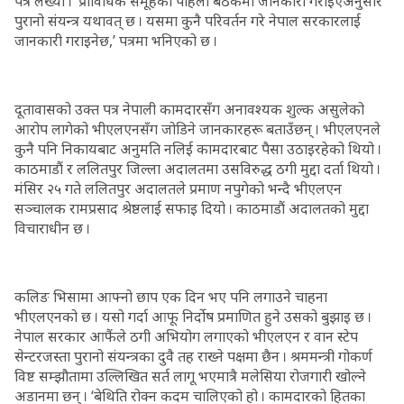
पत्र लेख्यो । ‘प्राविधिक समूहको पहिलो बैठकमा जानकारी गराइएअनुसार
पुरानो संयन्त्र यथावत् छ । यसमा कुनै परिवर्तन गरे नेपाल सरकारलाई
जानकारी गराइनेछ,’ पत्रमा भनिएको छ ।
दूतावासको उक्त पत्र नेपाली कामदारसँग अनावश्यक शुल्क असुलेको
आरोप लागेको भीएलएनसँग जोडिने जानकारहरू बताउँछन् । भीएलएनले
कुनै पनि निकायबाट अनुमति नलिई कामदारबाट पैसा उठाइरहेको थियो ।
काठमाडौं र ललितपुर जिल्ला अदालतमा उसविरुद्ध ठगी मुद्दा दर्ता थियो ।
मंसिर २५ गते ललितपुर अदालतले प्रमाण नपुगेको भन्दै भीएलएन
सञ्चालक रामप्रसाद श्रेष्ठलाई सफाइ दियो । काठमाडौं अदालतको मुद्दा
विचाराधीन छ ।
कलिङ भिसामा आफ्नो छाप एक दिन भए पनि लगाउने चाहना
भीएलएनको छ । यसो गर्दा आफू निर्दोष प्रमाणित हुने उसको बुझाइ छ ।
नेपाल सरकार आफैंले ठगी अभियोग लगाएको भीएलएन र वान स्टेप
सेन्टरजस्ता पुरानो संयन्त्रका दुवै तह राख्ने पक्षमा छैन । श्रममन्त्री गोकर्ण
विष्ट सम्झौतामा उल्लिखित सर्त लागू भएमात्रै मलेसिया रोजगारी खोल्ने
अडानमा छन् । ‘बेथिति रोक्न कदम चालिएको हो । कामदारको हितका