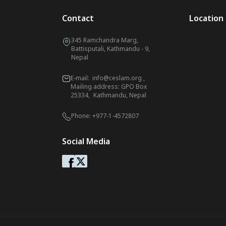
Contact
Location
345 Ramchandra Marg,
Battisputali, Kathmandu - 9,
Nepal
E-mail:
info@ceslam.org
,
Mailing address: GPO Box
25334, Kathmandu, Nepal
Phone:
+977-1-4572807
Social Media