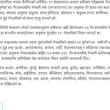
हामारीका रुपमा फैलिएको कोभिड–१९ संक्रमणका कारण शनिबार साँझसम्म नेपाल ब
 पुगेको छ। गैरआवासीय नेपाली संघ (एनआरएनए) का अनुसार यो साता थप सात 
न्। संघका अनुसार संयुक्त अरब इमिरेट्स, बेलायत र संयुक्त राज्य अमेरिका
ुई नेपालीको यो साता मृत्यु भएको हो।
य समितिले संकलन गरेको तथ्यांकानुसार सबैभन्दा बढी बेलायतमा ६६ गैरआवासीय न
डा सञ्जीव सापकोटाका अनुसार युएईमा १९ नेपालीको निधन भएको छ।
रोना भाइरसका कारण ज्यान गुमाउनेको नेपालीको संख्या १७ पुगेको छ। यसैग
ा दुई तथा कतार, आयरल्याण्ड, जापान, टर्की, नेदरल्याण्डस् र स्वीडेनमा एकए
ाका अनुसार नेपालबाहेक बाहिर १४ हजार ४२५ गैरआवासीय नेपाली कोरोनाबा
च्चस्तरीय समितिका प्रेस संयोजक चिरन शर्माले जानकारी दिए।
सार कतार, अमेरिका, युएई, बेलायत, साउदी अरब, कुवेत, बहराइन, मलेसिया, टर्की,
ल्दिभ्स, स्पेन, अष्ट्रेलिया, जापान, बेल्जियम, स्वीट्जरल्याण्ड, फिनल्याण्ड, जर्म
ग, भारत, माल्टा, पोल्याण्ड, रुस, फ्रान्स, म्यानमा, रोमानिया, स्वीडेन, नेदरल्याण
रमण देखिएको छ।