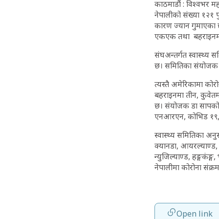
काठमाडौं : विश्वभर म
नेपालीको संख्या १२१
कारण ज्यान गुमाएका छ
एकएक तथा बहराइनमा द
संघअन्तर्गत स्वास्थ्
छ। समितिका संयोजक 
त्यस्तै अमेरिकामा को
बहराइनमा तीन, कुवेतम
छ। संयोजक डा सापकोट
एनआरएन, कोभिड १९, उ
स्वास्थ्य समितिका अनु
क्यानडा, आयरल्याण्ड, मा
न्युजिल्याण्ड, हङ्गकंङ्
नेपालीमा कोरोना संक्
Open link