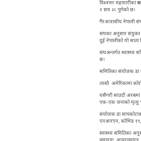
विश्वभर महामारीका रु
१ सय २८ पुगेको छ।
गैरआवासीय नेपाली सं
संघका अनुसार संयुक्
दुई नेपालीको यो सात
संघअन्तर्गत स्वास्थ्
छ।
समितिका संयोजक डा 
त्यस्तै अमेरिकामा को
यसैगरी साउदी अरबमा आ
एक-एक जनाको मृत्य
संयोजक डा सापकोटाका
एनआरएन, कोभिड १९, उ
स्वास्थ्य समितिका अनु
क्यानडा, आयरल्याण्ड, मा