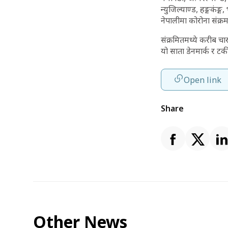
न्युजिल्याण्ड, हङ्गकंङ्
नेपालीमा कोरोना संक
संक्रमितमध्ये करीब 
यो साता डेनमार्क र टर्
Open link
Share
Other News