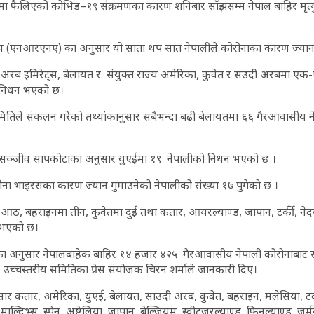
पमा फैलिएको कोभिड–१९ संक्रमणका कारण शनिबार साँझसम्म नेपाल बाहिर मृत्यु 
घ (एनआरएनए) का अनुसार यो साता थप सात नेपालीले कोरोनाका कारण ज्यान
त अरब इमिरेट्स, बेलायत र संयुक्त राज्य अमेरिका, कुवेत र सउदी अरबमा 
ा निधन भएको छ।
य समितिले संकलन गरेको तथ्यांकानुसार सबैभन्दा बढी बेलायतमा ६६ गैरआवासीय न
सञ्जीव सापकोटाका अनुसार युएईमा १९ नेपालीको निधन भएको छ ।
रोना भाइरसका कारण ज्यान गुमाउनेको नेपालीको संख्या १७ पुगेको छ ।
ठ, बहराइनमा तीन, कुवेतमा दुई तथा कतार, आयरल्याण्ड, जापान, टर्की, नेदरल्
ु भएको छ।
 अनुसार नेपालबाहेक बाहिर १४ हजार ४२५ गैरआवासीय नेपाली कोरोनाबाट 
च्चस्तरीय समितिका प्रेस संयोजक चिरन शर्माले जानकारी दिए।
सार कतार, अमेरिका, युएई, बेलायत, साउदी अरब, कुवेत, बहराइन, मलेसिया, टर्की,
ल्दिभ्स, स्पेन, अष्ट्रेलिया, जापान, बेल्जियम, स्वीट्जरल्याण्ड, फिनल्याण्ड, जर्म