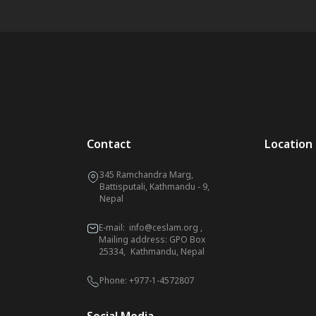
Contact
Location
345 Ramchandra Marg,
Battisputali, Kathmandu - 9,
Nepal
E-mail:
info@ceslam.org
,
Mailing address: GPO Box
25334, Kathmandu, Nepal
Phone:
+977-1-4572807