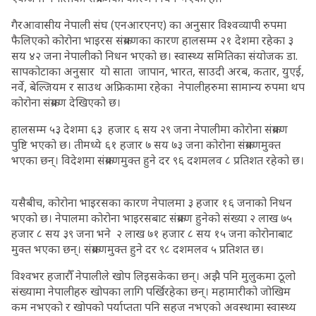
गैरआवासीय नेपाली संघ (एनआरएनए) का अनुसार विश्वव्यापी रुपमा
फैलिएको कोरोना भाइरस संक्रमणका कारण हालसम्म २१ देशमा रहेका ३
सय ४२ जना नेपालीको निधन भएको छ। स्वास्थ्य समितिका संयोजक डा.
सापकोटाका अनुसार यो साता जापान, भारत, साउदी अरब, कतार, युएई,
नर्वे, बेल्जियम र साउथ अफ्रिकामा रहेका नेपालीहरुमा सामान्य रुपमा थप
कोरोना संक्रमण देखिएको छ।
हालसम्म ५३ देशमा ६३ हजार ६ सय २९ जना नेपालीमा कोरोना संक्रमण
पुष्टि भएको छ। तीमध्ये ६१ हजार ७ सय ७३ जना कोरोना संक्रमणमुक्त
भएका छन्। विदेशमा संक्रमणमुक्त हुने दर ९६ दशमलव ८ प्रतिशत रहेको छ।
यसैबीच, कोरोना भाइरसका कारण नेपालमा ३ हजार १६ जनाको निधन
भएको छ। नेपालमा कोरोना भाइरसबाट संक्रमण हुनेको संख्या २ लाख ७५
हजार ८ सय ३९ जना भने २ लाख ७१ हजार ८ सय १५ जना कोरोनाबाट
मुक्त भएका छन्। संक्रमणमुक्त हुने दर ९८ दशमलव ५ प्रतिशत छ।
विश्वभर हजारौँ नेपालीले खोप लिइसकेका छन्। अझै पनि मुलुकमा ठूलो
संख्यामा नेपालीहरु खोपका लागि पर्खिरहेका छन्। महामारीको जोखिम
कम नभएको र खोपको पर्याप्तता पनि सहज नभएको अवस्थामा स्वास्थ्य