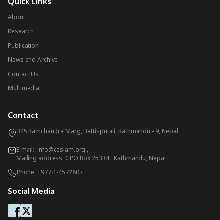
Quick Links
About
Research
Publication
News and Archive
Contact Us
Multimedia
Contact
345 Ramchandra Marg, Battisputali, Kathmandu - 9, Nepal
E-mail:
info@ceslam.org
,
Mailing address: GPO Box 25334, Kathmandu, Nepal
Phone:
+977-1-4572807
Social Media