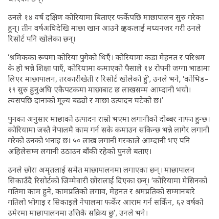
उनले १४ वर्ष दक्षिण कोरियामा बिताएर फर्केपछि माछापालन सुरु गरेका
हुन्। तीन वर्षअघिदेखि माछा खान आउने ग्राहकलाई मध्यनजर गरी उनले
रिसोर्ट पनि खोलेका छन्।
‘श्रमिकका रूपमा कोरिया पुगेको थिएँ। कोरियामा कडा मेहनत र परिश्रम
के हो भन्ने शिक्षा पाएँ, कोरियामा कमाएको पैसाले १४ रोपनी जग्गा भाडामा
लिएर माछापालन, तरकारीखेती र रिसोर्ट खोलेको हुँ’, उनले भने, ‘कोभिड–
१९ सुरु हुनुअघि एकैपटकमा माछाबाट छ लाखसम्म आम्दानी भयो।
त्यसपछि दानाको मूल्य बढ्यो र माछा उत्पादन घटेको छ।’
पुनका अनुसार माछाको उत्पादन राम्रो भएमा लगानीको दोब्बर नाफा हुन्छ।
कोरियामा जस्तै नेपालमै काम गर्न सके कमाउन सकिन्छ भन्ने लागेर लगानी
गरेको उनको भनाइ छ। ५० लाख लगानी गरकाले आम्दानी भए पनि
अहिलेसम्म लगानी उठाउन बाँकी रहेको पुनले बताए।
उनले छोरा अमृतलाई समेत माछापालनमा लगाएका छन्। माछापालन
सिकाउँदै रिसोर्टको जिम्मेवारी छोरालाई दिएका छन्। ‘कोरियामा मेसिनको
गतिमा काम हुने, कामप्रतिको लगाव, मेहनत र श्रमप्रतिको सम्मानबारे
गतिलो भोगाइ र सिकाइले नेपालमा फर्केर आराम गर्न सकिँन, ६२ वर्षको
उमेरमा माछापालनमा उत्तिकै सक्रिय छु’, उनले भने।