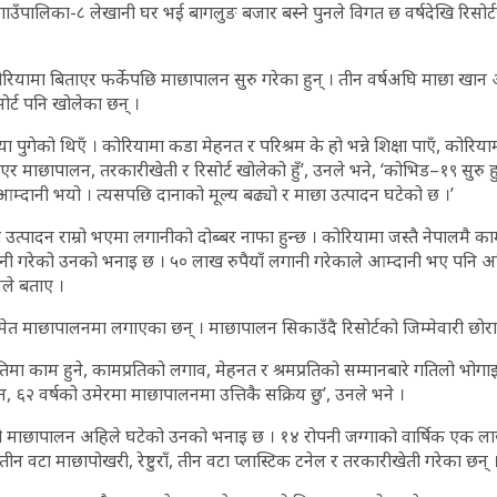
ँपालिका-८ लेखानी घर भई बागलुङ बजार बस्ने पुनले विगत छ वर्षदेखि रिसोर्टस
ोरियामा बिताएर फर्केपछि माछापालन सुरु गरेका हुन् । तीन वर्षअघि माछा खान 
ोर्ट पनि खोलेका छन् ।
ा पुगेको थिएँ । कोरियामा कडा मेहनत र परिश्रम के हो भन्ने शिक्षा पाएँ, कोरि
िएर माछापालन, तरकारीखेती र रिसोर्ट खोलेको हुँ’, उनले भने, ‘कोभिड–१९ सुर
्दानी भयो । त्यसपछि दानाको मूल्य बढ्यो र माछा उत्पादन घटेको छ ।’
उत्पादन राम्रो भएमा लगानीको दोब्बर नाफा हुन्छ । कोरियामा जस्तै नेपालमै 
गानी गरेको उनको भनाइ छ । ५० लाख रुपैयाँ लगानी गरेकाले आम्दानी भए पनि अ
नले बताए ।
त माछापालनमा लगाएका छन् । माछापालन सिकाउँदै रिसोर्टको जिम्मेवारी छोर
िमा काम हुने, कामप्रतिको लगाव, मेहनत र श्रमप्रतिको सम्मानबारे गतिलो भोगा
न, ६२ वर्षको उमेरमा माछापालनमा उत्तिकै सक्रिय छु’, उनले भने ।
एको माछापालन अहिले घटेको उनको भनाइ छ । १४ रोपनी जग्गाको वार्षिक एक ल
्ट, तीन वटा माछापोखरी, रेष्टुराँ, तीन वटा प्लास्टिक टनेल र तरकारीखेती गरेका छन् 