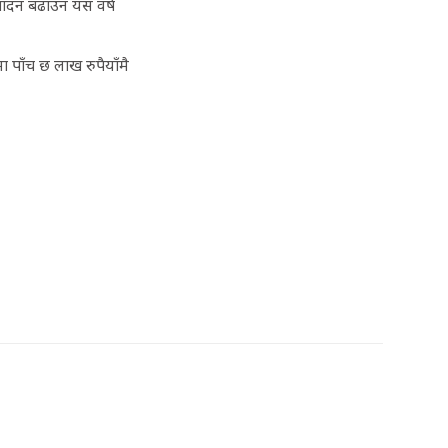
पादन बढाउन यस वर्ष
ा पाँच छ लाख रुपैयाँमै