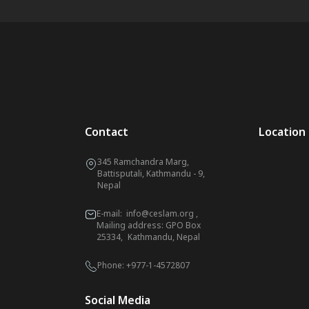
Contact
Location
345 Ramchandra Marg,
Battisputali, Kathmandu - 9,
Nepal
E-mail:
info@ceslam.org
,
Mailing address: GPO Box
25334, Kathmandu, Nepal
Phone:
+977-1-4572807
Social Media