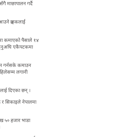
ँगै माछापालन गर्दै
आउने ग्राहकलाई
यामा कमाएको पैसाले १४
ु हुनुअघि एकैपटकमा
काम गर्नसके कमाउन
हिलेसम्म लगानी
ालाई दिएका छन् ।
इ र सिकाइले नेपालमा
ाख ५० हजार भाडा
।