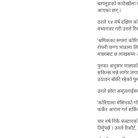
बागलुङको काठेखोला गाउ
आएका छन् ।
उनले १४ वर्ष दक्षिण क
मध्यनजर गरी उनले रिस
‘श्रमिकका रूपमा कोरिय
रोपनी जग्गा भाडामा ल
माछाबाट छ लाखसम्म आम
पुनका अनुसार माछाको 
सकिन्छ भन्ने लागेर ल
उठाउन बाँकी रहेको पु
उनले छोरा अमृतलाईसमे
‘कोरियामा मेसिनको गत
फर्केर आराम गर्न सकिँ
चार वर्ष निकै फस्टा
तिर्नुपर्छ । उनले रिसोर