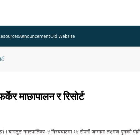
Resources
Announcement
Old Website
्ट
र्केर माछापालन र रिसोर्ट
 । बागलुङ नगरपालिका-४ निरयघाटमा १४ रोपनी जग्गामा लक्ष्मण पुनको एग्रो रि