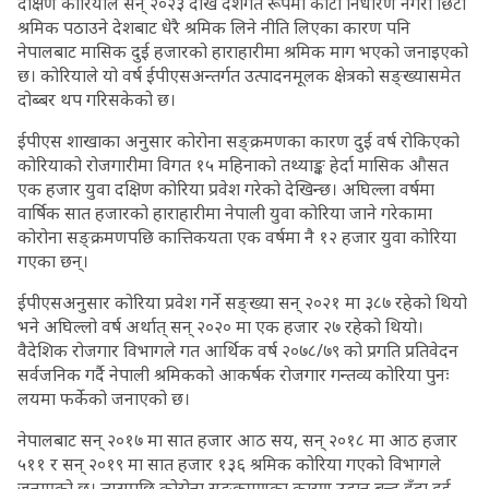
दक्षिण कोरियाले सन् २०२३ देखि देशगत रूपमा कोटा निर्धारण नगरी छिटो
श्रमिक पठाउने देशबाट धेरै श्रमिक लिने नीति लिएका कारण पनि
नेपालबाट मासिक दुई हजारको हाराहारीमा श्रमिक माग भएको जनाइएको
छ। कोरियाले यो वर्ष ईपीएसअन्तर्गत उत्पादनमूलक क्षेत्रको सङ्ख्यासमेत
दोब्बर थप गरिसकेको छ।
ईपीएस शाखाका अनुसार कोरोना सङ्क्रमणका कारण दुई वर्ष रोकिएको
कोरियाको रोजगारीमा विगत १५ महिनाको तथ्याङ्क हेर्दा मासिक औसत
एक हजार युवा दक्षिण कोरिया प्रवेश गरेको देखिन्छ। अघिल्ला वर्षमा
वार्षिक सात हजारको हाराहारीमा नेपाली युवा कोरिया जाने गरेकामा
कोरोना सङ्क्रमणपछि कात्तिकयता एक वर्षमा नै १२ हजार युवा कोरिया
गएका छन्।
ईपीएसअनुसार कोरिया प्रवेश गर्ने सङ्ख्या सन् २०२१ मा ३८७ रहेको थियो
भने अघिल्लो वर्ष अर्थात् सन् २०२० मा एक हजार २७ रहेको थियो।
वैदेशिक रोजगार विभागले गत आर्थिक वर्ष २०७८/७९ को प्रगति प्रतिवेदन
सर्वजनिक गर्दै नेपाली श्रमिकको आकर्षक रोजगार गन्तव्य कोरिया पुनः
लयमा फर्केको जनाएको छ।
नेपालबाट सन् २०१७ मा सात हजार आठ सय, सन् २०१८ मा आठ हजार
५११ र सन् २०१९ मा सात हजार १३६ श्रमिक कोरिया गएको विभागले
जनाएको छ। त्यसपछि कोरोना सङ्क्रमणका कारण उडान बन्द हुँदा दुई