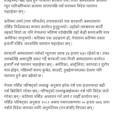
लाखभन्दा बढी खर्च हुने गरेकोमा सरकार तथा निजी अस्पतालले अत्यन्त
न्यून पारिश्रमिकमा काममा लगाएपछि नर्स धमाधम विदेश पलायन
भइरहेका छन् ।
करिस्मा शर्मा (नाम परिवर्तन) उपत्यकाको एक सरकारी अस्पतालमा
नर्सिङ निर्देशकका रूपमा कार्यरत हुनुहुन्थ्यो । उहाँको तलबभत्ता सातौँ
तहको थियो तर पनि नेपालमा भविष्य नदेखेपछि उहाँ केही समयअघि मात्र
अमेरिका जानुभयो । करिस्मा एक उदाहरण हो, नेपालमा करिष्मा जस्ता
हजारौँ नर्सिङ जनशक्ति पलायन भइरहेका छन् ।
सरकारी अस्पतालमा नर्सको न्यूनतम तलब ३४ हजार ७३० रहेको छ । उक्त
तलबदेखि असन्तुष्टि प्रकट गर्दै सरकारी तथा निजी अस्पतालमा कार्यरत
हजारौँ नर्स पलायन भइरहेका छन् । अमेरिका, अस्ट्रेलिया, क्यानडा र युरोप
मात्र होइन, पछिल्लो समय कुबेत, साउदी, दुबईलगायतका देशमा पनि
पलायन हुने क्रम बढेको छ ।
नेपाल नर्सिङ परिषद्को तथ्याङ्क अनुसार हरेक वर्ष एक हजारभन्दा बढी
नर्स बिदेसिने गरेका छन् । परिषद्को तथ्याङ्कबाहेकका नर्स पनि विदेश जाने
गरेका छन् । कतिपय नर्सिङ अध्ययन गर्न जाने र त्यहीँ कार्यरत छन् ।
नर्सिङ परिषद्का अनुसार २०८२ असार मसान्तसम्ममा ५० हजार ७७६ जना
नर्सले विदेश जानका लागि अनुमतिपत्र (एनओसी) लिएका छन् ।