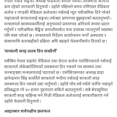
नेपाल नर्सिङ सङ्घकी अध्यक्ष चन्द्रकला शर्माले नर्सको तलबभत्ता अत्यन्तै
कम रहेको जानकारी दिनुभयो । उहाँले पछिल्लो समय मणिपाल मेडिकल
कलेज र गण्डकी मेडिकल कलेजका नर्सलाई न्यून पारिश्रमिक दिने गरेको
पाइएकाले सरकारलाई सङ्घका तर्फबाट ज्ञापनपत्र बुझाइएको बताउनुभयो ।
मन्त्रालयले स्वास्थ्यकर्मीलाई अनुभवको प्रमाणपत्र अनिवार्य रूपमा प्रदान
गर्नुपर्ने र पारिश्रमिक बैङ्किङ प्रणालीमार्फत मात्र उपलब्ध गराउनुपर्ने व्यवस्था
पनि स्पष्ट पारेको छ । मन्त्रालयले निर्देशन कार्यान्वयन नगर्ने अस्पताल र
संस्थामाथि कारबाहीको प्रक्रिया अघि बढाइने चेतावनीसमेत दिएको छ ।
‘सरकारी सरह तलब दिन सक्दैनौँ’
यसैबिच नेपाल प्राइभेट मेडिकल तथा डेन्टल कलेज एसोसिएसनले नर्सलाई
सरकारले तोकेबमोजिमको तलबभत्ता दिन नसक्ने पत्र स्वास्थ्य तथा
जनसङ्ख्या मन्त्रालयलाई पठाएको छ । एसोसिएसनका अध्यक्ष प्राडा
ज्ञानेन्द्रमान सिंह कार्कीले सरकारले भन्दैमा नर्सलाई सरकारी सरह
तलबभत्ता दिन नसक्ने प्रस्ट पार्नुभयो । उहाँले पाँच वर्ष नर्सले जागिर नछाड्ने
प्रतिबद्धता गरे ४० हजार पु¥याउन सकिने बताउनुभयो । सबै सेवासुविधा
सरकारी सरह चाहिन्छ भने निजी मेडिकल कलेजलाई सरकारीकरण गर्न
उहाँले चेतावनी दिनुभयो ।
आइतबार सर्वपक्षीय छलफल