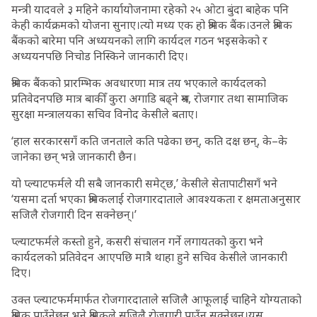
मन्त्री यादवले ३ महिने कार्यायोजनामा रहेको २५ ओटा बुंदा बाहेक पनि
केही कार्यक्रमको योजना सुनाए।त्यो मध्य एक हो श्रमिक बैंक।उनले श्रमिक
बैंकको बारेमा पनि अध्ययनको लागि कार्यदल गठन भइसकेको र
अध्ययनपछि निचोड निस्किने जानकारी दिए।
श्रमिक बैंकको प्रारम्भिक अवधारणा मात्र तय भएकाले कार्यदलको
प्रतिवेदनपछि मात्र बाकीँ कुरा अगाडि बढ्ने श्रम, रोजगार तथा सामाजिक
सुरक्षा मन्त्रालयका सचिव विनोद केसीले बताए।
‘हाल सरकारसगँ कति जनताले कति पढेका छन्, कति दक्ष छन्, के–के
जानेका छन् भन्ने जानकारी छैन।
यो प्ल्याटफर्मले यी सबै जानकारी समेट्छ,’ केसीले सेतापाटीसगँ भने
‘यसमा दर्ता भएका श्रमिकलाई रोजगारदाताले आवश्यकता र क्षमताअनुसार
सजिलै रोजगारी दिन सक्नेछन्।’
प्ल्याटफर्मले कस्तो हुने, कसरी संचालन गर्ने लगायतको कुरा भने
कार्यदलको प्रतिवेदन आएपछि मात्रै थाहा हुने सचिव केसीले जानकारी
दिए।
उक्त प्ल्याटफर्ममार्फत रोजगारदाताले सजिलै आफूलाई चाहिने योग्यताको
श्रमिक पाउँनेछन् भने श्रमिकले सजिलै रोजगारी पाउँन सक्नेछन्।यस