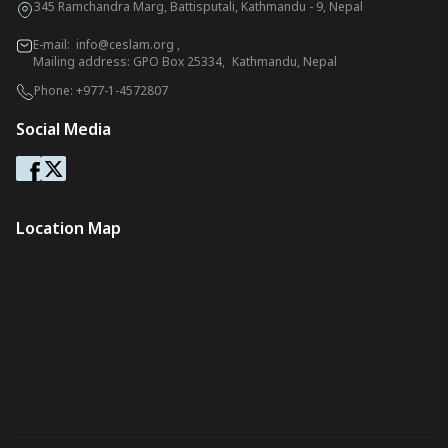
345 Ramchandra Marg, Battisputali, Kathmandu - 9, Nepal
E-mail:
info@ceslam.org
,
Mailing address: GPO Box 25334, Kathmandu, Nepal
Phone:
+977-1-4572807
Social Media
Location Map