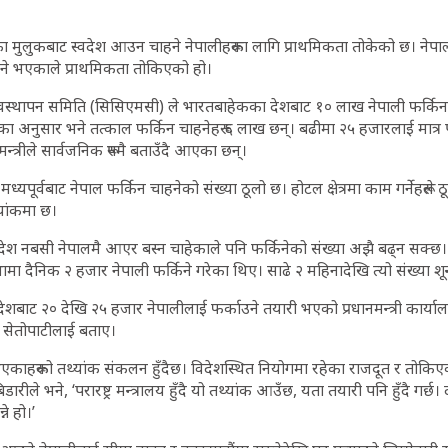
मुलुकबाट स्वदेश आउन चाहने नेपालीहरूका लागि प्राथमिकता तोकेको छ। नेपा
ने भएकाले प्राथमिकता तोकिएको हो।
स्थापन समिति (सिसिएमसी) ले भारतबाहेकका देशबाट १० लाख नेपाली फर्किन
रालयका अनुसार भने तत्काल फर्किन चाहनेहरू ६ लाख छन्। बढीमा २५ हजारलाई मात
रमन्त्रीले सार्वजनिक रूपमै बताउँदै आएका छन्।
र मध्यपूर्वबाट नेपाल फर्किन चाहनेको संख्या ठूलो छ। होटल क्षेत्रमा काम गर्नेहरूले 
्यांकमा छ।
 नबसी नेपालमै आएर बस्न चाहेकाले पनि फर्किनेको संख्या अझै बढ्न सक्छ। परर
मा दैनिक २ हजार नेपाली फर्किने गरेका थिए। साढे २ महिनादेखि त्यो संख्या श
शबाट २० देखि २५ हजार नेपालीलाई फर्काउने तयारी भएको प्रधानमन्त्री कार्
े सेतोपाटीलाई बताए।
 भएकाहरूको तथ्यांक संकलन हुँदैछ। विदेशस्थित नियोगमा रहेका राजदूत र तोक
बिडारीले भने, ‘परारष्ट्र मन्त्रालय हुँदै यो तथ्यांक आउँछ, यता तयारी पनि हुँदै गर्
्ने हो।’