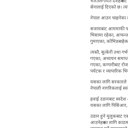
भारतलगायत देशहरूबाट आ
सेनालाई दिएको छ। त्य
नेपाल आउन चाहनेका ला
सजायबाट आममाफी पाएका
भिसामा रहेका, आफन्तक
गुमाएका, कोभिडबाहेक 
त्यस्तै, सुत्केरी तथा
गएका, अध्ययन समाप्त भ
गएका, कम्पनीबाट रोजगा
पर्यटक र व्यापारिक भि
यसका लागि सरकारले को
नेपाली नागरिकलाई स्
हवाई उडानबाट स्वदेश आ
यसका लागि पिसिआर, 
उडान हुने मुलुकबाट 
आउनेहरूका लागि काठमाडौ