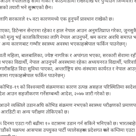
उने नेपालीलाई सीमा नाका र काठमाडौंमा राख्नेदेखि घर पुर्‍याउने जिम्मेवारी
सको तयारी भने सुरू भएको छैन।
गि सरकारले १५ वटा कारणमध्ये एक हुनुपर्ने प्रावधान राखेको छ।
, डिटेन्सन सेन्टरमा रहेका र हाल नेपाल आउन अनुमतिप्राप्त गरेका, जुनसुक
ो मृत्यु भई काजकिरियाका लागि नेपाल आउनुपर्ने, श्रम करार अवधि समाप्त 
अन्य कारणबाट गम्भीर स्वास्थ्य अवस्था भएकाहरू नेपाल फर्किन पाउनेछन्।
 गर्भवती महिला, बालबालिका, ज्येष्ठ नागरिक र अपांगता भएका, सरकारी सेवामा 
एका विद्यार्थी, नेपाल आउनुपर्ने अवस्थामा रहेका अध्ययनरत विद्यार्थी, पारिव
रीसहित विदा सुविधा पाएका, अन्तर्राष्ट्रिय संघ-संस्थामा कार्यरत र नेपाल आउन
सामा गएकाहरू नेपाल फर्किन पाउनेछन्।
भिड-१९ को विश्वव्यापी संक्रमणका कारण उत्पन्न असहज परिस्थितिमा स्वदेश
वदेश आउन सहजीकरण गर्नेसम्बन्धी आदेश, २०७७ जारी गरेको छ।
उने व्यक्तिले उडानअघि कोभिड संक्रमण नभएको स्वास्थ्य परीक्षणको प्रमाणपत्र
आरडिटी वा अन्य परीक्षण तोकिएको छ।
एक दिनमा एउटा गरी बढीमा १० वटासम्म उडान गर्न सकिने भनिएको छ। भारतबाह
ंको चक्रपथ आसपास उपयुक्त पार्टी प्यालेसहरूमा प्रदेशगत रूपले कम्तिमा एउटा ‘