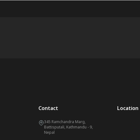
Contact
Location
345 Ramchandra Marg,
Battisputali, Kathmandu - 9,
Nepal