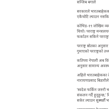
सन्जिब बगाले
सरकारले भारतबाहेकका 
एकैचोटि ल्याउन नसकि
कोभिड-१९ जोखिम व्यव
थियो। परराष्ट्र मन्त्
फर्काउन सकिने परराष्ट्
परराष्ट्र स्रोतका अनुसा
गुमाएको परराष्ट्रको तथ
कतिपय नेपाली अब विदेश
अनुसार सामान्य अवस्था
अहिले भारतबाहेकका दे
नारायणप्रसाद बिडारील
‘स्वदेश फर्किन जरुरी
संकलन गर्दै हुनुहुन्छ,’ 
सकेर ल्याउन सुरू गर्छौं भन