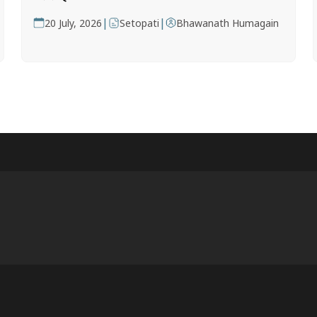
|
|
20 July, 2026
Setopati
Bhawanath Humagain