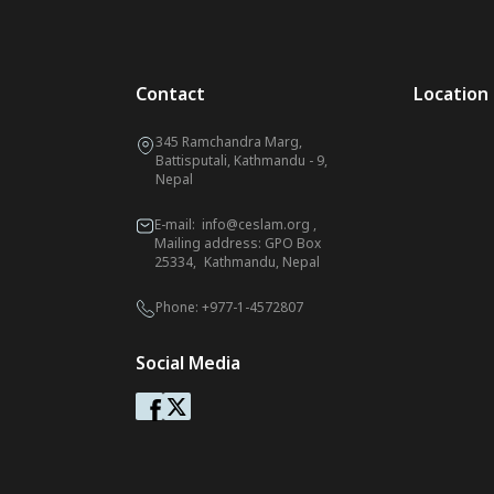
Contact
Location
345 Ramchandra Marg,
Battisputali, Kathmandu - 9,
Nepal
E-mail:
info@ceslam.org
,
Mailing address: GPO Box
25334, Kathmandu, Nepal
Phone:
+977-1-4572807
Social Media