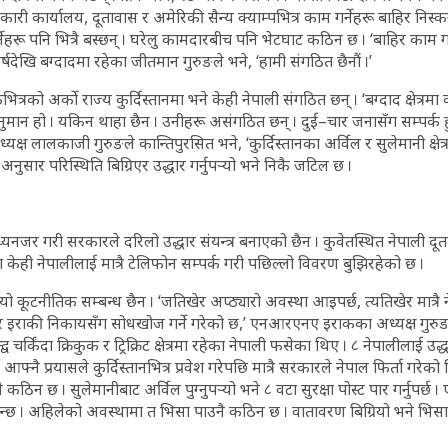
कारी कार्यालय, दूतावास र अमेरिकी सैन्य क्याम्पभित्र काम गर्नेहरू बाहिर निस्कन
ेहरू पनि भित्रै बस्छन् । घरेलु कामदारबीच पनि भेटघाट कठिन छ । ‘बाहिर काम गर
वर्षदेखि बग्दादमा रहेका जीतमान गुरुङले भने, ‘हामी संगठित छैनौं ।’
ित्रको अर्को राज्य कुर्दिस्तानमा भने केही नेपाली संगठित छन् । ‘बग्दाद क्षेत्रम
नुमान हो । यकिन थाहा छैन । उनीहरू असंगठित छन् । दुई–चार जनासँग सम्पर्क ह
क्ष लालकाजी गुरुङले कान्तिपुरसित भने, ‘कुर्दिस्तानका अर्विल र सुलेमानी क्षेत्
अनुसार परिस्थिति बिग्रिएर उद्धार गर्नुपर्‍यो भने निकै जटिल छ ।
नजर गरी सरकारले दरिलो उद्धार संयन्त्र बनाएको छैन । कुवेतस्थित नेपाली दूता
हेका केही नेपालीलाई मात्रै टेलिफोन सम्पर्क गरी पछिल्लो विवरण बुझिरहेको छ ।
 कूटनीतिक सम्बन्ध छैन । ‘जतिखेर अप्ठ्यारो अवस्था आइपर्छ, त्यतिखेर मात्रै
र इराकी निकायसँग सोधखोज गर्ने गरेको छ,’ एनआरएनए इराकका अध्यक्ष गुरुङ
्व चर्किंदा क्रिकुक र ट्रिक्रिट क्षेत्रमा रहेका नेपाली फसेका थिए । ८ नेपालीलाई उद्
आफ्नै प्रयासले कुर्दिस्तानभित्र प्रवेश गरेपछि मात्रै सरकारले नेपाल फिर्ता गरेक
ठिन छ । सुलेमानीबाट अर्विल पुग्नुपर्‍यो भने ८ वटा सुरक्षा पोस्ट पार गर्नुपर्छ । ए
चाहिन्छ । अहिलेको अवस्थामा त भिसा पाउनै कठिन छ । वातावरण बिग्रियो भने भिसा