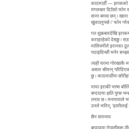
काठमाडौँ — इराकको रा
मंगलबार दिउँसो फोन सम्
साना बच्चा छन् । खाना
खुवाउनुपर्छ ।’ फोन गर
गत शुक्रबारदेखि इराक
कराइरहेको देख्छु । स
मालिक्नीले इरानका ठूल
पठाइदिन्छौं भनेर सम्झा
त्यही घरमा गोरखाकै मनम
असल श्रीमान् परिदिएक
छु । काठमाडौंमा छोरीहर
माया इराकी भाषा बोल्छ
बग्दादमा क्षति पुग्छ भन
तनाव छ । मनमायाले भने
उनले भनिन्, ‘हामीलाई 
छैन समन्वय
बग्दादमा नेपालीहरू तीन 