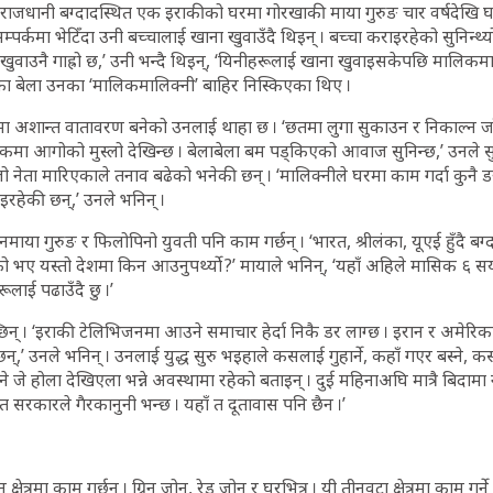
जधानी बग्दादस्थित एक इराकीको घरमा गोरखाकी माया गुरुङ चार वर्षदेखि घर
पर्कमा भेटिँदा उनी बच्चालाई खाना खुवाउँदै थिइन् । बच्चा कराइरहेको सुनिन्थ्
 खुवाउनै गाह्रो छ,’ उनी भन्दै थिइन्, ‘यिनीहरूलाई खाना खुवाइसकेपछि मालिकम
ेका बेला उनका ‘मालिकमालिक्नी’ बाहिर निस्किएका थिए ।
मा अशान्त वातावरण बनेको उनलाई थाहा छ । ‘छतमा लुगा सुकाउन र निकाल्न जा
डकमा आगोको मुस्लो देखिन्छ । बेलाबेला बम पड्किएको आवाज सुनिन्छ,’ उनले स
ो नेता मारिएकाले तनाव बढेको भनेकी छन् । ‘मालिक्नीले घरमा काम गर्दा कुनै डर
इरहेकी छन्,’ उनले भनिन् ।
ाया गुरुङ र फिलोपिनो युवती पनि काम गर्छन् । ‘भारत, श्रीलंका, यूएई हुँदै बग्द
ो भए यस्तो देशमा किन आउनुपर्थ्यो ?’ मायाले भनिन्, ‘यहाँ अहिले मासिक ६
ूलाई पढाउँदै छु ।’
िन् । ‘इराकी टेलिभिजनमा आउने समाचार हेर्दा निकै डर लाग्छ । इरान र अमेरि
्छन्,’ उनले भनिन् । उनलाई युद्ध सुरु भइहाले कसलाई गुहार्ने, कहाँ गएर बस्ने, कसर
 जे होला देखिएला भन्ने अवस्थामा रहेको बताइन् । दुई महिनाअघि मात्रै बिदाम
त सरकारले गैरकानुनी भन्छ । यहाँ त दूतावास पनि छैन ।’
क्षेत्रमा काम गर्छन् । ग्रिन जोन, रेड जोन र घरभित्र । यी तीनवटा क्षेत्रमा काम गर