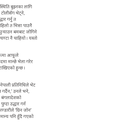
स्थिति बुझ्नका लागि
ोलीसँग भेट्ने,
धार गर्नु त
पहिलो त भिसा पाउनै
पुर्‍याउन बमबाट जोगिने
घण्टा नै चाहियो । यस्तो
सडकमा आफूले
ादमा मान्छे भेला गरेर
राखिएको हुन्छ ।
ेपाली प्रतिनिधिले भेट
गर्दैन,’ उनले भने,
त, बंगलादेशको
ग्दा उद्धार गर्न
ण्डारीले ‘ग्रिन जोन’
मान्य पनि हुँदै गएको