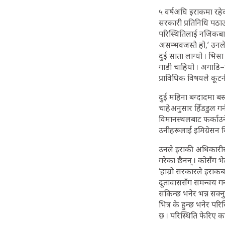
५ वर्षअघि इराकमा रहेक
सरकारी प्रतिनिधि पठा
परिस्थितिलाई नजिकबाट बुझ
असम्भवजस्तै हो,’ उनल
दुई साता लाग्यो । भिसा
गाडी चाहियो । अगाडि–पछ
प्राविधिक विषयले कूटनी
दुई महिना बग्दादमा ब
चाहेअनुसार हिँडडुल गर्न
विमानस्थलबाट फर्काउने
उनीहरूलाई इमिग्रेसन क्
उनले इराकी अधिकारीसँग
गरेका छैनन् । कोसँग भे
‘हाम्रो सरकारले इराकब
दूतावाससँग समन्वय गर्न
सकिन्छ भनेर भन्न सक्नुप
भित्र के हुन्छ भनेर प
छ । परिस्थिति फेरिए क