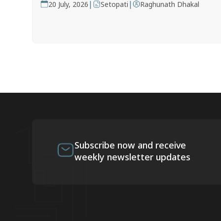
|
|
20 July, 2026
Setopati
Raghunath Dhakal
Subscribe now and receive
weekly newsletter updates