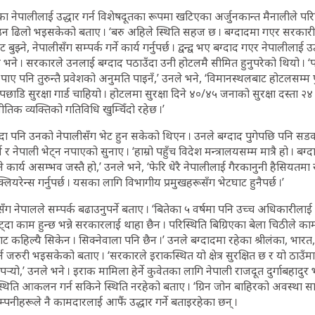
ा नेपालीलाई उद्धार गर्न विशेषदूतका रूपमा खटिएका अर्जुनकान्त मैनालीले परि
उन ढिलो भइसकेको बताए । ‘बरु अहिले स्थिति सहज छ । बग्दादमा गएर सरकारी ट
्ने, नेपालीसँग सम्पर्क गर्ने कार्य गर्नुपर्छ । द्वन्द्व भए बग्दाद गएर नेपालीलाई उद्
े भने । सरकारले उनलाई बग्दाद पठाउँदा उनी होटलमै सीमित हुनुपरेको थियो । ‘
 पाए पनि तुरुन्तै प्रवेशको अनुमति पाइनँ,’ उनले भने, ‘विमानस्थलबाट होटलसम्म 
ाडि सुरक्षा गार्ड चाहियो । होटलमा सुरक्षा दिने ४०/४५ जनाको सुरक्षा दस्ता २४ 
तिक व्यक्तिको गतिविधि खुम्चिँदो रहेछ ।’
स्दा पनि उनको नेपालीसँग भेट हुन सकेको थिएन । उनले बग्दाद पुगेपछि पनि 
 र नेपाली भेट्न नपाएको सुनाए । ‘हाम्रो पहुँच विदेश मन्त्रालयसम्म मात्रै हो । बग्द
 कार्य असम्भव जस्तै हो,’ उनले भने, ‘फेरि धेरै नेपालीलाई गैरकानुनी हैसियतमा 
लियरेन्स गर्नुपर्छ । यसका लागि विभागीय प्रमुखहरूसँग भेटघाट हुनैपर्छ ।’
 नेपालले सम्पर्क बढाउनुपर्ने बताए । ‘बितेका ५ वर्षमा पनि उच्च अधिकारीलाई न
ट्दा काम हुन्छ भन्ने सरकारलाई थाहा छैन । परिस्थिति बिग्रिएका बेला चिठीले काम 
ाट कहिल्यै सिकेन । सिक्नेवाला पनि छैन ।’ उनले बग्दादमा रहेका श्रीलंका, भार
 जरुरी भइसकेको बताए । ‘सरकारले इराकस्थित यो क्षेत्र सुरक्षित छ र यो ठाउँमा पु
र्‍यो,’ उनले भने । इराक मामिला हेर्ने कुवेतका लागि नेपाली राजदूत दुर्गाबहादुर भ
रिस्थिति आकलन गर्न सकिने स्थिति नरहेको बताए । ‘ग्रिन जोन बाहिरको अवस्था सा
म्पनीहरूले नै कामदारलाई आफैं उद्धार गर्ने बताइरहेका छन् ।