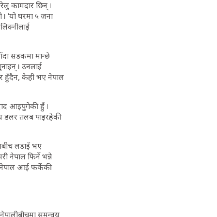
ेलु कामदार छिन् ।
यो । ‘यो घरमा ५ जना
ालिक्नीलाई
ँदा सडकमा मान्छे
ुनाइन् । उनलाई
 हुँदैन, केही भए नेपाल
ाद आइपुगेकी हुँ ।
 सय डलर तलब पाइरहेकी
काबीच लडाइँ भए
ी नेपाल फिर्ने भन्ने
ा नेपाल आई फर्केकी
्ने नेपालीबीचमा समन्वय