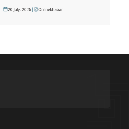
|
20 July, 2026
Onlinekhabar