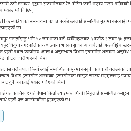
जगारी ठगी लगायत मुद्दामा इन्टरपोलबाट रेड नोटिस जारी भएका फरार प्रतिवादी स
य पक्राउ परेकी छिन्।
डियाको समन्वयमा पक्राउ परेकी उनलाई सम्बन्धित मुद्दामा कारवाही गर्ने/
 ल्याइएको छ।
गापुर पठाइदिन्छु भनि ४० जनाभन्दा बढी व्यक्तिहरूबाट ५ करोड २ लाख ९४ हजार
यपुर त्रियुगा नगरपालिका-१० ठेगाना भएका सुजन आचार्यलाई अन्तर्राष्ट्रिय स
ेपाल प्रहरी प्रधान कार्यालय अपराध अनुसन्धान विभाग इन्टरपोल शाखामा अनुरो
ध रेड नोटिस जारी भएको थियो।
 खोजतलास गरी नेपाल फिर्ता ल्याई सम्बन्धित कसूरमा कानूनी कारवाही गराउनको लाग
धान विभाग इन्टरपोल शाखाबाट इन्टरपोलका सम्पूर्ण सदस्य राष्ट्रहरूलाई पत्र
बाट दुवै जनालाई पक्राउ गरिएको थियो।
लाई गत कात्तिक ९ गते नेपाल फिर्ता ल्याइएको थियो। बिनुलाई सम्बन्धित कसूर
ार्थ प्रहरी वृत्त कालीमाटीमा बुझाइएको छ।