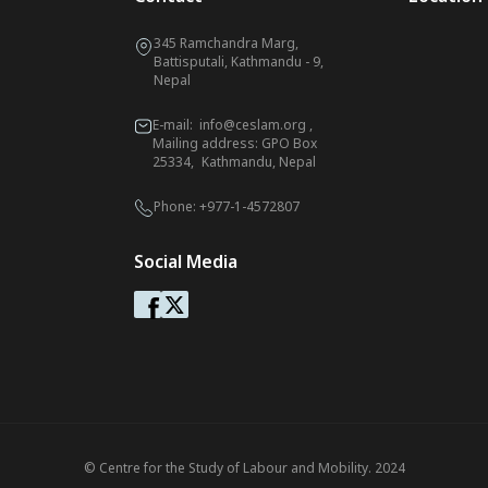
345 Ramchandra Marg,
Battisputali, Kathmandu - 9,
Nepal
E-mail:
info@ceslam.org
,
Mailing address: GPO Box
25334, Kathmandu, Nepal
Phone:
+977-1-4572807
Social Media
© Centre for the Study of Labour and Mobility. 2024