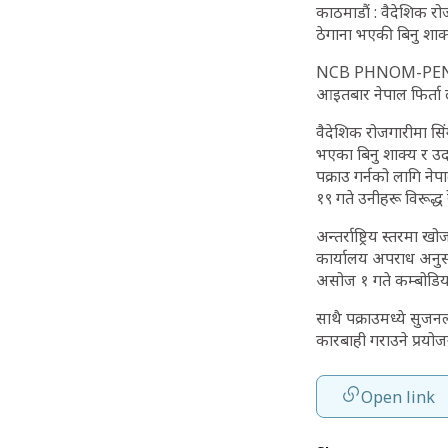
काठमाडौं : वैदेशिक रो
ठेगाना भएकी बिनु शाक्
NCB PHNOM-PENH कम्बो
आइतबार नेपाल फिर्ता
वैदेशिक रोजगारीमा सिं
भएका बिनु शाक्य र उद
पक्राउ गर्नको लागि न
१९ गते उनीहरू विरूद्
अन्तर्राष्ट्रिय स्तरमा
कार्यालय अपराध अनुसन्
असोज १ गते कम्बोडिया
साथै पक्राउमध्ये सुजन
कारबाही गराउने प्रयोजन
Open link