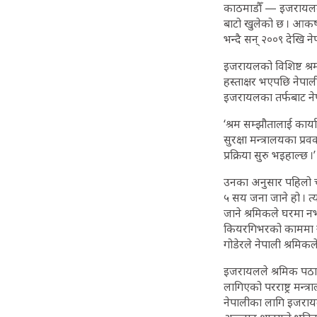
काठमाडौँ — इजरायलको क
बाटो खुलेको छ । आकर्
भन्दै सन् २००९ देखि 
इजरायलको विशिष्ट श्रम
हस्ताक्षर भएपछि नेपा
इजरायलका तर्फबाट नेप
‘श्रम सम्झौतालाई कार्
सुरक्षा मन्त्रालयका प्
प्रक्रिया सुरु भइहाल्छ ।’
उनका अनुसार पहिलो चर
५ सय जना जाने हो । त
जाने श्रमिकले घरमा नभ
कियरगिभरको काममा ने
गोडेरले नेपाली श्रमि
इजरायलले श्रमिक पठाउन
लागिएको परराष्ट्र मन्
नेपालीका लागि इजराय