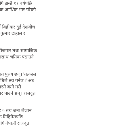
ि झन्डै ११ वर्षपछि
िक आर्थिक भार परेको
न बिहीबार दुई देशबीच
 कुमार दाहाल र
रम, रोजगार तथा सामाजिक
उनासाथ श्रमिक पठाउने
 पुरुष छन् । ‘तत्काल
िले तय गर्नेछ ।’ अब
मै बस्ने गरी
 पाउने छन् । राजदूत
लबाट ५ सय जना लैजान
िकै मिहिनेतपछि
ि नेपाली राजदूत