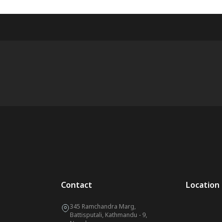
Contact
Location
345 Ramchandra Marg,
Battisputali, Kathmandu - 9,