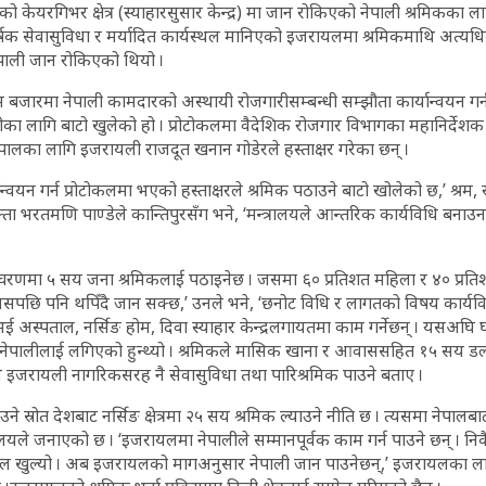
ेयरगिभर क्षेत्र (स्याहारसुसार केन्द्र) मा जान रोकिएको नेपाली श्रमिकका लाग
षक सेवासुविधा र मर्यादित कार्यस्थल मानिएको इजरायलमा श्रमिकमाथि अत्यध
नेपाली जान रोकिएको थियो ।
 बजारमा नेपाली कामदारको अस्थायी रोजगारीसम्बन्धी सम्झौता कार्यान्वयन गर्
लीका लागि बाटो खुलेको हो । प्रोटोकलमा वैदेशिक रोजगार विभागका महानिर्देशक
ालका लागि इजरायली राजदूत खनान गोडेरले हस्ताक्षर गरेका छन् ।
यान्वयन गर्न प्रोटोकलमा भएको हस्ताक्षरले श्रमिक पठाउने बाटो खोलेको छ,’ श्
रवक्ता भरतमणि पाण्डेले कान्तिपुरसँग भने, ‘मन्त्रालयले आन्तरिक कार्यविधि बना
णमा ५ सय जना श्रमिकलाई पठाइनेछ । जसमा ६० प्रतिशत महिला र ४० प्रतिशत
्यसपछि पनि थपिँदै जान सक्छ,’ उनले भने, ‘छनोट विधि र लागतको विषय कार्यविध
ई अस्पताल, नर्सिङ होम, दिवा स्याहार केन्द्रलगायतमा काम गर्नेछन् । यसअघि घर
पालीलाई लगिएको हुन्थ्यो । श्रमिकले मासिक खाना र आवाससहित १५ सय डलर
कले इजरायली नागरिकसरह नै सेवासुविधा तथा पारिश्रमिक पाउने बताए ।
े स्रोत देशबाट नर्सिङ क्षेत्रमा २५ सय श्रमिक ल्याउने नीति छ । त्यसमा नेपा
त्रालयले जनाएको छ । ‘इजरायलमा नेपालीले सम्मानपूर्वक काम गर्न पाउने छन् । न
ल खुल्यो । अब इजरायलको मागअनुसार नेपाली जान पाउनेछन्,’ इजरायलका लाग