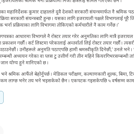
।इजरायलको श्रमिक भर्ना प्रक्रियामा निजी क्षेत्रलाई सामेल गरिएको छैन ।
का महानिर्देशक कुमार दाहालले दुवै देशको सरकारी संयन्त्रमार्फत नै श्रमिक
रक्रिया सरकारी संयन्त्रबाटै हुन्छ । यसका लागि इजरायली पक्षले विभागलाई पूरै जिम
िक भर्ना प्रक्रियाका लागि विभागमा तोकिएको कर्मचारीले नै काम गर्नेछ ।’
त्रका आधारमा विभागले नै रोस्टर तयार गरेर अनुमतिका लागि मात्रै इजरायल
रकाशन गर्छौं । सर्ट लिस्टमा परेकालाई अन्तर्वार्ता लिई रोस्टर तयार गर्छौं । त्
ाउनेछौं । उनीहरूले अनुमति पठाएपछि हामी श्रमस्वीकृति दिनेछौं,’ उनले भने । 
ासम्बन्धी अध्ययन गरेका वा प्लस टु उत्तीर्ण गरी तीन महिने कियरगिभरसम्बन्धी त
जान योग्य हुने मानिएको छ ।
भने श्रमिक आफैंले बेहोर्नुपर्छ । मेडिकल परीक्षण, कल्याणकारी शुल्क, बिमा,
 रकम लाग्छ भनेर तय भने भइसकेको छैन । एकपटक गइसकेपछि ५ वर्षसम्म काम ग