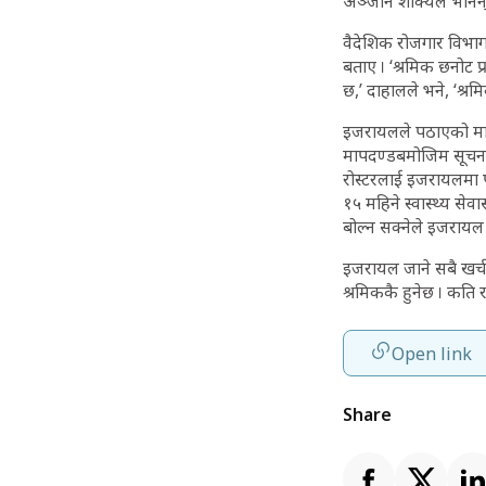
अञ्जान शाक्यले भनिन् 
वैदेशिक रोजगार विभाग
बताए । ‘श्रमिक छनोट प्
छ,’ दाहालले भने, ‘श्रम
इजरायलले पठाएको मागप
मापदण्डबमोजिम सूचना प्
रोस्टरलाई इजरायलमा पठ
१५ महिने स्वास्थ्य सेव
बोल्न सक्नेले इजरायल 
इजरायल जाने सबै खर्च 
श्रमिककै हुनेछ । कति
Open link
Share